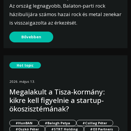
Az ország legnagyobb, Balaton-parti rock
házibulijára számos hazai rock és metal zenekar
is visszaigazolta az érkezését.
Bővebben
Hot topic
2026. május 13.
Megalakult a Tisza-kormány:
kikre kell figyelnie a startup-
ökoszisztémának?
#HunBAN
#Balogh Petya
#Csillag Péter
#Oszkó Péter
#STRT Holding
#O3 Partners