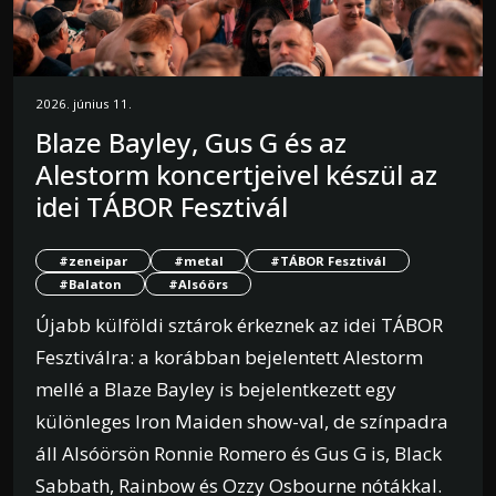
2026. június 11.
Blaze Bayley, Gus G és az
Alestorm koncertjeivel készül az
idei TÁBOR Fesztivál
#zeneipar
#metal
#TÁBOR Fesztivál
#Balaton
#Alsóörs
Újabb külföldi sztárok érkeznek az idei TÁBOR
Fesztiválra: a korábban bejelentett Alestorm
mellé a Blaze Bayley is bejelentkezett egy
különleges Iron Maiden show-val, de színpadra
áll Alsóörsön Ronnie Romero és Gus G is, Black
Sabbath, Rainbow és Ozzy Osbourne nótákkal.