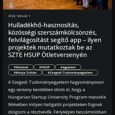
2024. február 1.
Hulladékhő-hasznosítás,
közösségi szerszámkölcsönzés,
felvilágosítást segítő app – ilyen
projektek mutatkoztak be az
SZTE HSUP Ötletversenyén
#fiatalok
#HSUP
#egyetem
#Kónya Zoltán
#Szegedi Tudományegyetem
A Szegedi Tudományegyetem hagyományosan
egy verseny keretében dönti el, hogy a
Hungarian Startup University Program második
félévében milyen hallgatói projekteken fognak
dolgozni a résztvevők. Fényképes beszámolóban