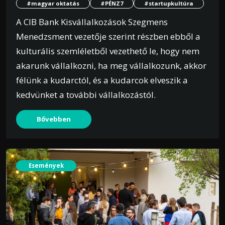
#magyar oktatás
#PÉNZ7
#startupkultúra
A CIB Bank Kisvállalkozások Szegmens
Menedzsment vezetője szerint részben ebből a
kulturális szemléletből vezethető le, hogy nem
akarunk vállalkozni, ha meg vállalkozunk, akkor
félünk a kudarctól, és a kudarcok elveszik a
kedvünket a további vállalkozástól.
Bővebben
Események