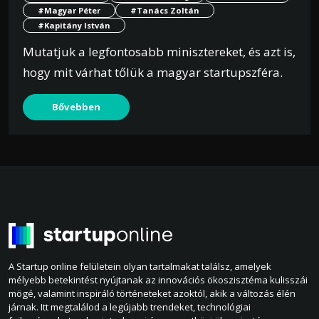
#Magyar Péter
#Tanács Zoltán
#Kapitány István
Mutatjuk a legfontosabb minisztereket, és azt is,
hogy mit várhat tőlük a magyar startupszféra.
Bővebben
A Startup online felületein olyan tartalmakat találsz, amelyek
mélyebb betekintést nyújtanak az innovációs ökoszisztéma kulisszái
mögé, valamint inspiráló történeteket azoktól, akik a változás élén
járnak. Itt megtalálod a legújabb trendeket, technológiai