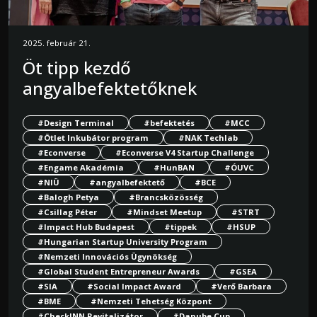
2025. február 21.
Öt tipp kezdő
angyalbefektetőknek
#Design Terminal
#befektetés
#MCC
#Ötlet Inkubátor program
#NAK Techlab
#Econverse
#Econverse V4 Startup Challenge
#Engame Akadémia
#HunBAN
#ÓUVC
#NIÜ
#angyalbefektető
#BCE
#Balogh Petya
#Brancsközösség
#Csillag Péter
#Mindset Meetup
#STRT
#Impact Hub Budapest
#tippek
#HSUP
#Hungarian Startup University Program
#Nemzeti Innovációs Ügynökség
#Global Student Entrepreneur Awards
#GSEA
#SIA
#Social Impact Award
#Verő Barbara
#BME
#Nemzeti Tehetség Központ
#CheckINN Revitalizátor
#Danube Cup