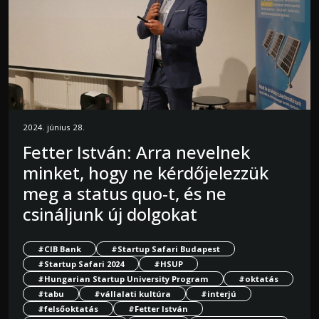
2024. június 28.
Fetter István: Arra nevelnek
minket, hogy ne kérdőjelezzük
meg a status quo-t, és ne
csináljunk új dolgokat
#CIB Bank
#Startup Safari Budapest
#Startup Safari 2024
#HSUP
#Hungarian Startup University Program
#oktatás
#tabu
#vállalati kultúra
#interjú
#felsőoktatás
#Fetter István