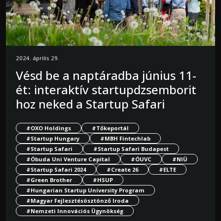
2024. április 29.
Vésd be a naptáradba június 11-
ét: interaktív startupdzsemborit
hoz neked a Startup Safari
#OXO Holdings
#Tőkeportál
#Startup Hungary
#MBH Fintechlab
#Startup Safari
#Startup Safari Budapest
#Óbuda Uni Venture Capital
#ÓUVC
#NIÜ
#Startup Safari 2024
#Create 26
#ELTE
#Green Brother
#HSUP
#Hungarian Startup University Program
#Magyar Fejlesztésösztönző Iroda
#Nemzeti Innovációs Ügynökség