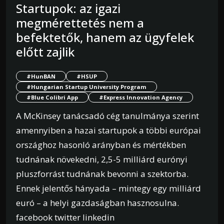
Startupok: az igazi
megmérettetés nem a
befektetők, hanem az ügyfelek
előtt zajlik
#HunBAN
#HSUP
#Hungarian Startup University Program
#Blue Colibri App
#Express Innovation Agency
A McKinsey tanácsadó cég tanulmánya szerint
amennyiben a hazai startupok a többi európai
országhoz hasonló arányban és mértékben
tudnának növekedni, 2,5-5 milliárd eurónyi
pluszforrást tudnának bevonni a szektorba.
Ennek jelentős hányada – mintegy egy milliárd
euró – a helyi gazdaságban hasznosulna.
facebook twitter linkedin