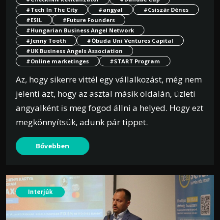
#Tech In The City
#angyal
#Csiszár Dénes
#ESIL
#Future Founders
#Hungarian Business Angel Network
#Jenny Tooth
#Óbuda Uni Ventures Capital
#UK Business Angels Association
#Online marketinges
#START Program
Az, hogy sikerre vittél egy vállalkozást, még nem
jelenti azt, hogy az asztal másik oldalán, üzleti
angyalként is meg fogod állni a helyed. Hogy ezt
megkönnyítsük, adunk pár tippet.
Bővebben
Interjúk