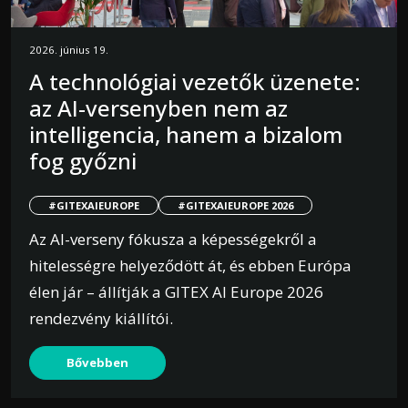
2026. június 19.
A technológiai vezetők üzenete:
az AI-versenyben nem az
intelligencia, hanem a bizalom
fog győzni
#GITEXAIEUROPE
#GITEXAIEUROPE 2026
Az AI-verseny fókusza a képességekről a
hitelességre helyeződött át, és ebben Európa
élen jár – állítják a GITEX AI Europe 2026
rendezvény kiállítói.
Bővebben