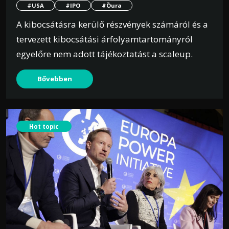
#USA
#IPO
#Ōura
A kibocsátásra kerülő részvények számáról és a
tervezett kibocsátási árfolyamtartományról
egyelőre nem adott tájékoztatást a scaleup.
Bővebben
Hot topic