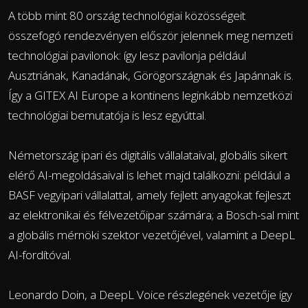
A több mint 80 ország technológiai közösségeit
összefogó rendezvényen először jelennek meg nemzeti
technológiai pavilonok: így lesz pavilonja például
Ausztriának, Kanadának, Görögországnak és Japánnak is.
Így a GITEX AI Europe a kontinens leginkább nemzetközi
technológiai bemutatója is lesz egyúttal.
Németország ipari és digitális vállalataival, globális sikert
elérő AI-megoldásaival is lehet majd találkozni: például a
BASF vegyipari vállalattal, amely fejlett anyagokat fejleszt
az elektronikai és félvezetőipar számára; a Bosch-sal mint
a globális mérnöki szektor vezetőjével, valamint a DeepL
AI-fordítóval.
Leonardo Doin, a DeepL Voice részlegének vezetője így