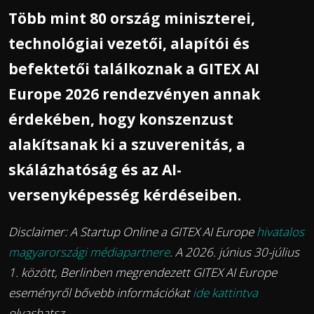
Több mint 80 ország miniszterei,
technológiai vezetői, alapítói és
befektetői találkoznak a GITEX AI
Europe 2026 rendezvényen annak
érdekében, hogy konszenzust
alakítsanak ki a szuverenitás, a
skálázhatóság és az AI-
versenyképesség kérdéseiben.
Disclaimer: A Startup Online a GITEX AI Europe
hivatalos
magyarországi médiapartnere
. A 2026. június 30-július
1. között, Berlinben megrendezett GITEX AI Europe
eseményről bővebb információkat
ide kattintva
olvashatsz.