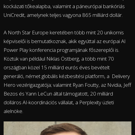
kockázati tőkealapba, valamint a páneurópai bankóriás
UniCredit, amelynek teljes vagyona 865 milliárd dollár.
A North Star Europe keretében több mint 20 unikornis
képviselői is bemutatkoznak, akik egyúttal az európai AI
Power Play konferencia programjának főszereplői is.
Köztük van például Niklas Östberg, a több mint 70
országban közel 15 milliárd eurós éves bevételt
generáló, német globális kézbesítési platform, a Delivery
Hero vezérigazgatója; valamint Ryan Foutty, az Nvidia, Jeff
Bezos és Yann LeCun által támogatott, 20 milliárd
dolláros AI-koordinációs vállalat, a Perplexity üzleti
alelnöke.