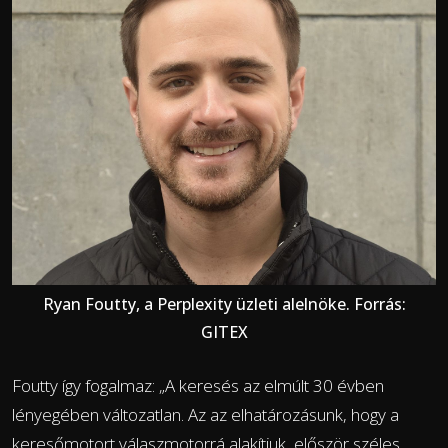
Ryan Foutty, a Perplexity üzleti alelnöke. Forrás:
GITEX
Foutty így fogalmaz: „A keresés az elmúlt 30 évben
lényegében változatlan. Az az elhatározásunk, hogy a
keresőmotort válaszmotorrá alakítjuk, először széles