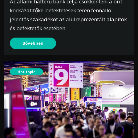
Az állami hátterű bank célja csökkenteni a brit
kockázatitőke-befektetések terén fennálló
jelentős szakadékot az alulreprezentált alapítók
és befektetők esetében.
Bővebben
Hot topic