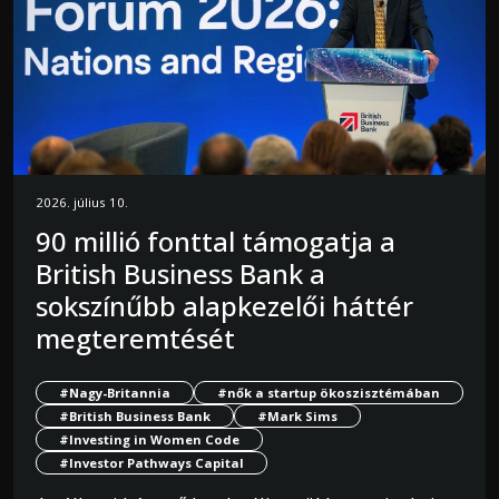
2026. július 10.
90 millió fonttal támogatja a
British Business Bank a
sokszínűbb alapkezelői háttér
megteremtését
#Nagy-Britannia
#nők a startup ökoszisztémában
#British Business Bank
#Mark Sims
#Investing in Women Code
#Investor Pathways Capital