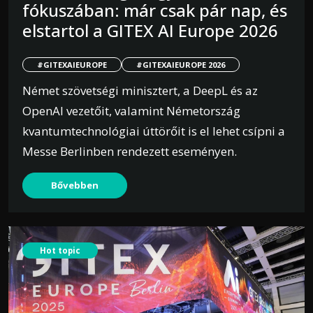
fókuszában: már csak pár nap, és
elstartol a GITEX AI Europe 2026
#GITEXAIEUROPE
#GITEXAIEUROPE 2026
Német szövetségi minisztert, a DeepL és az
OpenAI vezetőit, valamint Németország
kvantumtechnológiai úttörőit is el lehet csípni a
Messe Berlinben rendezett eseményen.
Bővebben
Hot topic