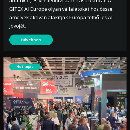
adatokat, és ki ellenőrzi az infrastruktúrát. A
GITEX AI Europe olyan vállalatokat hoz össze,
amelyek aktívan alakítják Európa felhő- és AI-
jövőjét.
Bővebben
Hot topic