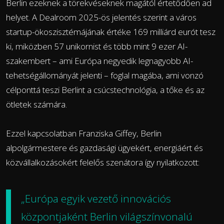
Berlin ezeknek a törekvéseknek magától értetődően ad
helyet. A Dealroom 2025-ös jelentés szerint a város
startup-ökoszisztémájának értéke 169 milliárd eurót tesz
ki, miközben 57 unikornist és több mint 9 ezer AI-
szakembert – ami Európa negyedik legnagyobb AI-
tehetségállományát jelenti – foglal magába, ami vonzó
célponttá teszi Berlint a csúcstechnológia, a tőke és az
ötletek számára.
Ezzel kapcsolatban Franziska Giffey, Berlin
alpolgármestere és gazdasági ügyekért, energiáért és
közvállalkozásokért felelős szenátora így nyilatkozott:
„Európa egyik vezető innovációs
központjaként Berlin világszínvonalú