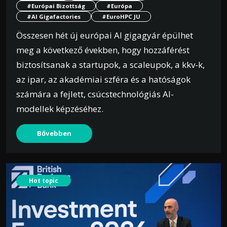
#Európai Bizottság
#Európa
#AI Gigafactories
#EuroHPC JU
Összesen hét új európai AI gigagyár épülhet
meg a következő években, hogy hozzáférést
biztosítsanak a startupok, a scaleupok, a kkv-k,
az ipar, az akadémiai szféra és a hatóságok
számára a fejlett, csúcstechnológiás AI-
modellek képzéséhez.
Bővebben
Hot topic