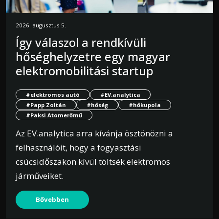
2026. augusztus 5.
Így válaszol a rendkívüli
hőséghelyzetre egy magyar
elektromobilitási startup
#elektromos autó
#EV.analytica
#Papp Zoltán
#hőség
#hőkupola
#Paksi Atomerőmű
Az EV.analytica arra kívánja ösztönözni a
felhasználóit, hogy a fogyasztási
csúcsidőszakon kívül töltsék elektromos
járműveiket.
Bővebben