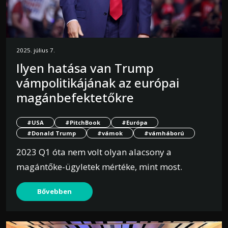
2025. július 7.
Ilyen hatása van Trump
vámpolitikájának az európai
magánbefektetőkre
#USA
#PitchBook
#Európa
#Donald Trump
#vámok
#vámháború
2023 Q1 óta nem volt olyan alacsony a
magántőke-ügyletek mértéke, mint most.
Bővebben