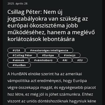
2025. április 28.
Csillag Péter: Nem új
jogszabályokra van szükség az
európai ökoszisztéma jobb
működéséhez, hanem a meglévő
korlátozások lebontására
#USA
#mesterséges intelligencia
#Csillag Péter
#Európa
#interjú
#vámok
#vámháború
#AI
#EU
#HunBan
A HunBAN elnöke szerint ha az amerikai
vámpolitika azt eredményezi, hogy Európa
végre összekapja magát, és egységesebb piacot
hoz létre, ez még jól is jöhet számunkra. Ehhez
viszont az uniós döntéshozóknak hagyniuk kéne