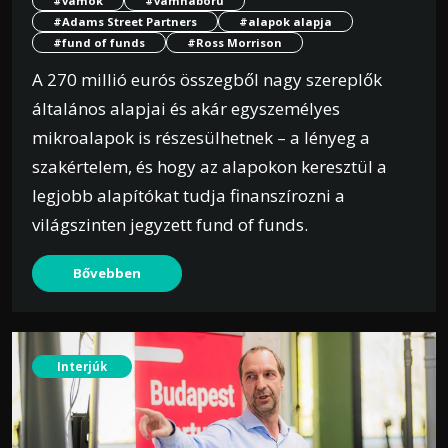
#vámok
#vámháború
#Adams Street Partners
#alapok alapja
#fund of funds
#Ross Morrison
A 270 millió eurós összegből nagy szereplők
általános alapjai és akár egyszemélyes
mikroalapok is részesülhetnek – a lényeg a
szakértelem, és hogy az alapokon keresztül a
legjobb alapítókat tudja finanszírozni a
világszinten jegyzett fund of funds.
Bővebben
Interjúk