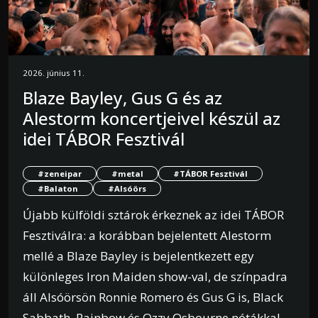
2026. június 11.
Blaze Bayley, Gus G és az
Alestorm koncertjeivel készül az
idei TÁBOR Fesztivál
#zeneipar
#metal
#TÁBOR Fesztivál
#Balaton
#Alsóörs
Újabb külföldi sztárok érkeznek az idei TÁBOR
Fesztiválra: a korábban bejelentett Alestorm
mellé a Blaze Bayley is bejelentkezett egy
különleges Iron Maiden show-val, de színpadra
áll Alsóörsön Ronnie Romero és Gus G is, Black
Sabbath, Rainbow és Ozzy Osbourne nótákkal.