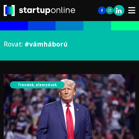
Rovat:
#vámháború
Trendek, elemzések