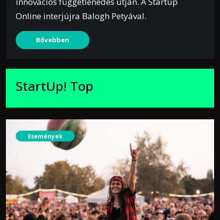
innovációs függetlenedés útján. A Startup
Online interjújra Balogh Petyával.
Bővebben
StartUp! Top
Események