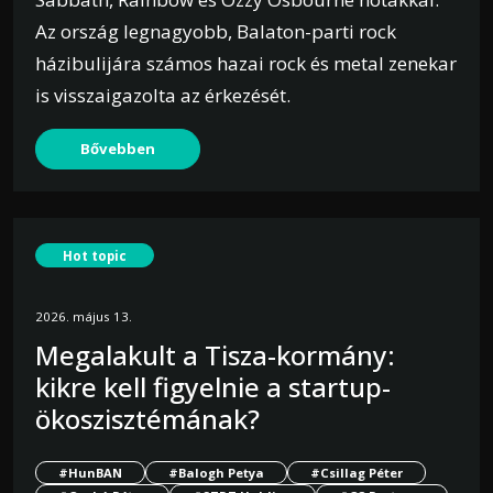
Az ország legnagyobb, Balaton-parti rock
házibulijára számos hazai rock és metal zenekar
is visszaigazolta az érkezését.
Bővebben
Hot topic
2026. május 13.
Megalakult a Tisza-kormány:
kikre kell figyelnie a startup-
ökoszisztémának?
#HunBAN
#Balogh Petya
#Csillag Péter