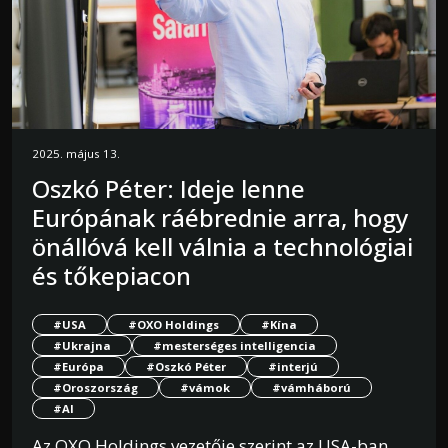
2025. május 13.
Oszkó Péter: Ideje lenne
Európának ráébrednie arra, hogy
önállóvá kell válnia a technológiai
és tőkepiacon
#USA
#OXO Holdings
#Kína
#Ukrajna
#mesterséges intelligencia
#Európa
#Oszkó Péter
#interjú
#Oroszország
#vámok
#vámháború
#AI
Az OXO Holdings vezetője szerint az USA-ban