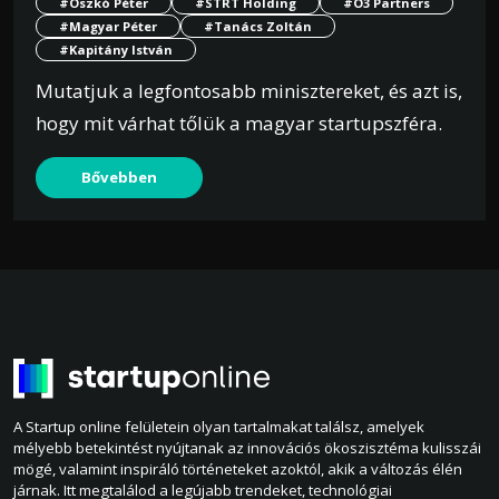
#Oszkó Péter
#STRT Holding
#O3 Partners
#Magyar Péter
#Tanács Zoltán
#Kapitány István
Mutatjuk a legfontosabb minisztereket, és azt is,
hogy mit várhat tőlük a magyar startupszféra.
Bővebben
A Startup online felületein olyan tartalmakat találsz, amelyek
mélyebb betekintést nyújtanak az innovációs ökoszisztéma kulisszái
mögé, valamint inspiráló történeteket azoktól, akik a változás élén
járnak. Itt megtalálod a legújabb trendeket, technológiai