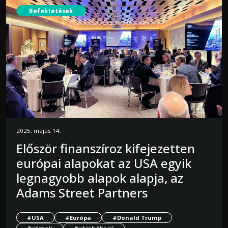
Befektetések
2025. május 14.
Először finanszíroz kifejezetten
európai alapokat az USA egyik
legnagyobb alapok alapja, az
Adams Street Partners
#USA
#Európa
#Donald Trump