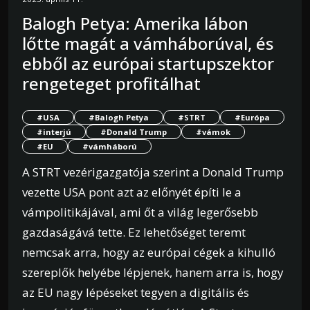
Balogh Petya: Amerika lábon
lőtte magát a vámháborúval, és
ebből az európai startupszektor
rengeteget profitálhat
#USA
#Balogh Petya
#STRT
#Európa
#interjú
#Donald Trump
#vámok
#EU
#vámháború
A STRT vezérigazgatója szerint a Donald Trump
vezette USA pont azt az előnyét építi le a
vámpolitikájával, ami őt a világ legerősebb
gazdaságává tette. Ez lehetőséget teremt
nemcsak arra, hogy az európai cégek a kihulló
szereplők helyébe lépjenek, hanem arra is, hogy
az EU nagy lépéseket tegyen a digitális és