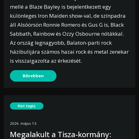
mellé a Blaze Bayley is bejelentkezett egy
különleges Iron Maiden show-val, de színpadra
áll Alsóörsön Ronnie Romero és Gus G is, Black
Sabbath, Rainbow és Ozzy Osbourne nótákkal.
Az ország legnagyobb, Balaton-parti rock
házibulijára számos hazai rock és metal zenekar
is visszaigazolta az érkezését.
Bővebben
Hot topic
2026. május 13.
Megalakult a Tisza-kormány: