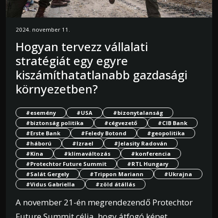
2024. november 11.
Hogyan tervezz vállalati
stratégiát egy egyre
kiszámíthatatlanabb gazdasági
környezetben?
#esemény
#USA
#bizonytalanság
#biztonság politika
#cégvezető
#CIB Bank
#Erste Bank
#Feledy Botond
#geopolitika
#háború
#Izrael
#Jelasity Radován
#Kína
#klímaváltozás
#konferencia
#Protechtor Future Summit
#RTL Hungary
#Salát Gergely
#Trippon Mariann
#Ukrajna
#Vidus Gabriella
#zöld átállás
A november 21-én megrendezendő Protechtor
Future Summit célja, hogy átfogó képet