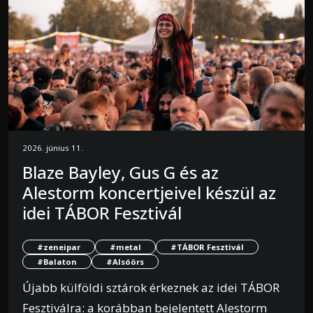
2026. június 11.
Blaze Bayley, Gus G és az
Alestorm koncertjeivel készül az
idei TÁBOR Fesztivál
#zeneipar
#metal
#TÁBOR Fesztivál
#Balaton
#Alsóörs
Újabb külföldi sztárok érkeznek az idei TÁBOR
Fesztiválra: a korábban bejelentett Alestorm