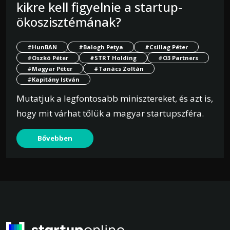
kikre kell figyelnie a startup-
ökoszisztémának?
#HunBAN
#Balogh Petya
#Csillag Péter
#Oszkó Péter
#STRT Holding
#O3 Partners
#Magyar Péter
#Tanács Zoltán
#Kapitány István
Mutatjuk a legfontosabb minisztereket, és azt is,
hogy mit várhat tőlük a magyar startupszféra.
Bővebben