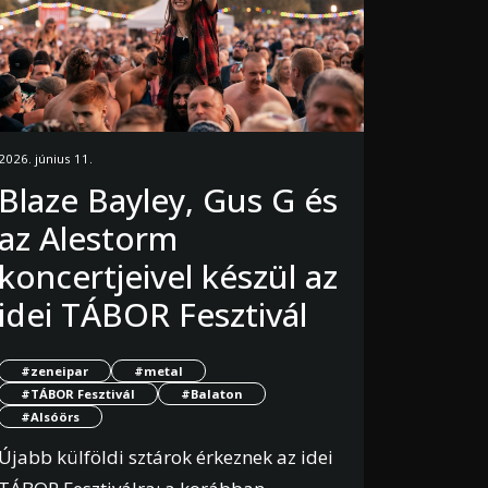
2026. június 11.
Blaze Bayley, Gus G és
az Alestorm
koncertjeivel készül az
idei TÁBOR Fesztivál
#zeneipar
#metal
#TÁBOR Fesztivál
#Balaton
#Alsóörs
Újabb külföldi sztárok érkeznek az idei