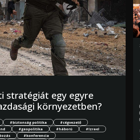
i stratégiát egy egyre
azdasági környezetben?
#biztonság politika
#cégvezető
ond
#geopolitika
#háború
#Izrael
tozás
#konferencia