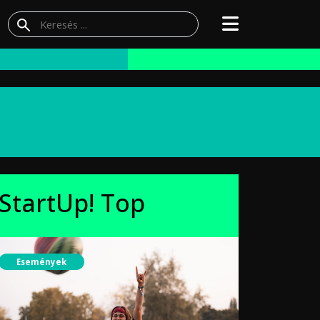
StartUp! Top
Események