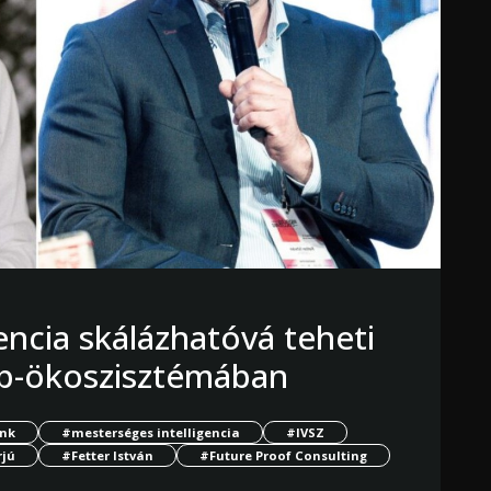
encia skálázhatóvá teheti
tup-ökoszisztémában
ank
#mesterséges intelligencia
#IVSZ
rjú
#Fetter István
#Future Proof Consulting