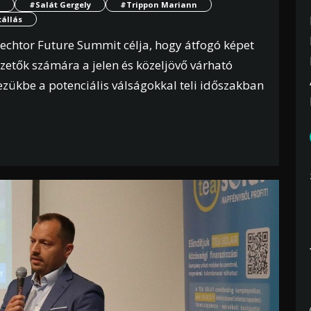
#Salát Gergely
#Trippon Mariann
tállás
chtor Future Summit célja, hogy átfogó képet
vezetők számára a jelen és közeljövő várható
kezükbe a potenciális válságokkal teli időszakban