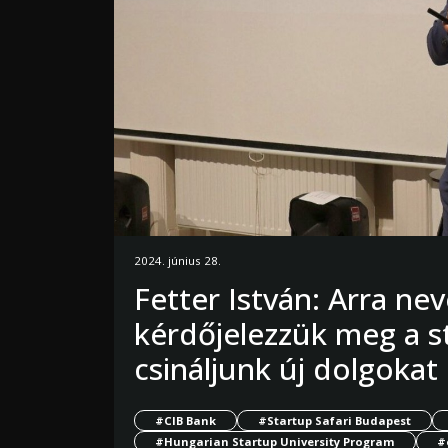
2024. június 28.
Fetter István: Arra ne
kérdőjelezzük meg a s
csináljunk új dolgokat
#CIB Bank
#Startup Safari Budapest
#Hungarian Startup University Program
#