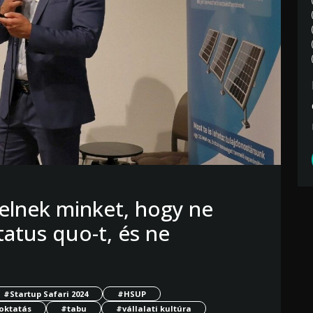
velnek minket, hogy ne
tatus quo-t, és ne
#Startup Safari 2024
#HSUP
oktatás
#tabu
#vállalati kultúra