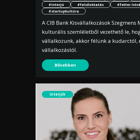
#interjú
#felsőoktatás
#Fetter Istv
#startupkultúra
A CIB Bank Kisvállalkozások Szegmens 
kulturális szemléletből vezethető le, h
vállalkozunk, akkor félünk a kudarctól,
vállalkozástól.
Bővebben
Interjúk