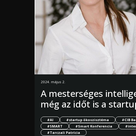
2024. május 2.
A mesterséges intellig
még az időt is a star
#AI
#startup ökoszisztéma
#CIB B
#SMART
#Smart Konferencia
#inte
#Tarczali Patrícia