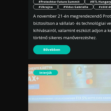
#Protechtor Future Summit
#RTL Hungary
#Ukrajna
#Vidus Gabriella
#zöld á
A november 21-én megrendezendő Prote
biztosítson a vállalat- és technológiai 
kihívásairól, valamint eszközt adjon a 
történő sikeres manőverezéshez.
Bővebben
Interjúk