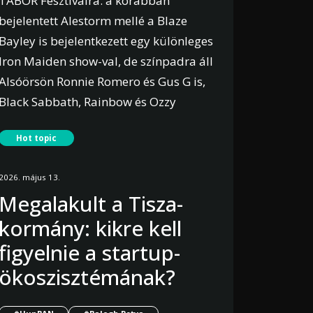
TÁBOR Fesztiválra: a korábban
bejelentett Alestorm mellé a Blaze
Bayley is bejelentkezett egy különleges
Iron Maiden show-val, de színpadra áll
Alsóörsön Ronnie Romero és Gus G is,
Black Sabbath, Rainbow és Ozzy
Osbourne nótákkal. Az ország
Hot topic
legnagyobb, Balaton-parti rock
házibulijára számos hazai rock és
2026. május 13.
metal zenekar is visszaigazolta az
Megalakult a Tisza-
érkezését.
kormány: kikre kell
Bővebben
figyelnie a startup-
ökoszisztémának?