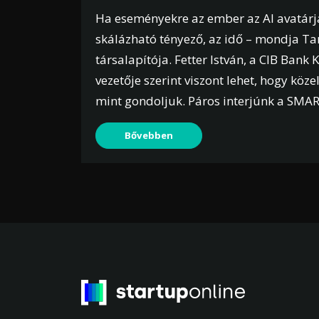
Ha eseményekre az ember az AI avatárj
skálázható tényező, az idő – mondja Tar
társalapítója. Fetter István, a CIB Ba
vezetője szerint viszont lehet, hogy köz
mint gondoljuk. Páros interjúnk a SMAR
Bővebben