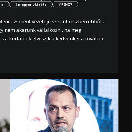
án
#magyar oktatás
#PÉNZ7
Menedzsment vezetője szerint részben ebből a
ogy nem akarunk vállalkozni, ha meg
 és a kudarcok elveszik a kedvünket a további