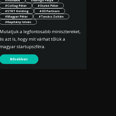
#HunBAN
#Balogh Petya
#Csillag Péter
#Oszkó Péter
#STRT Holding
#O3 Partners
#Magyar Péter
#Tanács Zoltán
#Kapitány István
Mutatjuk a legfontosabb minisztereket,
és azt is, hogy mit várhat tőlük a
magyar startupszféra.
Bővebben