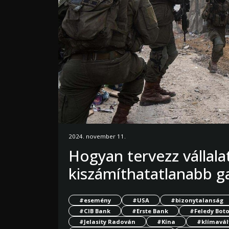
2024. november 11.
Hogyan tervezz vállalat
kiszámíthatatlanabb g
#esemény
#USA
#bizonytalanság
#CIB Bank
#Erste Bank
#Feledy Bot
#Jelasity Radován
#Kína
#klímavál