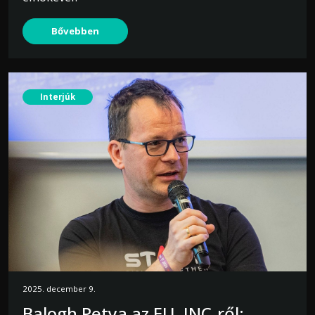
Bővebben
Interjúk
2025. december 9.
Balogh Petya az EU–INC-ről: