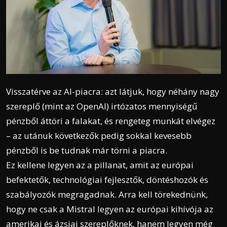
Visszatérve az AI-piacra: azt látjuk, hogy néhány nagy
szereplő (mint az OpenAI) irtózatos mennyiségű
pénzből áttöri a falakat, és rengeteg munkát elvégez
– az utánuk következők pedig sokkal kevesebb
pénzből is be tudnak már törni a piacra.
Ez kellene legyen az a pillanat, amit az európai
befektetők, technológiai fejlesztők, döntéshozók és
szabályozók megragadnak. Arra kell törekednünk,
hogy ne csak a Mistral legyen az európai kihívója az
amerikai és ázsiai szereplőknek, hanem legyen még