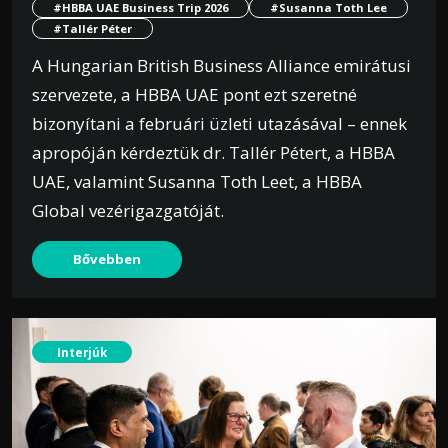
#HBBA UAE Business Trip 2026
#Susanna Toth Lee
#Tallér Péter
A Hungarian British Business Alliance emirátusi
szervezete, a HBBA UAE pont ezt szeretné
bizonyítani a februári üzleti utazásával – ennek
apropóján kérdeztük dr. Tallér Pétert, a HBBA
UAE, valamint Susanna Toth Leet, a HBBA
Global vezérigazgatóját.
Bővebben
Interjúk