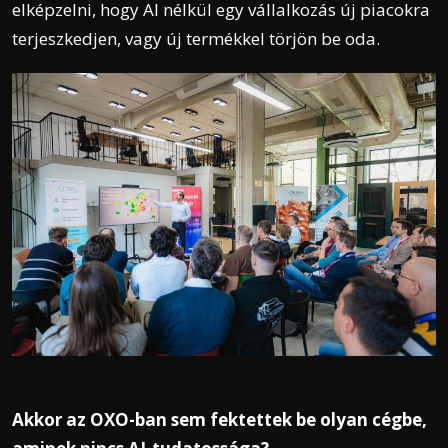
elképzelni, hogy AI nélkül egy vállalkozás új piacokra
terjeszkedjen, vagy új termékkel törjön be oda.
Akkor az OXO-ban sem fektettek be olyan cégbe,