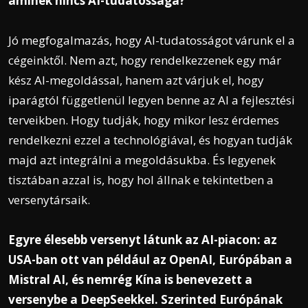
aminek nincs AI-tudatossága?
Jó megfogalmazás, hogy AI-tudatosságot várunk el a
cégeinktől. Nem azt, hogy rendelkezzenek egy már
kész AI-megoldással, hanem azt várjuk el, hogy
iparágtól függetlenül legyen benne az AI a fejlesztési
terveikben. Hogy tudják, hogy mikor lesz érdemes
rendelkezni ezzel a technológiával, és hogyan tudják
majd azt integrálni a megoldásukba. És legyenek
tisztában azzal is, hogy hol állnak e tekintetben a
versenytársaik.
Egyre élesebb versenyt látunk az AI-piacon: az
USA-ban ott van például az OpenAI, Európában a
Mistral AI, és nemrég Kína is benevezett a
versenybe a DeepSeekkel. Szerinted Európának