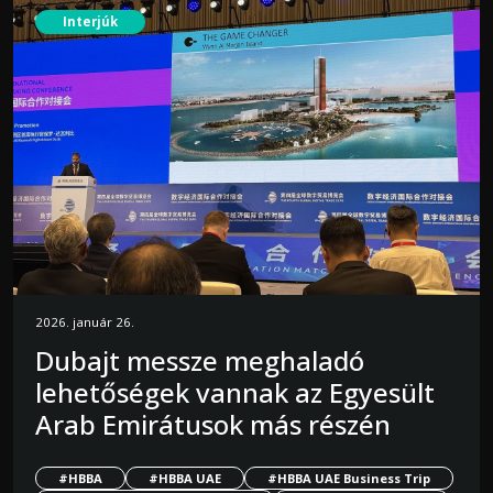
Interjúk
2026. január 26.
Dubajt messze meghaladó
lehetőségek vannak az Egyesült
Arab Emirátusok más részén
#HBBA
#HBBA UAE
#HBBA UAE Business Trip