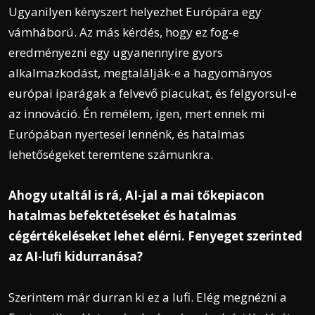
Ugyanilyen kényszert helyezhet Európára egy
vámháború. Az más kérdés, hogy ez fog-e
eredményezni egy ugyanennyire gyors
alkalmazkodást, megtalálják-e a hagyományos
európai iparágak a felvevő piacukat, és felgyorsul-e
az innováció. Én remélem, igen, mert ennek mi
Európában nyertesei lennénk, és hatalmas
lehetőségeket teremtene számunkra.
Ahogy utaltál is rá, AI-jal a mai tőkepiacon
hatalmas befektetéseket és hatalmas
cégértékeléseket lehet elérni. Fenyeget szerinted
az AI-lufi kidurranása?
Szerintem már durran ki ez a lufi. Elég megnézni a