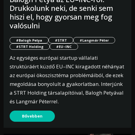
Drukkolunk neki, de senki sem
hiszi el, hogy gyorsan meg fog
valósulni
#Balogh Petya
#STRT
#Langmár Péter
#STRT Holding
#EU–INC
Az egységes európai startup vállalati
struktúráért küzdő EU–INC kiragadott néhányat
az európai ökoszisztéma problémáiból, de ezek
megoldása bonyolult a gyakorlatban. Interjúnk
a STRT Holding társalapítóival, Balogh Petyával
és Langmár Péterrel.
Bővebben