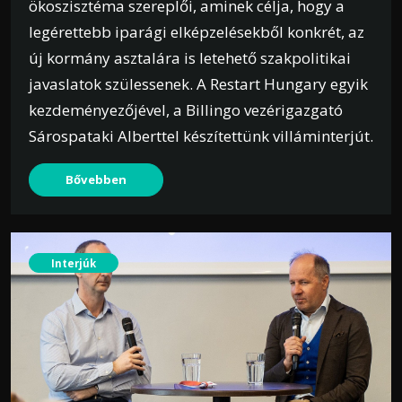
ökoszisztéma szereplői, aminek célja, hogy a
legérettebb iparági elképzelésekből konkrét, az
új kormány asztalára is letehető szakpolitikai
javaslatok szülessenek. A Restart Hungary egyik
kezdeményezőjével, a Billingo vezérigazgató
Sárospataki Alberttel készítettünk villáminterjút.
Bővebben
Interjúk