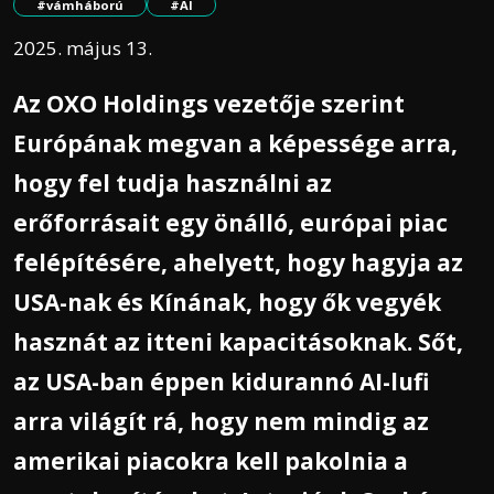
#vámháború
#AI
2025. május 13.
Az OXO Holdings vezetője szerint
Európának megvan a képessége arra,
hogy fel tudja használni az
erőforrásait egy önálló, európai piac
felépítésére, ahelyett, hogy hagyja az
USA-nak és Kínának, hogy ők vegyék
hasznát az itteni kapacitásoknak. Sőt,
az USA-ban éppen kidurannó AI-lufi
arra világít rá, hogy nem mindig az
amerikai piacokra kell pakolnia a