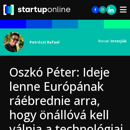
Rovat:
Interjúk
Petróczi Rafael
Oszkó Péter: Ideje
lenne Európának
ráébrednie arra,
hogy önállóvá kell
válnia a technológiai