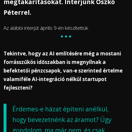
megtakarításokat. Interjúnk Oszkó
Péterrel.
Az alábbi interjút április 9-én készítettük.
+ + +
Tekintve, hogy az AI említésére még a mostani
forrásszűkös időszakban is megnyílnak a
befektetői pénzcsapok, van-e szerinted értelme
valamiféle AI-integráció nélkül startupot
fejleszteni?
Érdemes-e házat építeni anélkül,
hogy bevezetnénk az áramot? Úgy
gondolom, ma már nem, és csak