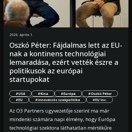
2026. április 1.
Oszkó Péter: Fájdalmas lett az EU-
nak a kontinens technológiai
lemaradása, ezért vették észre a
politikusok az európai
startupokat
#USA
#Kína
#Európa
#Oszkó Péter
#EU
#innovációs szakpolitika
#EU Inc.
Az O3 Partners ügyvezetője szerint ma már
mindenki számára napi élmény, hogy Európa
technológiai szektora láthatatlan mértékűre