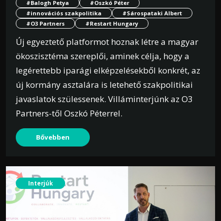
#Balogh Petya
#Oszkó Péter
#innovációs szakpolitika
#Sárospataki Albert
#O3 Partners
#Restart Hungary
Új egyeztető platformot hoznak létre a magyar
ökoszisztéma szereplői, aminek célja, hogy a
legérettebb iparági elképzelésekből konkrét, az
új kormány asztalára is letehető szakpolitikai
javaslatok szülessenek. Villáminterjúnk az O3
Partners-től Oszkó Péterrel.
Bővebben
Interjúk