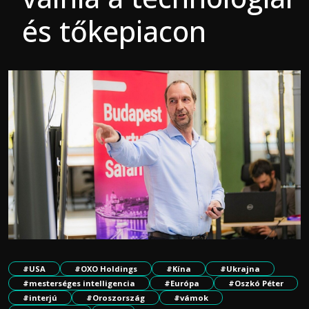
és tőkepiacon
#USA
#OXO Holdings
#Kína
#Ukrajna
#mesterséges intelligencia
#Európa
#Oszkó Péter
#interjú
#Oroszország
#vámok