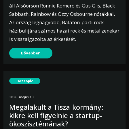
áll Alsóörsön Ronnie Romero és Gus G is, Black
Sabbath, Rainbow és Ozzy Osbourne nótákkal.
Az ország legnagyobb, Balaton-parti rock
házibulijára számos hazai rock és metal zenekar
is visszaigazolta az érkezését.
Bővebben
Hot topic
2026. május 13.
Megalakult a Tisza-kormány:
kikre kell figyelnie a startup-
ökoszisztémának?