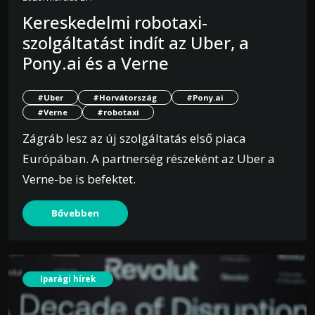
Kereskedelmi robotaxi-
szolgáltatást indít az Uber, a
Pony.ai és a Verne
#Uber
#Horvátország
#Pony.ai
#Verne
#robotaxi
Zágráb lesz az új szolgáltatás első piaca
Európában. A partnerség részeként az Uber a
Verne-be is befektet.
Bővebben
Iparági hírek