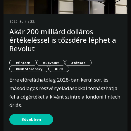
2026. április 23.
Akár 200 milliárd dolláros
értékeléssel is tőzsdére léphet a
Revolut
#fintech
#Revolut
#tőzsde
#Nik Storonsky
#IPO
Erre előreláthatólag 2028-ban kerül sor, és
másodlagos részvényeladásokkal tornászhatja
fel a cégértéket a kívánt szintre a londoni fintech
óriás.
Bővebben