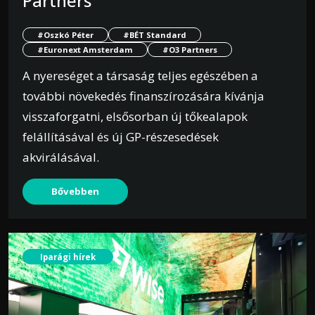
Partners
#Oszkó Péter
#BÉT Standard
#Euronext Amsterdam
#O3 Partners
A nyereséget a társaság teljes egészében a
további növekedés finanszírozására kívánja
visszaforgatni, elsősorban új tőkealapok
felállításával és új GP-részesedések
akvirálásával.
Bővebben
Iparági hírek