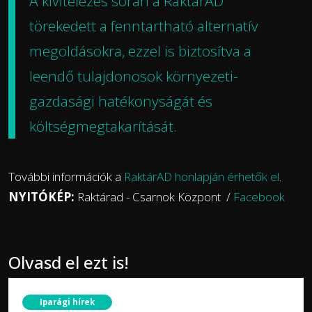
A kivitelezés során a RaktárAD
törekedett a fenntartható alternatív
megoldásokra, ezzel is biztosítva a
leendő tulajdonosok környezeti-
gazdasági hatékonyságát és
költségmegtakarítását.
További információk a
RaktárAD honlapján érhetők el
.
NYITÓKÉP:
Raktárad - Csarnok Központ /
Facebook
Olvasd el ezt is!
Iparági hírek