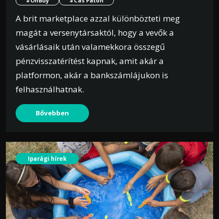
#OnBuy
#Cas Paton
A brit marketplace azzal különbözteti meg
magát a versenytársaktól, hogy a vevők a
vásárlásaik után valamekkora összegű
pénzvisszatérítést kapnak, amit akár a
platformon, akár a bankszámlájukon is
felhasználhatnak.
Bővebben
Iparági hírek