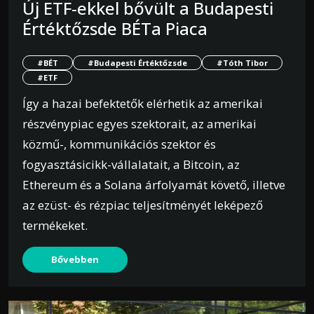
Új ETF-ekkel bővült a Budapesti
Értéktőzsde BÉTa Piaca
#BÉT
#Budapesti Értéktőzsde
#Tóth Tibor
#ETF
Így a hazai befektetők elérhetik az amerikai
részvénypiac egyes szektorait, az amerikai
közmű-, kommunikációs szektor és
fogyasztásicikk-vállalatait, a Bitcoin, az
Ethereum és a Solana árfolyamát követő, illetve
az ezüst- és rézpiac teljesítményét leképező
termékeket.
Bővebben