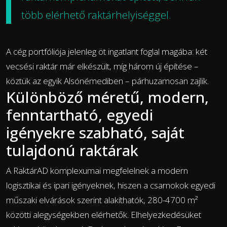
több elérhető raktárhelyiséggel.
A cég portfóliója jelenleg öt ingatlant foglal magába: két
vecsési raktár már elkészült, míg három új építése –
köztük az egyik Alsónémediben – párhuzamosan zajlik.
Különböző méretű, modern,
fenntartható, egyedi
igényekre szabható, saját
tulajdonú raktárak
A RaktárAD komplexumai megfelelnek a modern
logisztikai és ipari igényeknek, hiszen a csarnokok egyedi
műszaki elvárások szerint alakíthatók, 280-4700 m²
közötti alegységekben elérhetők. Elhelyezkedésüket