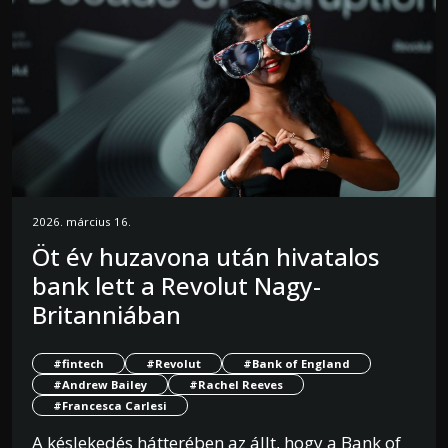
2026. március 16.
Öt év huzavona után hivatalos
bank lett a Revolut Nagy-
Britanniában
#fintech
#Revolut
#Bank of England
#Andrew Bailey
#Rachel Reeves
#Francesca Carlesi
A késlekedés hátterében az állt, hogy a Bank of