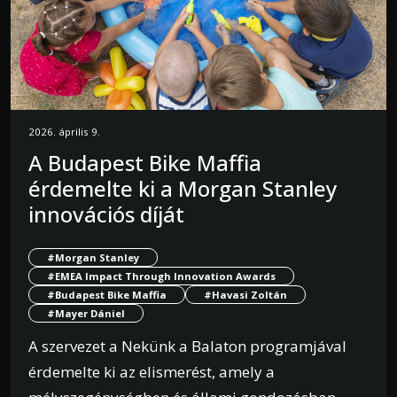
2026. április 9.
A Budapest Bike Maffia
érdemelte ki a Morgan Stanley
innovációs díját
#Morgan Stanley
#EMEA Impact Through Innovation Awards
#Budapest Bike Maffia
#Havasi Zoltán
#Mayer Dániel
A szervezet a Nekünk a Balaton programjával
érdemelte ki az elismerést, amely a