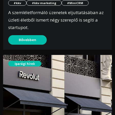
#kkv
#kkv marketing
#MiniCRM
A szemléletformáló üzenetek eljuttatásában az
üzleti életből ismert négy szereplő is segíti a
startupot.
Bővebben
Iparági hírek