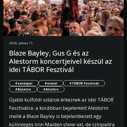
2026. június 11.
Blaze Bayley, Gus G és az
Alestorm koncertjeivel készül az
idei TÁBOR Fesztivál
#zeneipar
#metal
#TÁBOR Fesztivál
#Balaton
#Alsóörs
Újabb külföldi sztárok érkeznek az idei TÁBOR
Fesztiválra: a korábban bejelentett Alestorm
mellé a Blaze Bayley is bejelentkezett egy
különleges Iron Maiden show-val, de színpadra