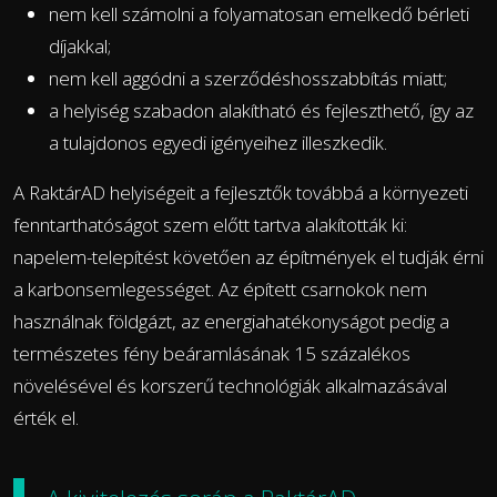
nem kell számolni a folyamatosan emelkedő bérleti
díjakkal;
nem kell aggódni a szerződéshosszabbítás miatt;
a helyiség szabadon alakítható és fejleszthető, így az
a tulajdonos egyedi igényeihez illeszkedik.
A RaktárAD helyiségeit a fejlesztők továbbá a környezeti
fenntarthatóságot szem előtt tartva alakították ki:
napelem-telepítést követően az építmények el tudják érni
a karbonsemlegességet. Az épített csarnokok nem
használnak földgázt, az energiahatékonyságot pedig a
természetes fény beáramlásának 15 százalékos
növelésével és korszerű technológiák alkalmazásával
érték el.