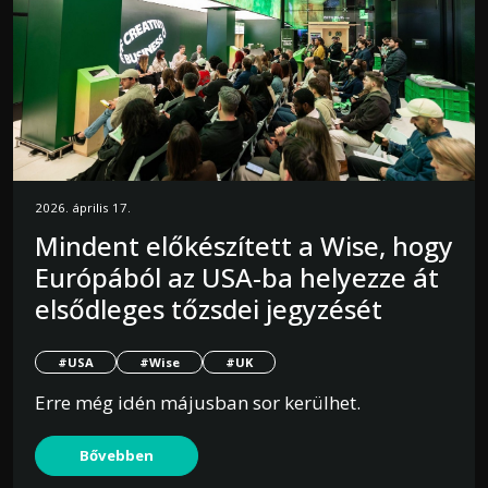
2026. április 17.
Mindent előkészített a Wise, hogy
Európából az USA-ba helyezze át
elsődleges tőzsdei jegyzését
#USA
#Wise
#UK
Erre még idén májusban sor kerülhet.
Bővebben