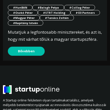
#HunBAN
#Balogh Petya
#Csillag Péter
#Oszkó Péter
#STRT Holding
#O3 Partners
#Magyar Péter
#Tanács Zoltán
#Kapitány István
Mutatjuk a legfontosabb minisztereket, és azt is,
hogy mit várhat tőlük a magyar startupszféra.
Bővebben
A Startup online felületein olyan tartalmakat találsz, amelyek
mélyebb betekintést nyújtanak az innovációs ökoszisztéma kulisszái
mögé, valamint inspiráló történeteket azoktól, akik a változás élén