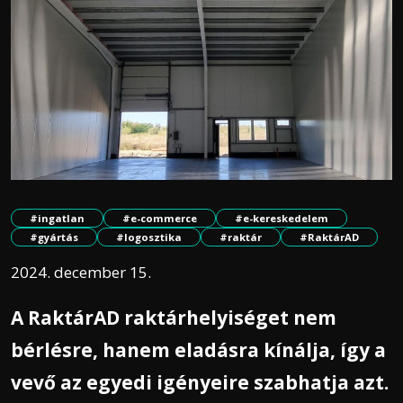
#ingatlan
#e-commerce
#e-kereskedelem
#gyártás
#logosztika
#raktár
#RaktárAD
2024. december 15.
A RaktárAD raktárhelyiséget nem
bérlésre, hanem eladásra kínálja, így a
vevő az egyedi igényeire szabhatja azt.