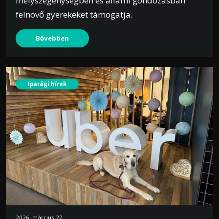
mélyszegénységben és állami gondozásban
felnövő gyerekeket támogatja.
Bővebben
Iparági hírek
2026. március 27.