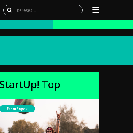
StartUp! Top
Események