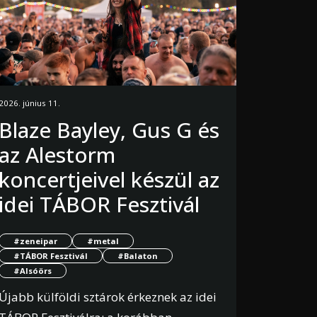
2026. június 11.
Blaze Bayley, Gus G és
az Alestorm
koncertjeivel készül az
idei TÁBOR Fesztivál
#zeneipar
#metal
#TÁBOR Fesztivál
#Balaton
#Alsóörs
Újabb külföldi sztárok érkeznek az idei