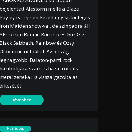
TÁBOR Fesztiválra: a korábban
bejelentett Alestorm mellé a Blaze
Bayley is bejelentkezett egy különleges
Iron Maiden show-val, de színpadra áll
Alsóörsön Ronnie Romero és Gus G is,
Black Sabbath, Rainbow és Ozzy
Osbourne nótákkal. Az ország
legnagyobb, Balaton-parti rock
házibulijára számos hazai rock és
metal zenekar is visszaigazolta az
érkezését.
Bővebben
Hot topic