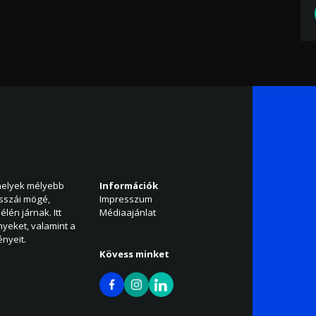
amelyek mélyebb
Információk
isszái mögé,
Impresszum
élén járnak. Itt
Médiaajánlat
nyeket, valamint a
nyeit.
Kövess minket