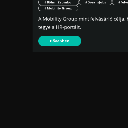
#Bőhm Zsombor
#DreamJobs
#felv
#Mobility Group
A Mobility Group mint felvásárló célja,
tegye a HR-portált.
Bővebben