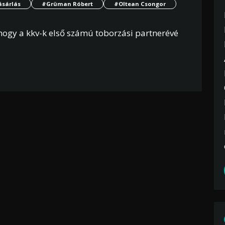
ásárlás
#Grüman Róbert
#Oltean Csongor
 hogy a kkv-k első számú toborzási partnerévé