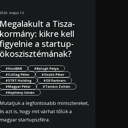
2026. május 13.
Megalakult a Tisza-
kormány: kikre kell
figyelnie a startup-
ökoszisztémának?
#HunBAN
#Balogh Petya
#Csillag Péter
#Oszkó Péter
#STRT Holding
#O3 Partners
#Magyar Péter
#Tanács Zoltán
#Kapitány István
Mutatjuk a legfontosabb minisztereket,
és azt is, hogy mit várhat tőlük a
magyar startupszféra.