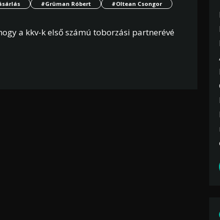
ásárlás
#Grüman Róbert
#Oltean Csongor
 hogy a kkv-k első számú toborzási partnerévé