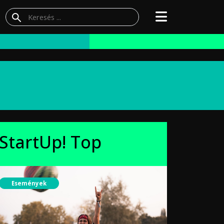
StartUp! Top
Események