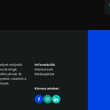
amelyek mélyebb
Információk
isszái mögé,
Impresszum
élén járnak. Itt
Médiaajánlat
nyeket, valamint a
nyeit.
Kövess minket