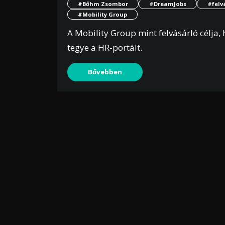
#Bőhm Zsombor
#DreamJobs
#felv
#Mobility Group
A Mobility Group mint felvásárló célja,
tegye a HR-portált.
Bővebben