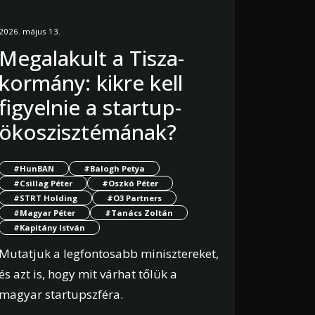
2026. május 13.
Megalakult a Tisza-
kormány: kikre kell
figyelnie a startup-
ökoszisztémának?
#HunBAN
#Balogh Petya
#Csillag Péter
#Oszkó Péter
#STRT Holding
#O3 Partners
#Magyar Péter
#Tanács Zoltán
#Kapitány István
Mutatjuk a legfontosabb minisztereket,
és azt is, hogy mit várhat tőlük a
magyar startupszféra.