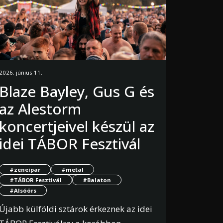
2026. június 11.
Blaze Bayley, Gus G és
az Alestorm
koncertjeivel készül az
idei TÁBOR Fesztivál
#zeneipar
#metal
#TÁBOR Fesztivál
#Balaton
#Alsóörs
Újabb külföldi sztárok érkeznek az idei