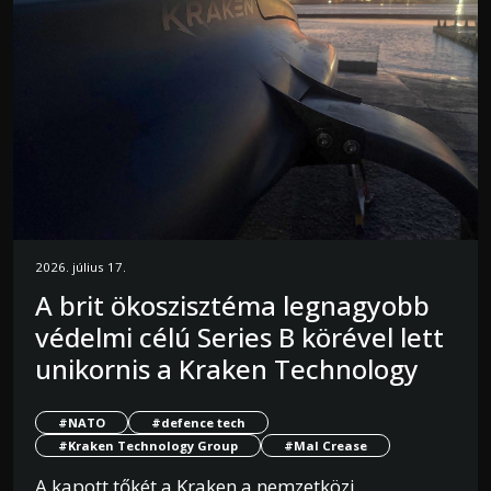
2026. július 17.
A brit ökoszisztéma legnagyobb
védelmi célú Series B körével lett
unikornis a Kraken Technology
#NATO
#defence tech
#Kraken Technology Group
#Mal Crease
A kapott tőkét a Kraken a nemzetközi