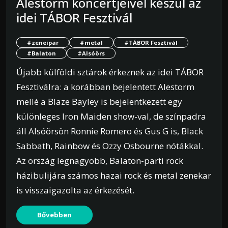
Alestorm koncertjeivel készül az
idei TÁBOR Fesztivál
#zeneipar
#metal
#TÁBOR Fesztivál
#Balaton
#Alsóörs
Újabb külföldi sztárok érkeznek az idei TÁBOR
Fesztiválra: a korábban bejelentett Alestorm
mellé a Blaze Bayley is bejelentkezett egy
különleges Iron Maiden show-val, de színpadra
áll Alsóörsön Ronnie Romero és Gus G is, Black
Sabbath, Rainbow és Ozzy Osbourne nótákkal.
Az ország legnagyobb, Balaton-parti rock
házibulijára számos hazai rock és metal zenekar
is visszaigazolta az érkezését.
Bővebben