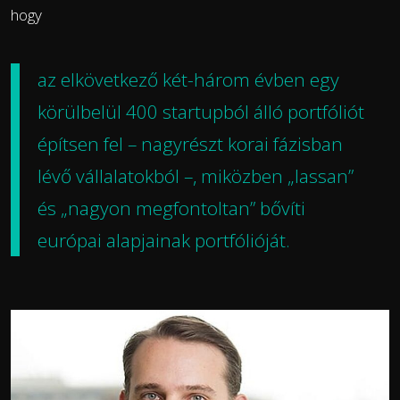
hogy
az elkövetkező két-három évben egy
körülbelül 400 startupból álló portfóliót
építsen fel – nagyrészt korai fázisban
lévő vállalatokból –, miközben „lassan”
és „nagyon megfontoltan” bővíti
európai alapjainak portfólióját.