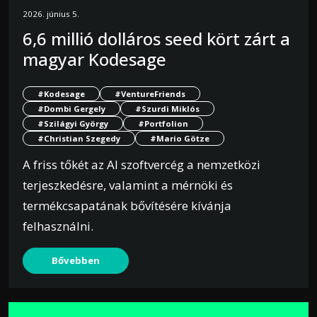
2026. június 5.
6,6 millió dolláros seed kört zárt a
magyar Kodesage
#Kodesage
#VentureFriends
#Dombi Gergely
#Szurdi Miklós
#Szilágyi György
#Portfolion
#Christian Szegedy
#Mario Götze
A friss tőkét az AI szoftvercég a nemzetközi
terjeszkedésre, valamint a mérnöki és
termékcsapatának bővítésére kívánja
felhasználni.
Bővebben