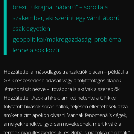
brexit, ukrajnai háború” –
sorolta
a
szakember, aki szerint egy vámháború
csak egyetlen
geopolitikai/makrogazdasági probléma
lenne a sok közül.
Hozzátette: a másodlagos tranzakciók piacán – például a
GP-k részesedéseladásait vagy a folytatólagos alapok
létrehozását nézve – továbbra is aktívak a szereplők.
Hozzátette: „Azok a hírek, amiket hetente a GP-kkel
folytatott hívások során hallok, teljesen ellentétesek azzal,
amiket a címlapokon olvasni. Vannak fenomenális cégek,
amelyek rendkívül gyorsan növekednek, mert kiváló a
termék-piaci illeszkedésük, és globális piacokra céloznak.”