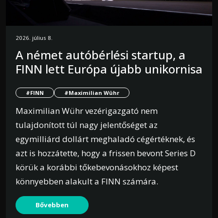
2026. július 8.
A német autóbérlési startup, a
FINN lett Európa újabb unikornisa
#FINN
#Maximilian Wühr
Maximilian Wühr vezérigazgató nem
tulajdonított túl nagy jelentőséget az
egymilliárd dollárt meghaladó cégértéknek, és
azt is hozzátette, hogy a frissen bevont Series D
körük a korábbi tőkebevonásokhoz képest
könnyebben alakult a FINN számára.
Bővebben