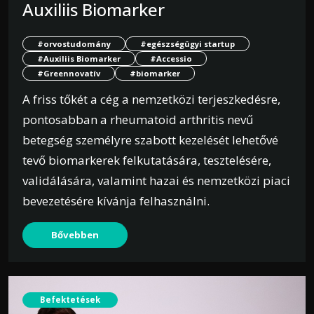
Auxiliis Biomarker
#orvostudomány
#egészségügyi startup
#Auxiliis Biomarker
#Accessio
#Greennovatív
#biomarker
A friss tőkét a cég a nemzetközi terjeszkedésre,
pontosabban a rheumatoid arthritis nevű
betegség személyre szabott kezelését lehetővé
tevő biomarkerek felkutatására, tesztelésére,
validálására, valamint hazai és nemzetközi piaci
bevezetésére kívánja felhasználni.
Bővebben
Befektetések