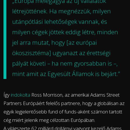
„Európa melegágya az új vállalatok
létrejöttének. Ha megnézzük, milyen
utánpótlási lehetőségek vannak, és
milyen cégek jöttek eddig létre, minden
jel arra mutat, hogy [az európai
ökoszisztéma] ugyanazt az érettségi
pályát követi – ha nem gyorsabban is –,
mint amit az Egyesült Államok is bejárt.”
Így
indokolta
Ross Morrison, az amerikai Adams Street
Partners Európáért felelős partnere, hogy a globálisan az
egyik legjelentősebb fund of funds-aként számon tartott
cég miért jelenik meg célzottan Európában.
A világszerte 62 milliárd dollárnyi vagyont kezelő Adams