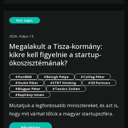
Hot topic
2026. május 13.
Megalakult a Tisza-kormány:
kikre kell figyelnie a startup-
ökoszisztémának?
#HunBAN
#Balogh Petya
#Csillag Péter
#Oszkó Péter
#STRT Holding
#O3 Partners
#Magyar Péter
#Tanács Zoltán
#Kapitány István
Mutatjuk a legfontosabb minisztereket, és azt is,
hogy mit várhat tőlük a magyar startupszféra.
Bővebben