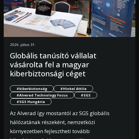
2026. július 31.
Globális tanúsító vállalat
vásárolta fel a magyar
kiberbiztonsági céget
#kiberbiztonság
#Hinkel Attila
#Alverad Technology Focus
#SGS
#SGS Hungária
Az Alverad így mostantól az SGS globális
hálózatának részeként, nemzetközi
környezetben fejlesztheti tovább