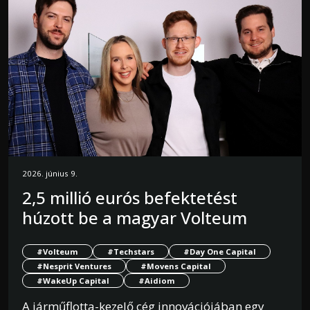
2026. június 9.
2,5 millió eurós befektetést
húzott be a magyar Volteum
#Volteum
#Techstars
#Day One Capital
#Nesprit Ventures
#Movens Capital
#WakeUp Capital
#Aidiom
A járműflotta-kezelő cég innovációjában egy