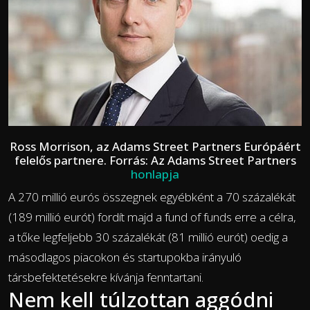
Ross Morrison, az Adams Street Partners Európáért
felelős partnere. Forrás: Az Adams Street Partners
honlapja
A 270 millió eurós összegnek egyébként a 70 százalékát
(189 millió eurót) fordít majd a fund of funds erre a célra,
a tőke legfeljebb 30 százalékát (81 millió eurót) oedig a
másodlagos piacokon és startupokba irányuló
társbefektetésekre kívánja fenntartani.
Nem kell túlzottan aggódni