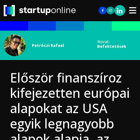
Rovat:
Petróczi Rafael
Befektetések
Először finanszíroz
kifejezetten európai
alapokat az USA
egyik legnagyobb
alapok alapja, az