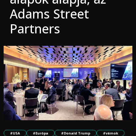
Adams Street
Partners
#USA
#Európa
#Donald Trump
#vámok