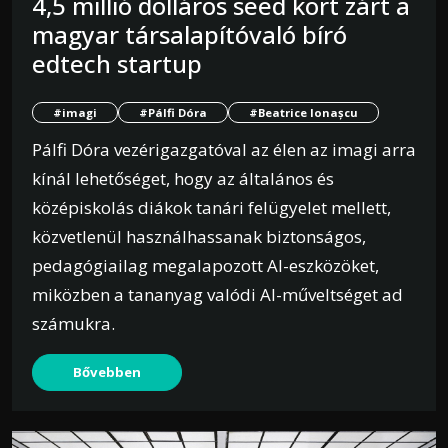
4,5 millió dolláros seed kört zárt a
magyar társalapítóvaló bíró
edtech startup
#imagi
#Pálfi Dóra
#Beatrice Ionașcu
Pálfi Dóra vezérigazgatóval az élen az imagi arra
kínál lehetőséget, hogy az általános és
középiskolás diákok tanári felügyelet mellett,
közvetlenül használhassanak biztonságos,
pedagógiailag megalapozott AI-eszközöket,
miközben a tananyag valódi AI-műveltséget ad
számukra.
Bővebben