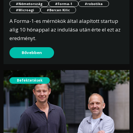
#Németország
#Forma-1
#robotika
#Microagi
#Bercan Kilic
A Forma-1-es mérnökök által alapított startup
alig 10 hónappal az indulása után érte el ezt az
eredményt.
Bővebben
Befektetések