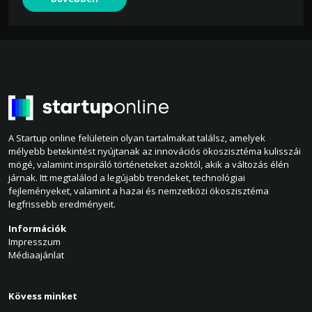
A Startup online felületein olyan tartalmakat találsz, amelyek
mélyebb betekintést nyújtanak az innovációs ökoszisztéma kulisszái
mögé, valamint inspiráló történeteket azoktól, akik a változás élén
járnak. Itt megtalálod a legújabb trendeket, technológiai
fejleményeket, valamint a hazai és nemzetközi ökoszisztéma
legfrissebb eredményeit.
Információk
Impresszum
Médiaajánlat
Kövess minket