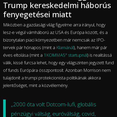
Trump kereskedelmi háborús
fenyegetései miatt
Miközben a gazdasági világ figyelme arra irányul, hogy
lesz-e végül vámháború az USA és Európa között, és a
bizonytalan piaci környezetben már nemcsak az IPO-
tervek pár hónapos (mint a
Klarnánál
), hanem már pár
éves eltolása (mint a
1KOMMA5° startupnál
) is realitássá
válik, kissé furcsa lehet, hogy egy világszinten jegyzett fund
of funds Európára összpontosít. Azonban Morrison nem
tulajdonít a trumpi protekcionista politikának akkora
jelentőséget, mint a közvélemény.
„2000 óta volt Dotcom-lufi, globális
pénzügyi válság, euróválság, covid,