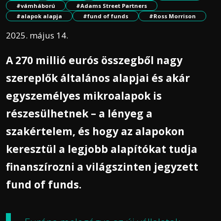
#vámháború
#Adams Street Partners
#alapok alapja
#fund of funds
#Ross Morrison
2025. május 14.
A 270 millió eurós összegből nagy
szereplők általános alapjai és akár
egyszemélyes mikroalapok is
részesülhetnek – a lényeg a
szakértelem, és hogy az alapokon
keresztül a legjobb alapítókat tudja
finanszírozni a világszinten jegyzett
fund of funds.