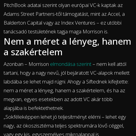
PitchBook adatai szerint olyan európai VC-k kaptak az
Adams Street Partners-től támogatást, mint az Accel, a
Balderton Capital vagy az Index Ventures – ez utóbbi
tanácsadó testületének tagja maga Morrison is.
Nem a méret a lényeg, hanem
a szakértelem
Azonban – Morrison
elmondása szerint
– nem kell attól
tartani, hogy a nagy nevű, jól bejáratott VC-alapok mellett
labdába se lehet majd rúgni. Ahogy a Siftednek kifejtette:
nem a méret a lényeg, hanem a szakértelem, és ha az
megvan, egyes esetekben az adott VC akár több
alapjába is befektethetnek.
„Sokféleképpen lehet jó teljesítményt elérni – lehet egy
nagy, az ökoszisztéma teljes spektrumára lövő céggel,
vagy egy kis, egyszemélyes mikroalappal is.