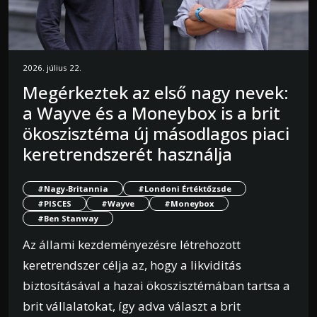
2026. július 22.
Megérkeztek az első nagy nevek:
a Wayve és a Moneybox is a brit
ökoszisztéma új másodlagos piaci
keretrendszerét használja
#Nagy-Britannia
#Londoni Értéktőzsde
#PISCES
#Wayve
#Moneybox
#Ben Stanway
Az állami kezdeményezésre létrehozott
keretrendszer célja az, hogy a likviditás
biztosításával a hazai ökoszisztémában tartsa a
brit vállalatokat, így adva választ a brit