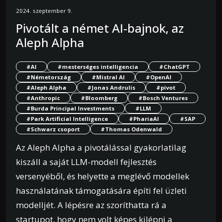
2024. szeptember 9.
Pivotált a német AI-bajnok, az
Aleph Alpha
#AI
#mesterséges intelligencia
#ChatGPT
#Németország
#Mistral AI
#OpenAI
#Aleph Alpha
#Jonas Andrulis
#pivot
#Anthropic
#Bloomberg
#Bosch Ventures
#Burda Principal Investments
#LLM
#Park Artificial Intelligence
#PhariaAI
#SAP
#Schwarz csoport
#Thomas Odenwald
Az Aleph Alpha a pivotálással gyakorlatilag
kiszáll a saját LLM-modell fejlesztés
versenyéből, és helyette a meglévő modellek
használatának támogatására építi fel üzleti
modelljét. A lépésre az szoríthatta rá a
startupot, hogy nem volt képes kilépni a