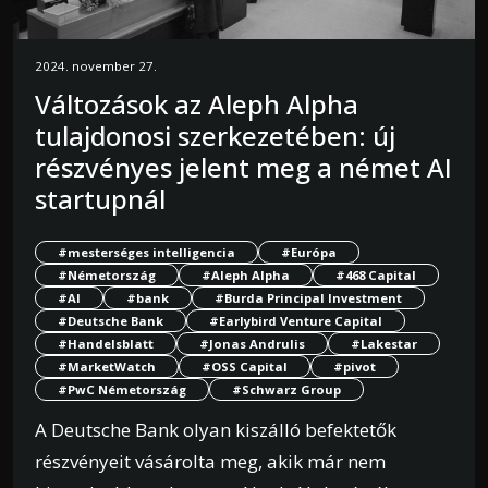
2024. november 27.
Változások az Aleph Alpha
tulajdonosi szerkezetében: új
részvényes jelent meg a német AI
startupnál
#mesterséges intelligencia
#Európa
#Németország
#Aleph Alpha
#468 Capital
#AI
#bank
#Burda Principal Investment
#Deutsche Bank
#Earlybird Venture Capital
#Handelsblatt
#Jonas Andrulis
#Lakestar
#MarketWatch
#OSS Capital
#pivot
#PwC Németország
#Schwarz Group
A Deutsche Bank olyan kiszálló befektetők
részvényeit vásárolta meg, akik már nem