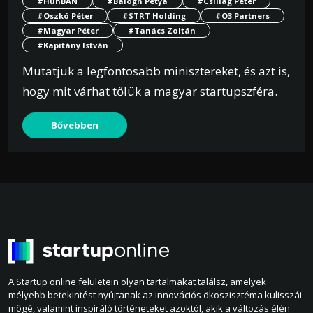
#HunBAN
#Balogh Petya
#Csillag Péter
#Oszkó Péter
#STRT Holding
#O3 Partners
#Magyar Péter
#Tanács Zoltán
#Kapitány István
Mutatjuk a legfontosabb minisztereket, és azt is,
hogy mit várhat tőlük a magyar startupszféra.
Bővebben
A Startup online felületein olyan tartalmakat találsz, amelyek
mélyebb betekintést nyújtanak az innovációs ökoszisztéma kulisszái
mögé, valamint inspiráló történeteket azoktól, akik a változás élén