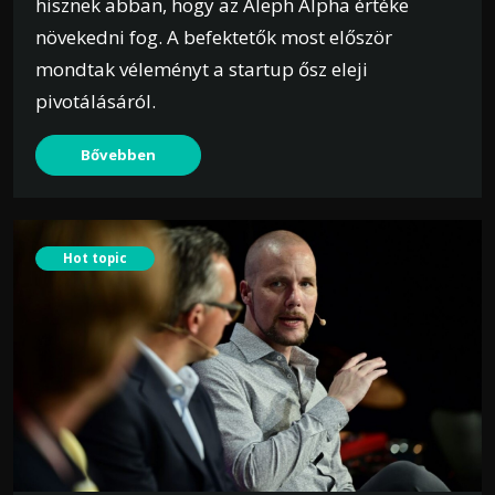
hisznek abban, hogy az Aleph Alpha értéke
növekedni fog. A befektetők most először
mondtak véleményt a startup ősz eleji
pivotálásáról.
Bővebben
Hot topic