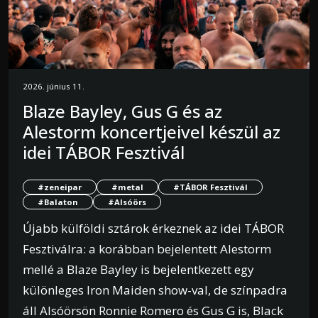
2026. június 11.
Blaze Bayley, Gus G és az
Alestorm koncertjeivel készül az
idei TÁBOR Fesztivál
#zeneipar
#metal
#TÁBOR Fesztivál
#Balaton
#Alsóörs
Újabb külföldi sztárok érkeznek az idei TÁBOR
Fesztiválra: a korábban bejelentett Alestorm
mellé a Blaze Bayley is bejelentkezett egy
különleges Iron Maiden show-val, de színpadra
áll Alsóörsön Ronnie Romero és Gus G is, Black