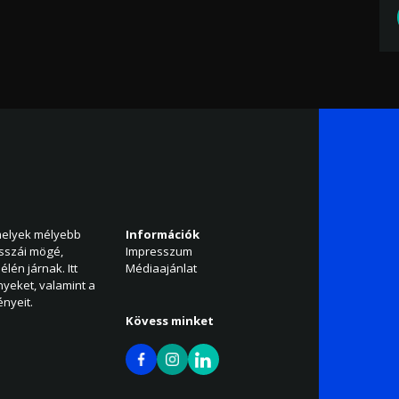
amelyek mélyebb
Információk
isszái mögé,
Impresszum
élén járnak. Itt
Médiaajánlat
nyeket, valamint a
nyeit.
Kövess minket