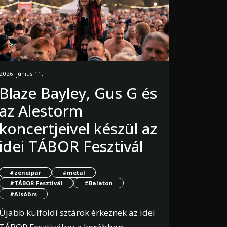
2026. június 11.
Blaze Bayley, Gus G és
az Alestorm
koncertjeivel készül az
idei TÁBOR Fesztivál
#zeneipar
#metal
#TÁBOR Fesztivál
#Balaton
#Alsóörs
Újabb külföldi sztárok érkeznek az idei