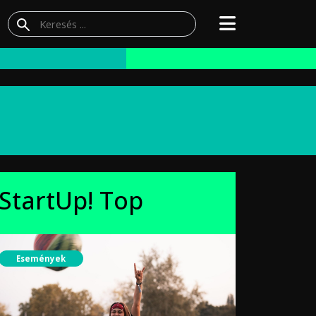
StartUp! Top
Események