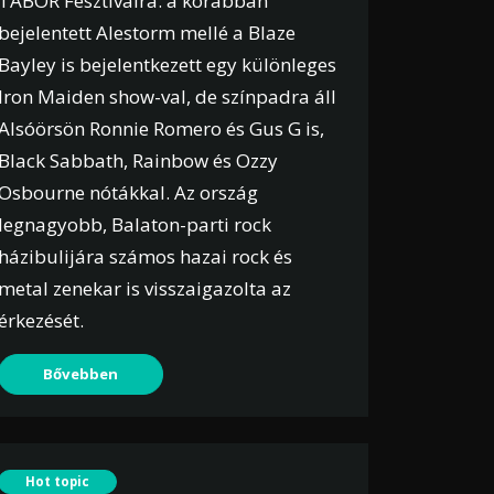
TÁBOR Fesztiválra: a korábban
bejelentett Alestorm mellé a Blaze
Bayley is bejelentkezett egy különleges
Iron Maiden show-val, de színpadra áll
Alsóörsön Ronnie Romero és Gus G is,
Black Sabbath, Rainbow és Ozzy
Osbourne nótákkal. Az ország
legnagyobb, Balaton-parti rock
házibulijára számos hazai rock és
metal zenekar is visszaigazolta az
érkezését.
Bővebben
Hot topic