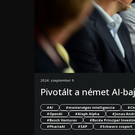
2024. szeptember 9.
Pivotált a német AI-ba
#AI
#mesterséges intelligencia
#Ch
#OpenAI
#Aleph Alpha
#Jonas Andr
#Bosch Ventures
#Burda Principal Invest
#PhariaAI
#SAP
#Schwarz csoport