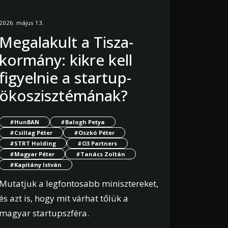
2026. május 13.
Megalakult a Tisza-
kormány: kikre kell
figyelnie a startup-
ökoszisztémának?
#HunBAN
#Balogh Petya
#Csillag Péter
#Oszkó Péter
#STRT Holding
#O3 Partners
#Magyar Péter
#Tanács Zoltán
#Kapitány István
Mutatjuk a legfontosabb minisztereket,
és azt is, hogy mit várhat tőlük a
magyar startupszféra.