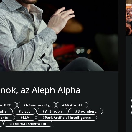
jnok, az Aleph Alpha
atGPT
#Németország
#Mistral AI
ulis
#pivot
#Anthropic
#Bloomberg
ments
#LLM
#Park Artificial Intelligence
#Thomas Odenwald