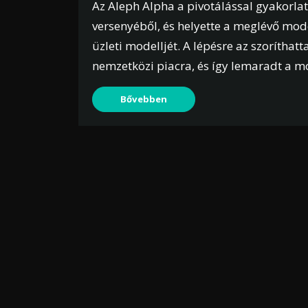
Az Aleph Alpha a pivotálással gyakorlati
versenyéből, és helyette a meglévő mod
üzleti modelljét. A lépésre az szoríthatt
nemzetközi piacra, és így lemaradt a m
Bővebben