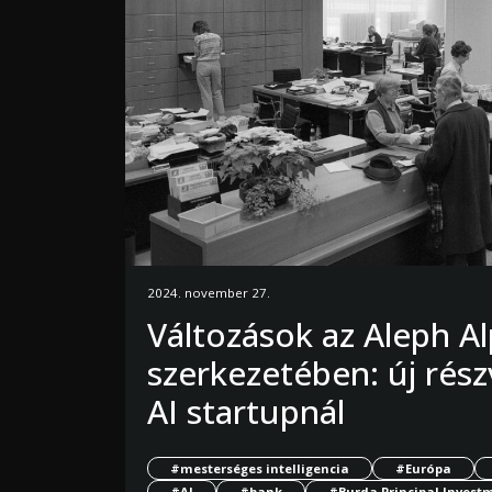
2024. november 27.
Változások az Aleph Al
szerkezetében: új rés
AI startupnál
#mesterséges intelligencia
#Európa
#AI
#bank
#Burda Principal Invest