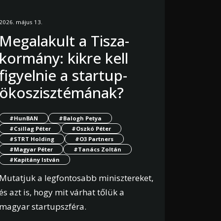
2026. május 13.
Megalakult a Tisza-
kormány: kikre kell
figyelnie a startup-
ökoszisztémának?
#HunBAN
#Balogh Petya
#Csillag Péter
#Oszkó Péter
#STRT Holding
#O3 Partners
#Magyar Péter
#Tanács Zoltán
#Kapitány István
Mutatjuk a legfontosabb minisztereket,
és azt is, hogy mit várhat tőlük a
magyar startupszféra.