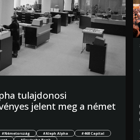
pha tulajdonosi
zvényes jelent meg a német
#Németország
#Aleph Alpha
#468 Capital
ment
#Deutsche Bank