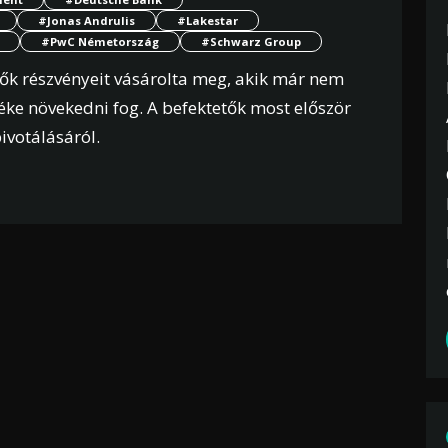
#Jonas Andrulis
#Lakestar
#PwC Németország
#Schwarz Group
tők részvényeit vásárolta meg, akik már nem
éke növekedni fog. A befektetők most először
ivotálásáról.