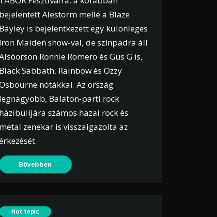
TÁBOR Fesztiválra: a korábban
bejelentett Alestorm mellé a Blaze
Bayley is bejelentkezett egy különleges
Iron Maiden show-val, de színpadra áll
Alsóörsön Ronnie Romero és Gus G is,
Black Sabbath, Rainbow és Ozzy
Osbourne nótákkal. Az ország
legnagyobb, Balaton-parti rock
házibulijára számos hazai rock és
metal zenekar is visszaigazolta az
érkezését.
Bővebben
Hot topic