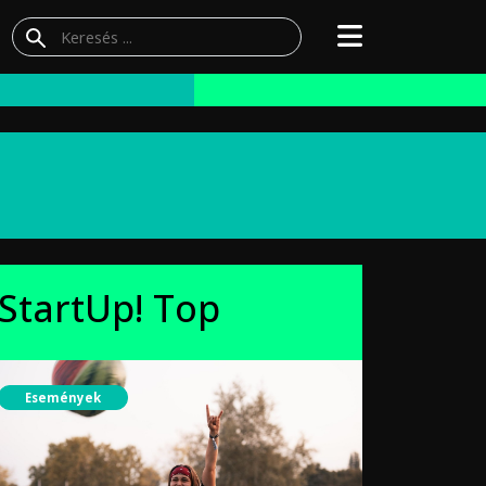
StartUp! Top
Események