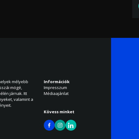
amelyek mélyebb
Információk
isszái mögé,
Impresszum
élén járnak. Itt
Médiaajánlat
nyeket, valamint a
nyeit.
Kövess minket