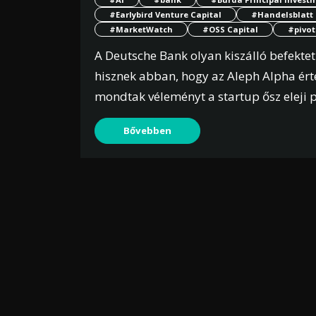
#Earlybird Venture Capital
#Handelsblatt
#MarketWatch
#OSS Capital
#pivot
A Deutsche Bank olyan kiszálló befekte
hisznek abban, hogy az Aleph Alpha ért
mondtak véleményt a startup ősz eleji p
Bővebben