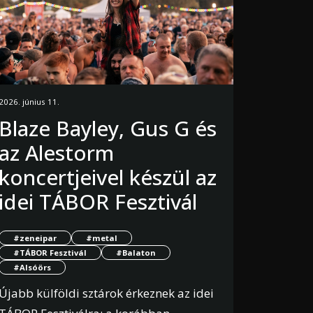
2026. június 11.
Blaze Bayley, Gus G és
az Alestorm
koncertjeivel készül az
idei TÁBOR Fesztivál
#zeneipar
#metal
#TÁBOR Fesztivál
#Balaton
#Alsóörs
Újabb külföldi sztárok érkeznek az idei