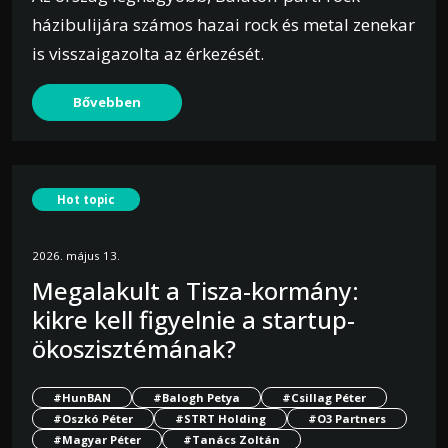
házibulijára számos hazai rock és metal zenekar
is visszaigazolta az érkezését.
Bővebben
Hot topic
2026. május 13.
Megalakult a Tisza-kormány:
kikre kell figyelnie a startup-
ökoszisztémának?
#HunBAN
#Balogh Petya
#Csillag Péter
#Oszkó Péter
#STRT Holding
#O3 Partners
#Magyar Péter
#Tanács Zoltán