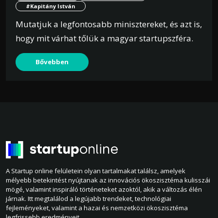
#Kapitány István
Mutatjuk a legfontosabb minisztereket, és azt is,
hogy mit várhat tőlük a magyar startupszféra.
Bővebben
A Startup online felületein olyan tartalmakat találsz, amelyek
mélyebb betekintést nyújtanak az innovációs ökoszisztéma kulisszái
mögé, valamint inspiráló történeteket azoktól, akik a változás élén
járnak. Itt megtalálod a legújabb trendeket, technológiai
fejleményeket, valamint a hazai és nemzetközi ökoszisztéma
legfrissebb eredményeit.