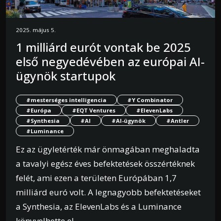
2025. május 5.
1 milliárd eurót vontak be 2025
első negyedévében az európai AI-
ügynök startupok
#mesterséges intelligencia
#Y Combinator
#Európa
#EQT Ventures
#ElevenLabs
#Synthesia
#AI
#AI-ügynök
#Antler
#Luminance
Ez az ügyletérték már önmagában meghaladta
a tavalyi egész éves befektetések összértéknek
felét, ami ezen a területen Európában 1,7
milliárd euró volt. A legnagyobb befektetéseket
a Synthesia, az ElevenLabs és a Luminance
könyvelhette el.