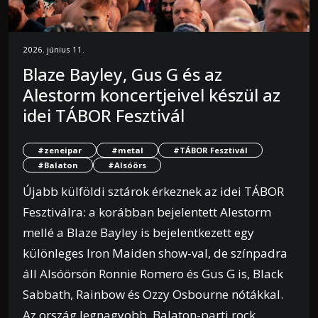
2026. június 11.
Blaze Bayley, Gus G és az
Alestorm koncertjeivel készül az
idei TÁBOR Fesztivál
#zeneipar
#metal
#TÁBOR Fesztivál
#Balaton
#Alsóörs
Újabb külföldi sztárok érkeznek az idei TÁBOR
Fesztiválra: a korábban bejelentett Alestorm
mellé a Blaze Bayley is bejelentkezett egy
különleges Iron Maiden show-val, de színpadra
áll Alsóörsön Ronnie Romero és Gus G is, Black
Sabbath, Rainbow és Ozzy Osbourne nótákkal.
Az ország legnagyobb, Balaton-parti rock