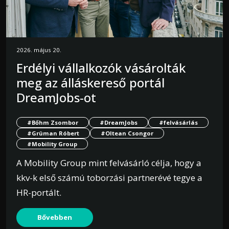
2026. május 20.
Erdélyi vállalkozók vásárolták
meg az álláskereső portál
DreamJobs-ot
#Bőhm Zsombor
#DreamJobs
#felvásárlás
#Grüman Róbert
#Oltean Csongor
#Mobility Group
A Mobility Group mint felvásárló célja, hogy a
kkv-k első számú toborzási partnerévé tegye a
HR-portált.
Bővebben