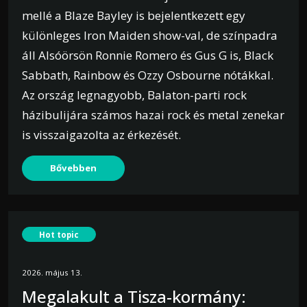
mellé a Blaze Bayley is bejelentkezett egy
különleges Iron Maiden show-val, de színpadra
áll Alsóörsön Ronnie Romero és Gus G is, Black
Sabbath, Rainbow és Ozzy Osbourne nótákkal.
Az ország legnagyobb, Balaton-parti rock
házibulijára számos hazai rock és metal zenekar
is visszaigazolta az érkezését.
Bővebben
Hot topic
2026. május 13.
Megalakult a Tisza-kormány: