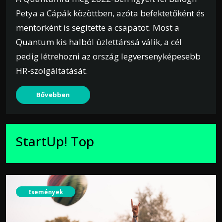
Petya a Cápák közöttben, azóta befektetőként és
mentorként is segítette a csapatot. Most a
Quantum kis halból üzlettárssá válik, a cél
pedig létrehozni az ország legversenyképesebb
HR-szolgáltatását.
Bővebben
StartUp! Top
Események