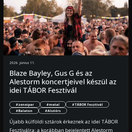
2026. június 11.
Blaze Bayley, Gus G és az
Alestorm koncertjeivel készül az
idei TÁBOR Fesztivál
#zeneipar
#metal
#TÁBOR Fesztivál
#Balaton
#Alsóörs
Újabb külföldi sztárok érkeznek az idei TÁBOR
Fesztiválra: a korábban bejelentett Alestorm