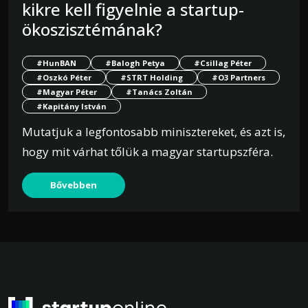
kikre kell figyelnie a startup-
ökoszisztémának?
#HunBAN
#Balogh Petya
#Csillag Péter
#Oszkó Péter
#STRT Holding
#O3 Partners
#Magyar Péter
#Tanács Zoltán
#Kapitány István
Mutatjuk a legfontosabb minisztereket, és azt is,
hogy mit várhat tőlük a magyar startupszféra.
Bővebben