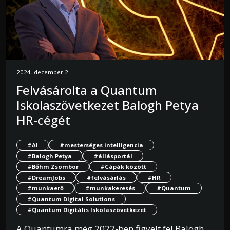
2024. december 2.
Felvásárolta a Quantum
Iskolaszövetkezet Balogh Petya
HR-cégét
#AI
#mesterséges intelligencia
#Balogh Petya
#állásportál
#Bőhm Zsombor
#Cápák között
#DreamJobs
#felvásárlás
#HR
#munkaerő
#munkakeresés
#Quantum
#Quantum Digital Solutions
#Quantum Digitális Iskolaszövetkezet
A Quantumra még 2022-ben figyelt fel Balogh