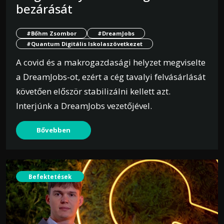
bezárását
#Bőhm Zsombor
#DreamJobs
#Quantum Digitális Iskolaszövetkezet
A covid és a makrogazdasági helyzet megviselte
a DreamJobs-ot, ezért a cég tavalyi felvásárlását
követően először stabilizálni kellett azt.
Interjúnk a DreamJobs vezetőjével.
Bővebben
Befektetések