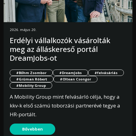
2026. május 20.
Erdélyi vállalkozók vásárolták
meg az álláskereső portál
DreamJobs-ot
#Bőhm Zsombor
#DreamJobs
#felvásárlás
#Grüman Róbert
#Oltean Csongor
#Mobility Group
A Mobility Group mint felvásárló célja, hogy a
kkv-k első számú toborzási partnerévé tegye a
HR-portált.
Bővebben