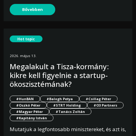
Bővebben
Hot topic
2026. május 13.
Megalakult a Tisza-kormány:
kikre kell figyelnie a startup-
ökoszisztémának?
#HunBAN
#Balogh Petya
#Csillag Péter
#Oszkó Péter
#STRT Holding
#O3 Partners
#Magyar Péter
#Tanács Zoltán
#Kapitány István
Mutatjuk a legfontosabb minisztereket, és azt is,