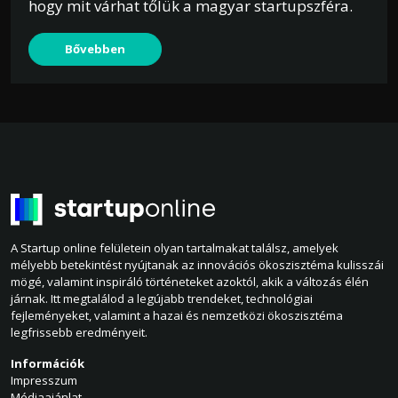
hogy mit várhat tőlük a magyar startupszféra.
Bővebben
A Startup online felületein olyan tartalmakat találsz, amelyek
mélyebb betekintést nyújtanak az innovációs ökoszisztéma kulisszái
mögé, valamint inspiráló történeteket azoktól, akik a változás élén
járnak. Itt megtalálod a legújabb trendeket, technológiai
fejleményeket, valamint a hazai és nemzetközi ökoszisztéma
legfrissebb eredményeit.
Információk
Impresszum
Médiaajánlat