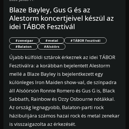
Blaze Bayley, Gus G és az
Alestorm koncertjeivel készül az
idei TÁBOR Fesztivál
#zeneipar
#metal
#TÁBOR Fesztivál
#Balaton
#Alsóörs
Újabb külföldi sztárok érkeznek az idei TÁBOR
Fesztiválra: a korábban bejelentett Alestorm
mellé a Blaze Bayley is bejelentkezett egy
különleges Iron Maiden show-val, de színpadra
áll Alsóörsön Ronnie Romero és Gus G is, Black
Sabbath, Rainbow és Ozzy Osbourne nótákkal.
Az ország legnagyobb, Balaton-parti rock
házibulijára számos hazai rock és metal zenekar
is visszaigazolta az érkezését.