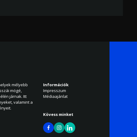
amelyek mélyebb
Információk
isszái mögé,
Impresszum
élén járnak. Itt
Médiaajánlat
nyeket, valamint a
nyeit.
Kövess minket