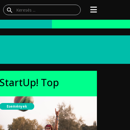
StartUp! Top
Események