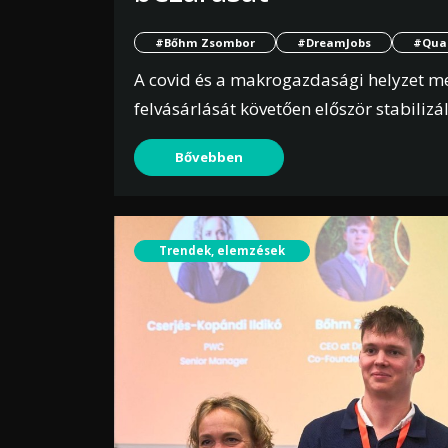
#Bőhm Zsombor
#DreamJobs
#Quan
A covid és a makrogazdasági helyzet meg
felvásárlását követően először stabilizál
Bővebben
Trendek, elemzések