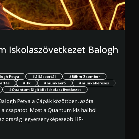
m Iskolaszövetkezet Balogh
logh Petya
#állásportál
#Bőhm Zsombor
árlás
#HR
#munkaerő
#munkakeresés
#Quantum Digitális Iskolaszövetkezet
Balogh Petya a Cápák közöttben, azóta
e a csapatot. Most a Quantum kis halból
ni az ország legversenyképesebb HR-