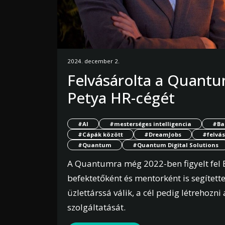
2024. december 2.
Felvásárolta a Quantu
Petya HR-cégét
#AI
#mesterséges intelligencia
#Ba
#Cápák között
#DreamJobs
#felvás
#Quantum
#Quantum Digital Solutions
A Quantumra még 2022-ben figyelt fel 
befektetőként és mentorként is segített
üzlettárssá válik, a cél pedig létrehoz
szolgáltatását.