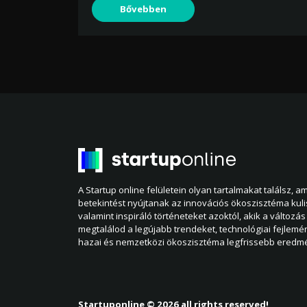
Bővebben
A Startup online felületein olyan tartalmakat találsz, 
betekintést nyújtanak az innovációs ökoszisztéma kul
valamint inspiráló történeteket azoktól, akik a változás 
megtalálod a legújabb trendeket, technológiai fejlemé
hazai és nemzetközi ökoszisztéma legfrissebb eredmé
Startuponline © 2026 all rights reserved!