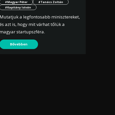
#Magyar Péter
#Tanács Zoltán
#Kapitány István
Mutatjuk a legfontosabb minisztereket,
és azt is, hogy mit várhat tőlük a
magyar startupszféra.
Bővebben