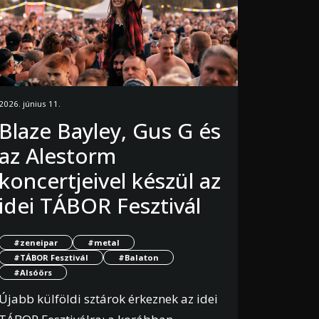
2026. június 11.
Blaze Bayley, Gus G és
az Alestorm
koncertjeivel készül az
idei TÁBOR Fesztivál
#zeneipar
#metal
#TÁBOR Fesztivál
#Balaton
#Alsóörs
Újabb külföldi sztárok érkeznek az idei