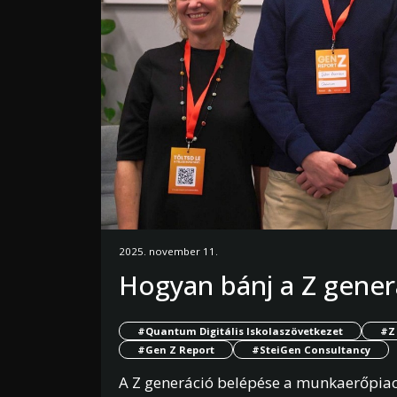
2025. november 11.
Hogyan bánj a Z gener
#Quantum Digitális Iskolaszövetkezet
#Z
#Gen Z Report
#SteiGen Consultancy
A Z generáció belépése a munkaerőpia