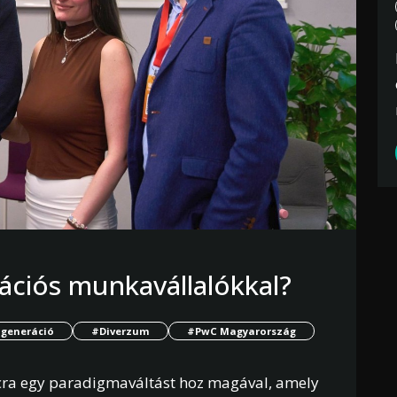
ációs munkavállalókkal?
 generáció
#Diverzum
#PwC Magyarország
cra egy paradigmaváltást hoz magával, amely