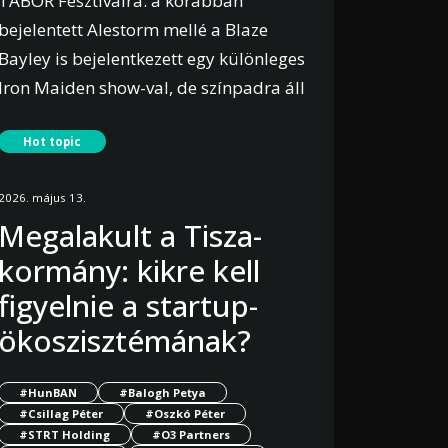
TÁBOR Fesztiválra: a korábban
bejelentett Alestorm mellé a Blaze
Bayley is bejelentkezett egy különleges
Iron Maiden show-val, de színpadra áll
Alsóörsön Ronnie Romero és Gus G is,
Hot topic
Black Sabbath, Rainbow és Ozzy
Osbourne nótákkal. Az ország
2026. május 13.
legnagyobb, Balaton-parti rock
Megalakult a Tisza-
házibulijára számos hazai rock és
kormány: kikre kell
metal zenekar is visszaigazolta az
érkezését.
figyelnie a startup-
ökoszisztémának?
Bővebben
#HunBAN
#Balogh Petya
#Csillag Péter
#Oszkó Péter
#STRT Holding
#O3 Partners