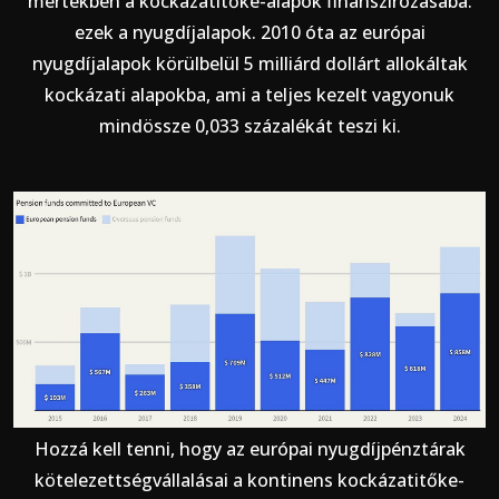
mértékben a kockázatitőke-alapok finanszírozásába:
ezek a nyugdíjalapok. 2010 óta az európai
nyugdíjalapok körülbelül 5 milliárd dollárt allokáltak
kockázati alapokba, ami a teljes kezelt vagyonuk
mindössze 0,033 százalékát teszi ki.
Hozzá kell tenni, hogy az európai nyugdíjpénztárak
kötelezettségvállalásai a kontinens kockázatitőke-