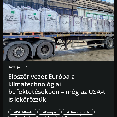
2026. július 6.
Először vezet Európa a
klímatechnológiai
befektetésekben – még az USA-t
is lekörözzük
#PitchBook
#Európa
#climate tech