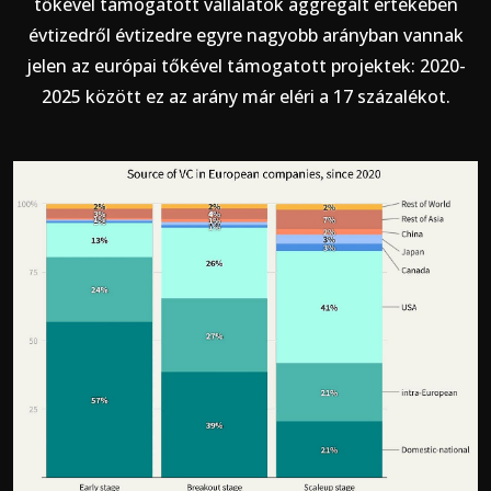
tőkével támogatott vállalatok aggregált értékében
évtizedről évtizedre egyre nagyobb arányban vannak
jelen az európai tőkével támogatott projektek: 2020-
2025 között ez az arány már eléri a 17 százalékot.