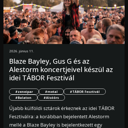
2026. június 11.
Blaze Bayley, Gus G és az
Alestorm koncertjeivel készül az
idei TÁBOR Fesztivál
#zeneipar
#metal
#TÁBOR Fesztivál
#Balaton
#Alsóörs
Újabb külföldi sztárok érkeznek az idei TÁBOR
Fesztiválra: a korábban bejelentett Alestorm
mellé a Blaze Bayley is bejelentkezett egy