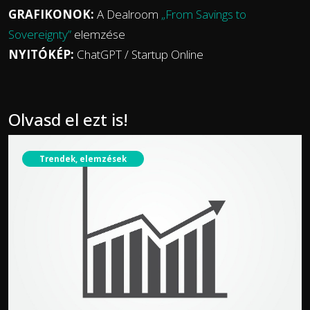
GRAFIKONOK:
A Dealroom
„From Savings to
Sovereignty”
elemzése
NYITÓKÉP:
ChatGPT / Startup Online
Olvasd el ezt is!
Trendek, elemzések