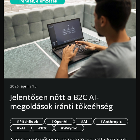
Trendek, elemzések
2026. április 15.
Jelentősen nőtt a B2C AI-
megoldások iránti tőkeéhség
#PitchBook
#OpenAI
#AI
#Anthropic
#xAI
#B2C
#Waymo
Azonban ebből nem az induló kis vállalkozások