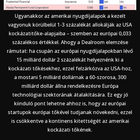
Ugyanakkor az amerikai nyugdíjalapok a kezelt
vagyonuk körülbelül 1-3 százalékát allokálják az USA
kockázatitőke-alapjaiba – szemben az európai 0,033
százalékos értékkel. Ahogy a Dealroom elemzése
rámutat: ha csupán az európai nyugdíjalapokban lévő
15 milliárd dollár 2 százalékát helyeznénk ki a
kockázati tőkésekhez, ezzel felzárkózva az USA-hoz,
a mostani 5 milliárd dollárnak a 60-szorosa, 300
milliárd dollár állna rendelkezésre Európa
technológiai szektorának átalakítására. Ez egy jó
kiinduló pont lehetne ahhoz is, hogy az európai
startupok európai tőkével tudjanak növekedni, ezzel
is csökkentve a kontinens kitettségét az amerikai
kockázati tőkének.