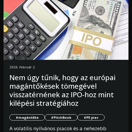
2026. február 2.
Nem úgy tűnik, hogy az európai
magántőkések tömegével
visszatérnének az IPO-hoz mint
kilépési stratégiához
#magántőke
#PitchBook
#PE piac
A volatilis nyilvános piacok és a nehezebb