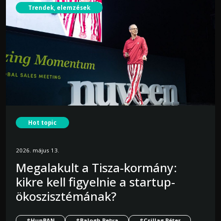
Trendek, elemzések
Hot topic
2026. május 19.
2026. május 13.
Egyre merészebb felvásárlások
Megalakult a Tisza-kormány:
történnek az európai pénzügyi
kikre kell figyelnie a startup-
szektorban
ökoszisztémának?
#pénzügy
#PitchBook
#M&A
#HunBAN
#Balogh Petya
#Csillag Péter