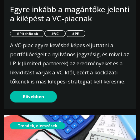
Egyre inkább a magántőke jelenti
a kilépést a VC-piacnak
#PitchBook
#VC
#PE
A VC-piac egyre kevésbé képes eljuttatni a
portfóliócégeit a nyilvános jegyzésig, és mivel az
LP-k (limited partnerek) az eredményeket és a
likviditást várják a VC-ktől, ezért a kockázati
tőkének is más kilépési stratégiát kell keresnie.
Bővebben
Trendek, elemzések