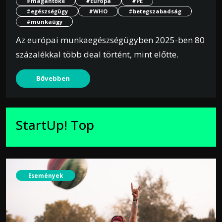
#magántőke
#Európa
#PE
#egészségügy
#WHO
#betegszabadság
#munkaügy
Az európai munkaegészségügyben 2025-ben 80
százalékkal több deal történt, mint előtte.
Bővebben
StartUp! Top
Események