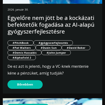
2026. január 30.
Egyelőre nem jött be a kockázati
befektetők fogadása az AI-alapú
gyógyszerfejlesztésre
#PitchBook
#gyógyszerfejlesztés
#Pat Walters
#Duxin Sun
#David Baker
#Demis Hassabis
#John Jumper
#AlphaFold 2
De ez azt is jelenti, hogy a VC-knek mentenie
kéne a pénzüket, amíg tudják?
Bővebben