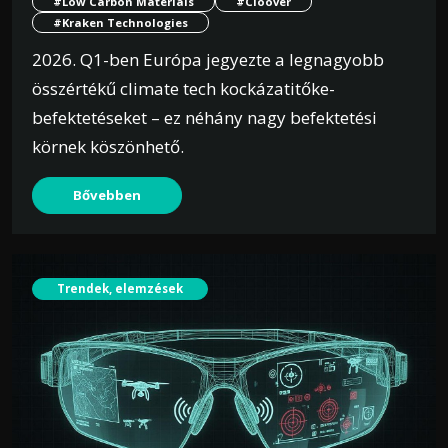
#Low Carbon Materials
#Cloover
#Kraken Technologies
2026. Q1-ben Európa jegyezte a legnagyobb
összértékű climate tech kockázatitőke-
befektetéseket – ez néhány nagy befektetési
körnek köszönhető.
Bővebben
Trendek, elemzések