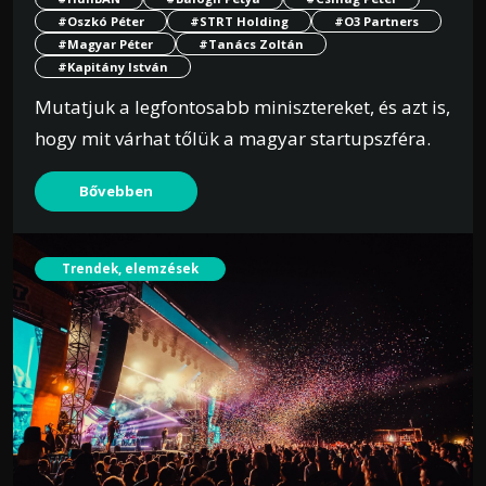
A pénzügyi szolgáltatói szektor M&A-
#Oszkó Péter
#STRT Holding
#O3 Partners
#Magyar Péter
#Tanács Zoltán
tranzakcióit úgy Európában, mint globálisan is
#Kapitány István
az egymilliárd dollárt meghaladó megadealek
Mutatjuk a legfontosabb minisztereket, és azt is,
hajtják felfelé.
hogy mit várhat tőlük a magyar startupszféra.
Bővebben
Bővebben
Trendek, elemzések