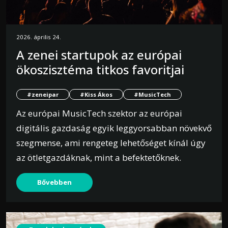
2026. április 24.
A zenei startupok az európai
ökoszisztéma titkos favoritjai
#zeneipar
#Kiss Ákos
#MusicTech
Az európai MusicTech szektor az európai
digitális gazdaság egyik leggyorsabban növekvő
szegmense, ami rengeteg lehetőséget kínál úgy
az ötletgazdáknak, mint a befektetőknek.
Bővebben