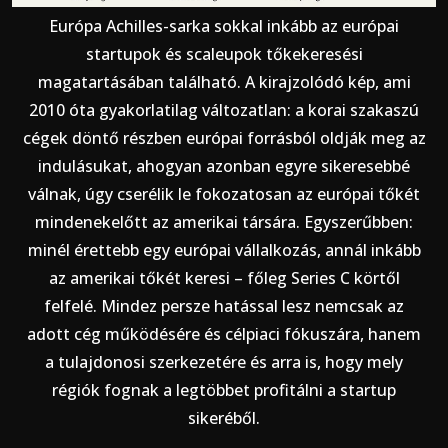
Európa Achilles-sarka sokkal inkább az európai
startupok és scaleupok tőkekeresési
magatartásában található. A kirajzolódó kép, ami
2010 óta gyakorlatilag változatlan: a korai szakaszú
cégek döntő részben európai forrásból oldják meg az
indulásukat, ahogyan azonban egyre sikeresebbé
válnak, úgy cserélik le fokozatosan az európai tőkét
mindenekelőtt az amerikai társára. Egyszerűbben:
minél érettebb egy európai vállalkozás, annál inkább
az amerikai tőkét keresi – főleg Series C körtől
felfelé. Mindez persze hatással lesz nemcsak az
adott cég működésére és célpiaci fókuszára, hanem
a tulajdonosi szerkezetére és arra is, hogy mely
régiók fognak a legtöbbet profitálni a startup
sikeréből.