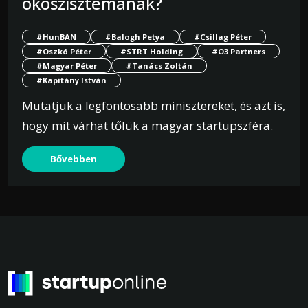
ökoszisztémának?
#HunBAN
#Balogh Petya
#Csillag Péter
#Oszkó Péter
#STRT Holding
#O3 Partners
#Magyar Péter
#Tanács Zoltán
#Kapitány István
Mutatjuk a legfontosabb minisztereket, és azt is,
hogy mit várhat tőlük a magyar startupszféra.
Bővebben