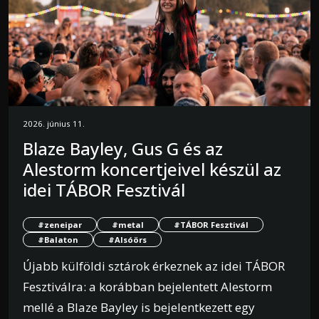
2026. június 11.
Blaze Bayley, Gus G és az
Alestorm koncertjeivel készül az
idei TÁBOR Fesztivál
#zeneipar
#metal
#TÁBOR Fesztivál
#Balaton
#Alsóörs
Újabb külföldi sztárok érkeznek az idei TÁBOR
Fesztiválra: a korábban bejelentett Alestorm
mellé a Blaze Bayley is bejelentkezett egy