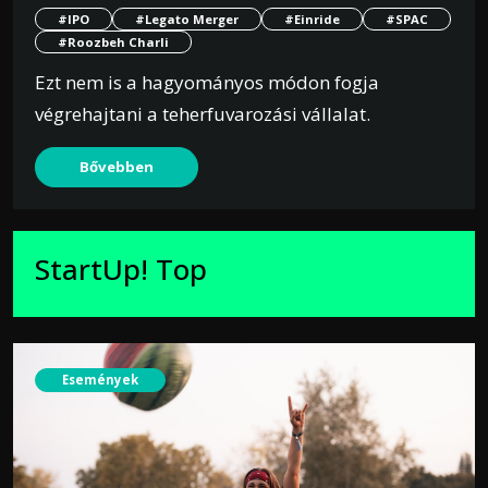
#IPO
#Legato Merger
#Einride
#SPAC
#Roozbeh Charli
Ezt nem is a hagyományos módon fogja
végrehajtani a teherfuvarozási vállalat.
Bővebben
StartUp! Top
Események