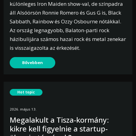
különleges Iron Maiden show-val, de színpadra
áll Alsóörsön Ronnie Romero és Gus G is, Black
Sabbath, Rainbow és Ozzy Osbourne nótákkal.
Az ország legnagyobb, Balaton-parti rock
házibulijára számos hazai rock és metal zenekar
is visszaigazolta az érkezését.
Bővebben
Hot topic
2026. május 13.
Megalakult a Tisza-kormány:
kikre kell figyelnie a startup-