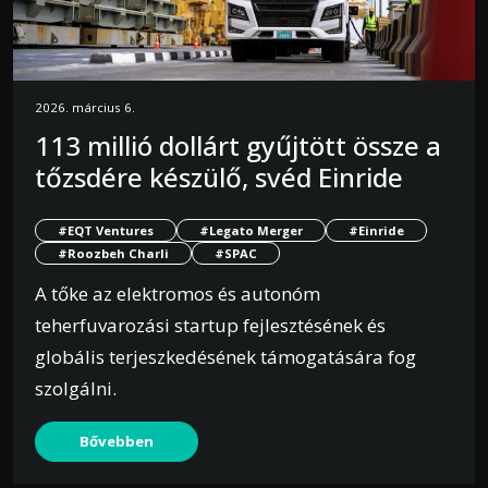
2026. március 6.
113 millió dollárt gyűjtött össze a
tőzsdére készülő, svéd Einride
#EQT Ventures
#Legato Merger
#Einride
#Roozbeh Charli
#SPAC
A tőke az elektromos és autonóm
teherfuvarozási startup fejlesztésének és
globális terjeszkedésének támogatására fog
szolgálni.
Bővebben