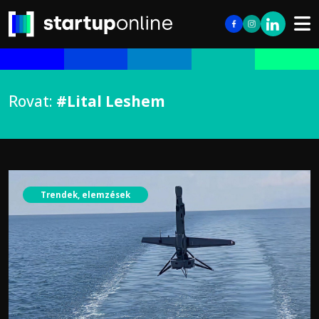
Rovat:
#Lital Leshem
Trendek, elemzések