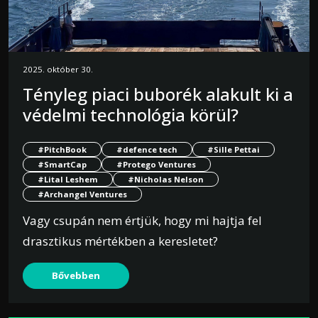
2025. október 30.
Tényleg piaci buborék alakult ki a
védelmi technológia körül?
#PitchBook
#defence tech
#Sille Pettai
#SmartCap
#Protego Ventures
#Lital Leshem
#Nicholas Nelson
#Archangel Ventures
Vagy csupán nem értjük, hogy mi hajtja fel
drasztikus mértékben a keresletet?
Bővebben