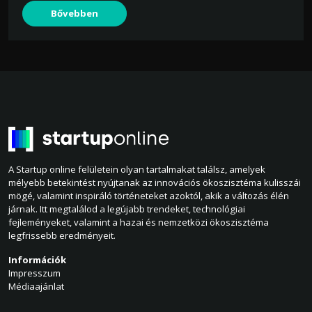
Bővebben
A Startup online felületein olyan tartalmakat találsz, amelyek
mélyebb betekintést nyújtanak az innovációs ökoszisztéma kulisszái
mögé, valamint inspiráló történeteket azoktól, akik a változás élén
járnak. Itt megtalálod a legújabb trendeket, technológiai
fejleményeket, valamint a hazai és nemzetközi ökoszisztéma
legfrissebb eredményeit.
Információk
Impresszum
Médiaajánlat