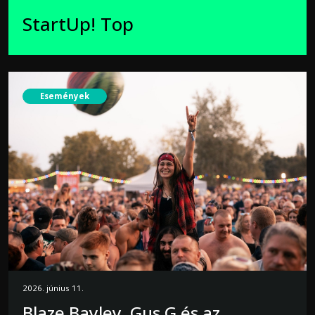
StartUp! Top
Események
2026. június 11.
Blaze Bayley, Gus G és az