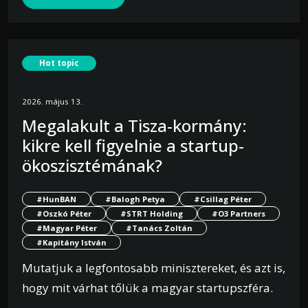
Hot topic
2026. május 13.
Megalakult a Tisza-kormány:
kikre kell figyelnie a startup-
ökoszisztémának?
#HunBAN
#Balogh Petya
#Csillag Péter
#Oszkó Péter
#STRT Holding
#O3 Partners
#Magyar Péter
#Tanács Zoltán
#Kapitány István
Mutatjuk a legfontosabb minisztereket, és azt is,
hogy mit várhat tőlük a magyar startupszféra.