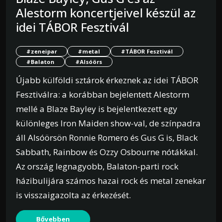
Alestorm koncertjeivel készül az
idei TÁBOR Fesztivál
#zeneipar
#metal
#TÁBOR Fesztivál
#Balaton
#Alsóörs
Újabb külföldi sztárok érkeznek az idei TÁBOR
Fesztiválra: a korábban bejelentett Alestorm
mellé a Blaze Bayley is bejelentkezett egy
különleges Iron Maiden show-val, de színpadra
áll Alsóörsön Ronnie Romero és Gus G is, Black
Sabbath, Rainbow és Ozzy Osbourne nótákkal.
Az ország legnagyobb, Balaton-parti rock
házibulijára számos hazai rock és metal zenekar
is visszaigazolta az érkezését.
Bővebben