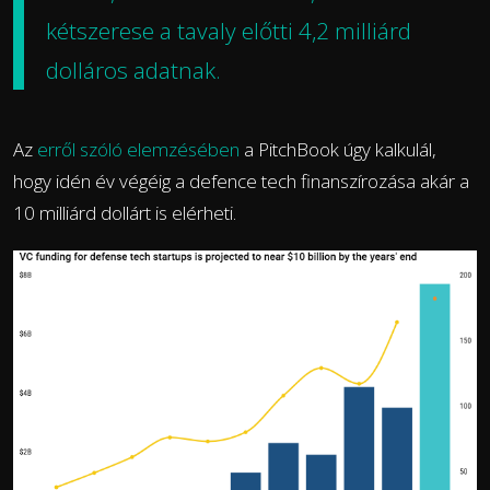
kétszerese a tavaly előtti 4,2 milliárd
dolláros adatnak.
Az
erről szóló elemzésében
a PitchBook úgy kalkulál,
hogy idén év végéig a defence tech finanszírozása akár a
10 milliárd dollárt is elérheti.