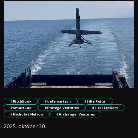
#PitchBook
#defence tech
#Sille Pettai
#SmartCap
#Protego Ventures
#Lital Leshem
#Nicholas Nelson
#Archangel Ventures
2025. október 30.