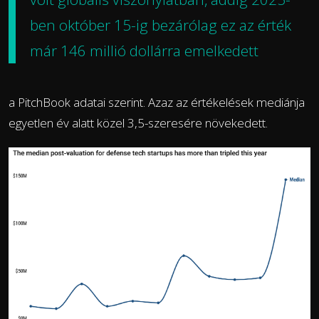
ben október 15-ig bezárólag ez az érték
már 146 millió dollárra emelkedett
a PitchBook adatai szerint. Azaz az értékelések mediánja
egyetlen év alatt közel 3,5-szeresére növekedett.