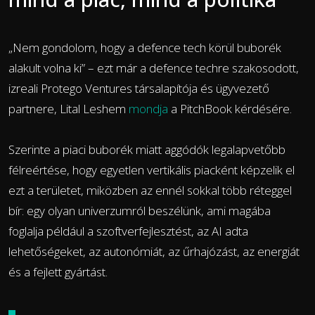
„Nem gondolom, hogy a defence tech körül buborék
alakult volna ki” – ezt már a defence techre szakosodott,
izreali Protego Ventures társalapítója és ügyvezető
partnere, Lital Leshem
mondja
a PitchBook kérdésére.
Szerinte a piaci buborék miatt aggódók legalapvetőbb
félreértése, hogy egyetlen vertikális piacként képzelik el
ezt a területet, miközben az ennél sokkal több réteggel
bír: egy olyan univerzumról beszélünk, ami magába
foglalja például a szoftverfejlesztést, az AI adta
lehetőségeket, az autonómiát, az űrhajózást, az energiát
és a fejlett gyártást.