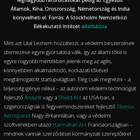
Államok, Kína, Oroszország, Németország és India
könyvelheti el. Forrás: A Stockholmi Nemzetközi
Békekutató Intézet
adatbázisa
Mint azt Lital Leshem hozzáteszi, a védelmi beszerzések
ütemezése egyre gyorsabbá válik, így az állami tőke is
egyre nagyobb mértékben jelenik meg az agilis,
könnyebben alkalmazkodó, kockázati tőkével
megtámogatott startupvilágban. Elég csak megnézni – a
teljesség igénye nélkül – az autonóm védelmi technológiát
fejlesztő
Andurilt
vagy a
Shield AI-t
az USA-ban, a
szigetországnak is fegyverrendszereket fejlesztő
Tiberius
Aerospacet
Nagy-Britanniában, vagy a védelmi
szoftverekben utazó
Harmattan AI-t
Franciaországban –
mindnek vannak szerződései kormányzati szereplőkkel.