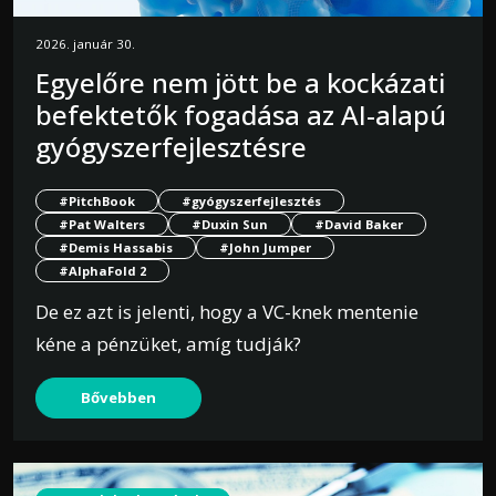
2026. január 30.
Egyelőre nem jött be a kockázati
befektetők fogadása az AI-alapú
gyógyszerfejlesztésre
#PitchBook
#gyógyszerfejlesztés
#Pat Walters
#Duxin Sun
#David Baker
#Demis Hassabis
#John Jumper
#AlphaFold 2
De ez azt is jelenti, hogy a VC-knek mentenie
kéne a pénzüket, amíg tudják?
Bővebben