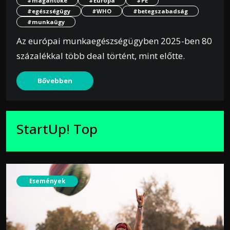
#magántőke
#Európa
#PE
#egészségügy
#WHO
#betegszabadság
#munkaügy
Az európai munkaegészségügyben 2025-ben 80
százalékkal több deal történt, mint előtte.
Bővebben
StartUp! Top
Események