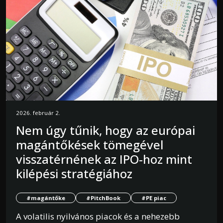
2026. február 2.
Nem úgy tűnik, hogy az európai
magántőkések tömegével
visszatérnének az IPO-hoz mint
kilépési stratégiához
#magántőke
#PitchBook
#PE piac
A volatilis nyilvános piacok és a nehezebb