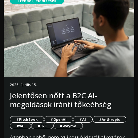
Trendek, elemzések
2026. április 15.
Jelentősen nőtt a B2C AI-
megoldások iránti tőkeéhség
#PitchBook
#OpenAI
#AI
#Anthropic
#xAI
#B2C
#Waymo
Azonban ebből nem az induló kis vállalkozások