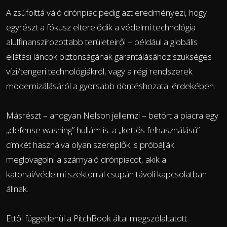
A zsúfolttá váló drónpiac pedig azt eredményezi, hogy
egyrészt a fókusz elterelődik a védelmi technológia
alulfinanszírozottabb területeiről – például a globális
ellátási láncok biztonságának garantálásához szükséges
vízi/tengeri technológiákról, vagy a régi rendszerek
modernizálásáról a gyorsabb döntéshozatal érdekében.
Másrészt – ahogyan Nelson jellemzi – betört a piacra egy
„defense washing” hullám is: a „kettős felhasználású”
címkét használva olyan szereplők is próbálják
meglovagolni a szárnyaló drónpiacot, akik a
katonai/védelmi szektorral csupán távoli kapcsolatban
állnak.
Ettől függetlenül a PitchBook által megszólaltatott