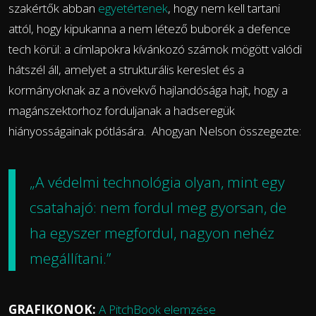
szakértők abban
egyetértenek
, hogy nem kell tartani
attól, hogy kipukanna a nem létező buborék a defence
tech körül: a címlapokra kívánkozó számok mögött valódi
hátszél áll, amelyet a strukturális kereslet és a
kormányoknak az a növekvő hajlandósága hajt, hogy a
magánszektorhoz forduljanak a hadseregük
hiányosságainak pótlására. Ahogyan Nelson összegezte:
„A védelmi technológia olyan, mint egy
csatahajó: nem fordul meg gyorsan, de
ha egyszer megfordul, nagyon nehéz
megállítani.”
GRAFIKONOK:
A PitchBook elemzése