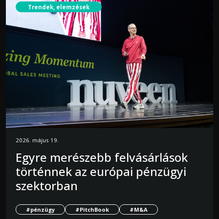
Trendek, elemzések
2026. május 19.
Egyre merészebb felvásárlások
történnek az európai pénzügyi
szektorban
#pénzügy
#PitchBook
#M&A