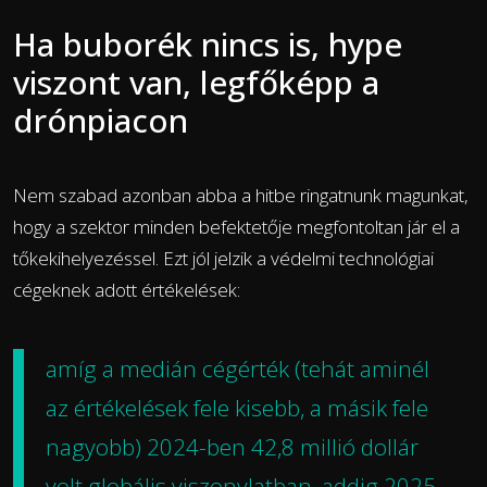
Ha buborék nincs is, hype
viszont van, legfőképp a
drónpiacon
Nem szabad azonban abba a hitbe ringatnunk magunkat,
hogy a szektor minden befektetője megfontoltan jár el a
tőkekihelyezéssel. Ezt jól jelzik a védelmi technológiai
cégeknek adott értékelések:
amíg a medián cégérték (tehát aminél
az értékelések fele kisebb, a másik fele
nagyobb) 2024-ben 42,8 millió dollár
volt globális viszonylatban, addig 2025-