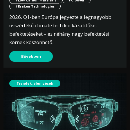
#Low Carbon Materials
#Cloover
#Kraken Technologies
2026. Q1-ben Európa jegyezte a legnagyobb
összértékű climate tech kockázatitőke-
befektetéseket – ez néhány nagy befektetési
körnek köszönhető.
Bővebben
Trendek, elemzések