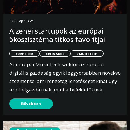
2026. április 24.
A zenei startupok az európai
ökoszisztéma titkos favoritjai
#zeneipar
#Kiss Ákos
#MusicTech
Az európai MusicTech szektor az európai
digitális gazdaság egyik leggyorsabban növekvő
szegmense, ami rengeteg lehetőséget kínál úgy
az ötletgazdáknak, mint a befektetőknek.
Bővebben