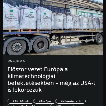
2026. július 6.
Először vezet Európa a
klímatechnológiai
befektetésekben – még az USA-t
is lekörözzük
#PitchBook
#Európa
#climate tech