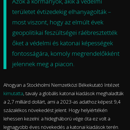
Azok a kormányok, akik a védelmi
területet évtizedekig elhanyagolták –
most viszont, hogy az elmúlt évek
geopolitikai feszültségei ráébresztették
őket a védelmi és katonai képességek
fontosságára, komoly megrendelőkként
jelennek meg a piacon.
Ahogyan a Stockholmi Nemzetközi Békekutató Intézet
kimutatta
, tavaly a globális katonai kiadások meghaladták
a 2,7 milliárd dollárt, ami a 2023-as adathoz képest 9,4
százalékos növekedést jelent. Hogy helyiértékén
lehessen kezelni: a hidegháború vége óta ez volt a
legnagyobb éves növekedés a katonai kiadások terén.