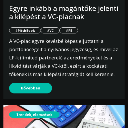
Egyre inkább a magántőke jelenti
a kilépést a VC-piacnak
#PitchBook
#VC
#PE
A VC-piac egyre kevésbé képes eljuttatni a
portfóliócégeit a nyilvános jegyzésig, és mivel az
LP-k (limited partnerek) az eredményeket és a
likviditást várják a VC-ktől, ezért a kockázati
tőkének is más kilépési stratégiát kell keresnie.
Bővebben
Trendek, elemzések