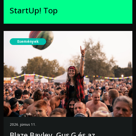
StartUp! Top
Események
2026. június 11.
Blaze Bayley, Gus G és az