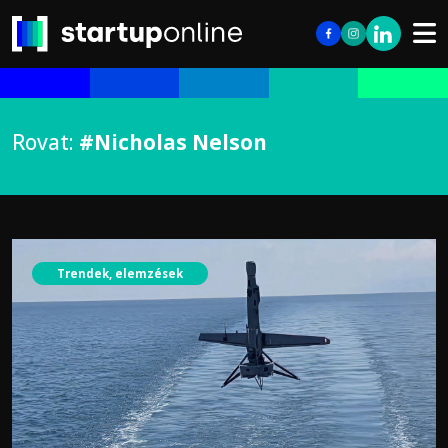
Rovat:
#Nicholas Nelson
Trendek, elemzések