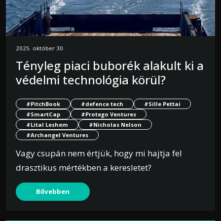
2025. október 30.
Tényleg piaci buborék alakult ki a
védelmi technológia körül?
#PitchBook
#defence tech
#Sille Pettai
#SmartCap
#Protego Ventures
#Lital Leshem
#Nicholas Nelson
#Archangel Ventures
Vagy csupán nem értjük, hogy mi hajtja fel
drasztikus mértékben a keresletet?
Bővebben