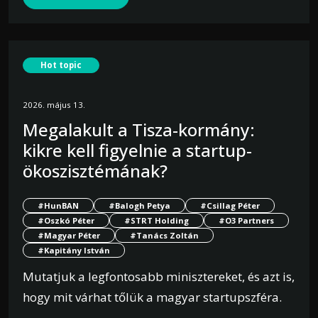
Hot topic
2026. május 13.
Megalakult a Tisza-kormány:
kikre kell figyelnie a startup-
ökoszisztémának?
#HunBAN
#Balogh Petya
#Csillag Péter
#Oszkó Péter
#STRT Holding
#O3 Partners
#Magyar Péter
#Tanács Zoltán
#Kapitány István
Mutatjuk a legfontosabb minisztereket, és azt is,
hogy mit várhat tőlük a magyar startupszféra.