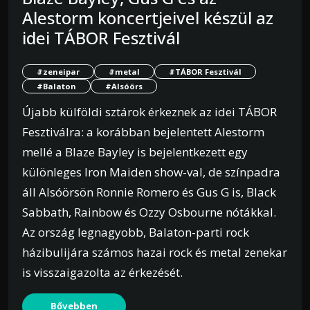
Alestorm koncertjeivel készül az
idei TÁBOR Fesztivál
#zeneipar
#metal
#TÁBOR Fesztivál
#Balaton
#Alsóörs
Újabb külföldi sztárok érkeznek az idei TÁBOR
Fesztiválra: a korábban bejelentett Alestorm
mellé a Blaze Bayley is bejelentkezett egy
különleges Iron Maiden show-val, de színpadra
áll Alsóörsön Ronnie Romero és Gus G is, Black
Sabbath, Rainbow és Ozzy Osbourne nótákkal.
Az ország legnagyobb, Balaton-parti rock
házibulijára számos hazai rock és metal zenekar
is visszaigazolta az érkezését.
Bővebben