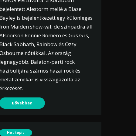
TÁBOR Fesztiválra: a korábban
bejelentett Alestorm mellé a Blaze
Bayley is bejelentkezett egy különleges
Iron Maiden show-val, de színpadra áll
Alsóörsön Ronnie Romero és Gus G is,
Black Sabbath, Rainbow és Ozzy
Osbourne nótákkal. Az ország
legnagyobb, Balaton-parti rock
házibulijára számos hazai rock és
metal zenekar is visszaigazolta az
érkezését.
Bővebben
Hot topic