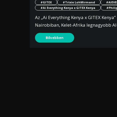
#GITEX
#Trixie LohMirmand
#AIEV
#Ai Everything Kenya x GITEX Kenya
#Phili
Az „Ai Everything Kenya x GITEX Kenya” 
Nairobiban, Kelet-Afrika legnagyobb AI
Bővebben