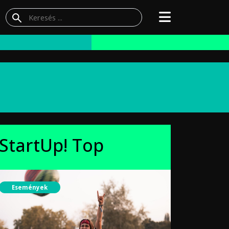
StartUp! Top
Események