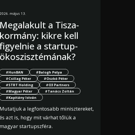
2026. május 13.
Megalakult a Tisza-
kormány: kikre kell
figyelnie a startup-
ökoszisztémának?
#HunBAN
#Balogh Petya
#Csillag Péter
#Oszkó Péter
#STRT Holding
#O3 Partners
#Magyar Péter
#Tanács Zoltán
#Kapitány István
Mutatjuk a legfontosabb minisztereket,
és azt is, hogy mit várhat tőlük a
magyar startupszféra.