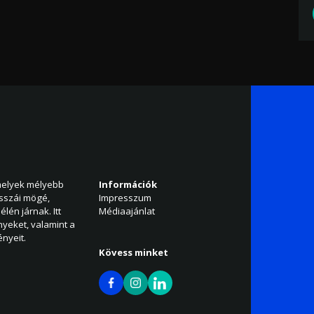
amelyek mélyebb
Információk
isszái mögé,
Impresszum
élén járnak. Itt
Médiaajánlat
nyeket, valamint a
nyeit.
Kövess minket