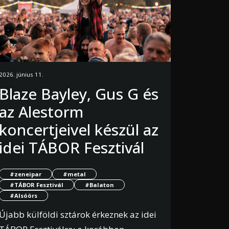
2026. június 11.
Blaze Bayley, Gus G és
az Alestorm
koncertjeivel készül az
idei TÁBOR Fesztivál
#zeneipar
#metal
#TÁBOR Fesztivál
#Balaton
#Alsóörs
Újabb külföldi sztárok érkeznek az idei