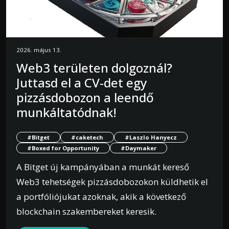
2026. május 13.
Web3 területen dolgoznál?
Juttasd el a CV-det egy
pizzásdobozon a leendő
munkáltatódnak!
#Bitget
#caketech
#Laszlo Hanyecz
#Boxed for Opportunity
#Daymaker
A Bitget új kampányában a munkát kereső
Web3 tehetségek pizzásdobozokon küldhetik el
a portfóliójukat azoknak, akik a következő
blockchain szakembereket keresik.