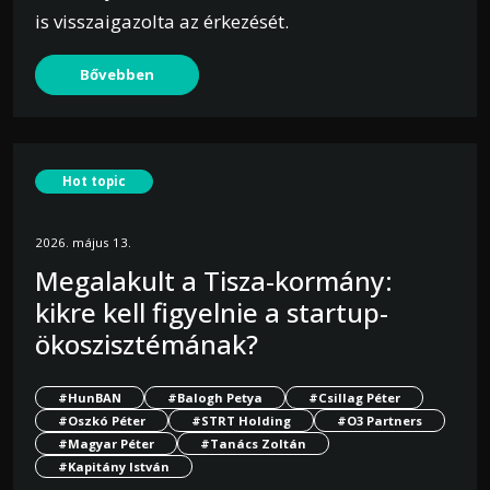
is visszaigazolta az érkezését.
Bővebben
Hot topic
2026. május 13.
Megalakult a Tisza-kormány:
kikre kell figyelnie a startup-
ökoszisztémának?
#HunBAN
#Balogh Petya
#Csillag Péter
#Oszkó Péter
#STRT Holding
#O3 Partners
#Magyar Péter
#Tanács Zoltán
#Kapitány István