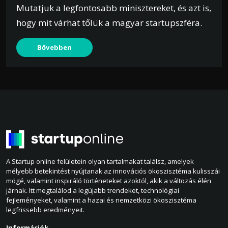
Mutatjuk a legfontosabb minisztereket, és azt is,
hogy mit várhat tőlük a magyar startupszféra.
Bővebben
A Startup online felületein olyan tartalmakat találsz, amelyek
mélyebb betekintést nyújtanak az innovációs ökoszisztéma kulisszái
mögé, valamint inspiráló történeteket azoktól, akik a változás élén
járnak. Itt megtalálod a legújabb trendeket, technológiai
fejleményeket, valamint a hazai és nemzetközi ökoszisztéma
legfrissebb eredményeit.
Információk