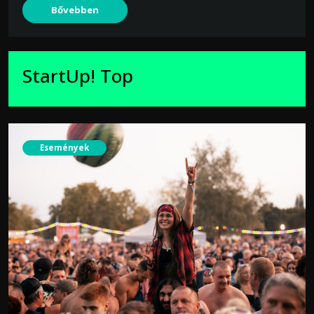
Bővebben
StartUp! Top
Események