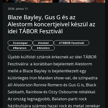
2026. június 11.
Blaze Bayley, Gus G és az
Alestorm koncertjeivel készül az
idei TÁBOR Fesztivál
#zeneipar
#metal
#TÁBOR Fesztivál
#Balaton
#Alsóörs
Újabb külföldi sztárok érkeznek az idei TÁBOR
Fesztiválra: a korábban bejelentett Alestorm
mellé a Blaze Bayley is bejelentkezett egy
különleges Iron Maiden show-val, de színpadra
áll Alsóörsön Ronnie Romero és Gus G is, Black
Sabbath, Rainbow és Ozzy Osbourne nótákkal.
Az ország legnagyobb, Balaton-parti rock
házibulijára számos hazai rock és metal zenekar