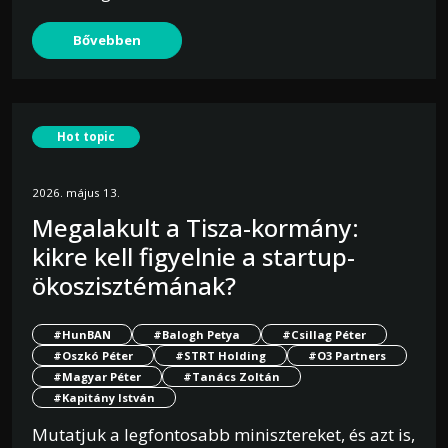
Bővebben
Hot topic
2026. május 13.
Megalakult a Tisza-kormány:
kikre kell figyelnie a startup-
ökoszisztémának?
#HunBAN
#Balogh Petya
#Csillag Péter
#Oszkó Péter
#STRT Holding
#O3 Partners
#Magyar Péter
#Tanács Zoltán
#Kapitány István
Mutatjuk a legfontosabb minisztereket, és azt is,