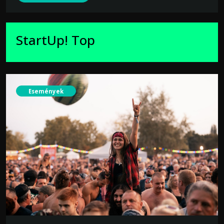
StartUp! Top
Események