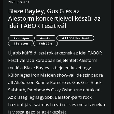
2026. június 11.
Blaze Bayley, Gus G és az
Alestorm koncertjeivel készül az
idei TÁBOR Fesztivál
#zeneipar
#metal
#TÁBOR Fesztivál
#Balaton
#Alsóörs
Újabb külföldi sztárok érkeznek az idei TÁBOR
Fesztiválra: a korábban bejelentett Alestorm
mellé a Blaze Bayley is bejelentkezett egy
különleges Iron Maiden show-val, de színpadra
áll Alsóörsön Ronnie Romero és Gus G is, Black
Sabbath, Rainbow és Ozzy Osbourne nótákkal.
Az ország legnagyobb, Balaton-parti rock
házibulijára számos hazai rock és metal zenekar
is visszaigazolta az érkezését.