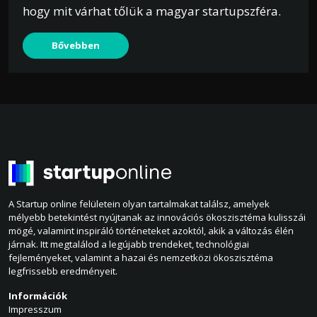
hogy mit várhat tőlük a magyar startupszféra.
Bővebben
A Startup online felületein olyan tartalmakat találsz, amelyek
mélyebb betekintést nyújtanak az innovációs ökoszisztéma kulisszái
mögé, valamint inspiráló történeteket azoktól, akik a változás élén
járnak. Itt megtalálod a legújabb trendeket, technológiai
fejleményeket, valamint a hazai és nemzetközi ökoszisztéma
legfrissebb eredményeit.
Információk
Impresszum