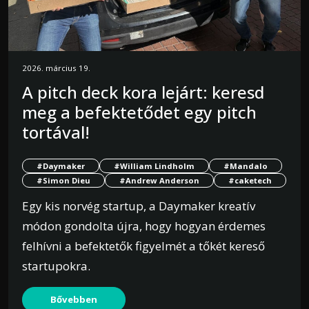
2026. március 19.
A pitch deck kora lejárt: keresd
meg a befektetődet egy pitch
tortával!
#Daymaker
#William Lindholm
#Mandalo
#Simon Dieu
#Andrew Anderson
#caketech
Egy kis norvég startup, a Daymaker kreatív
módon gondolta újra, hogy hogyan érdemes
felhívni a befektetők figyelmét a tőkét kereső
startupokra.
Bővebben