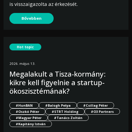
is visszaigazolta az érkezését.
Bővebben
Hot topic
2026. május 13.
Megalakult a Tisza-kormány:
kikre kell figyelnie a startup-
ökoszisztémának?
#HunBAN
#Balogh Petya
#Csillag Péter
#Oszkó Péter
#STRT Holding
#O3 Partners
#Magyar Péter
#Tanács Zoltán
#Kapitány István