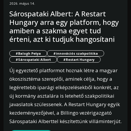
2026. május 14.
Sárospataki Albert: A Restart
Hungary arra egy platform, hogy
amiben a szakma egyet tud
érteni, azt ki tudjuk hangosítani
#Balogh Petya
#innovációs szakpolitika
#Sárospataki Albert
#Restart Hungary
Új egyeztető platformot hoznak létre a magyar
ökoszisztéma szereplői, aminek célja, hogy a
legérettebb iparági elképzelésekből konkrét, az
új kormány asztalára is letehető szakpolitikai
javaslatok szülessenek. A Restart Hungary egyik
kezdeményezőjével, a Billingo vezérigazgató
Sárospataki Alberttel készítettünk villáminterjút.