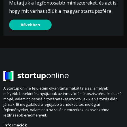
Mutatjuk a legfontosabb minisztereket, és azt is,
hogy mit várhat tőlük a magyar startupszféra.
Bővebben
A Startup online felületein olyan tartalmakat találsz, amelyek
mélyebb betekintést nyújtanak az innovációs ökoszisztéma kulisszái
mögé, valamint inspiráló történeteket azoktól, akik a változás élén
járnak. Itt megtalálod a legújabb trendeket, technológiai
fejleményeket, valamint a hazai és nemzetközi ökoszisztéma
legfrissebb eredményeit.
Információk