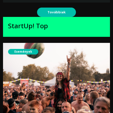
Továbbiak
StartUp! Top
Események