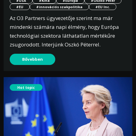
#USA
#Kína
#Európa
#Oszkó Péter
#EU
#innovációs szakpolitika
#EU Inc.
Az O3 Partners ügyvezetője szerint ma már
mindenki számára napi élmény, hogy Európa
technológiai szektora láthatatlan mértékűre
zsugorodott. Interjúnk Oszkó Péterrel.
Bővebben
Hot topic