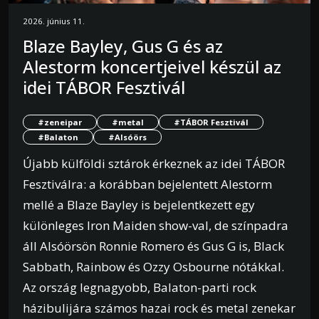
2026. június 11.
Blaze Bayley, Gus G és az
Alestorm koncertjeivel készül az
idei TÁBOR Fesztivál
#zeneipar
#metal
#TÁBOR Fesztivál
#Balaton
#Alsóörs
Újabb külföldi sztárok érkeznek az idei TÁBOR
Fesztiválra: a korábban bejelentett Alestorm
mellé a Blaze Bayley is bejelentkezett egy
különleges Iron Maiden show-val, de színpadra
áll Alsóörsön Ronnie Romero és Gus G is, Black
Sabbath, Rainbow és Ozzy Osbourne nótákkal.
Az ország legnagyobb, Balaton-parti rock
házibulijára számos hazai rock és metal zenekar