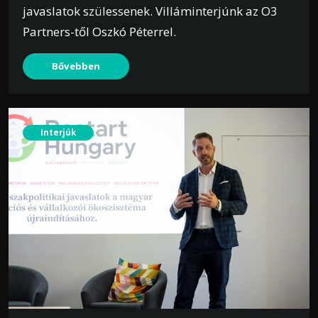
javaslatok szülessenek. Villáminterjúnk az O3
Partners-től Oszkó Péterrel.
Bővebben
Interjúk