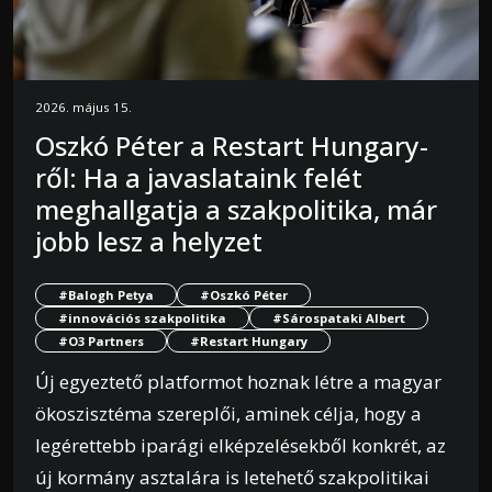
2026. május 15.
Oszkó Péter a Restart Hungary-
ről: Ha a javaslataink felét
meghallgatja a szakpolitika, már
jobb lesz a helyzet
#Balogh Petya
#Oszkó Péter
#innovációs szakpolitika
#Sárospataki Albert
#O3 Partners
#Restart Hungary
Új egyeztető platformot hoznak létre a magyar
ökoszisztéma szereplői, aminek célja, hogy a
legérettebb iparági elképzelésekből konkrét, az
új kormány asztalára is letehető szakpolitikai