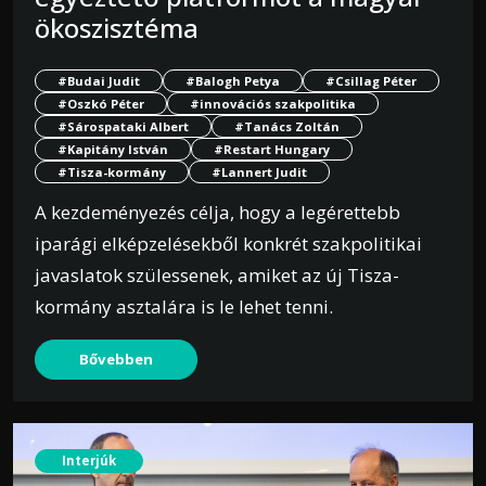
ökoszisztéma
#Budai Judit
#Balogh Petya
#Csillag Péter
#Oszkó Péter
#innovációs szakpolitika
#Sárospataki Albert
#Tanács Zoltán
#Kapitány István
#Restart Hungary
#Tisza-kormány
#Lannert Judit
A kezdeményezés célja, hogy a legérettebb
iparági elképzelésekből konkrét szakpolitikai
javaslatok szülessenek, amiket az új Tisza-
kormány asztalára is le lehet tenni.
Bővebben
Interjúk