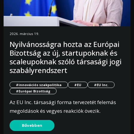
2026. március 19.
Nyilvánosságra hozta az Európai
Bizottság az új, startupoknak és
scaleupoknak szóló társasági jogi
szabályrendszert
#innovációs szakpolitika
#EU
#EU Inc.
#Európai Bizottság
Az EU Inc. társasági forma tervezetét felemás
megoldások és vegyes reakciók övezik.
Bővebben