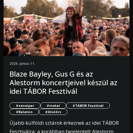
2026. június 11.
Blaze Bayley, Gus G és az
Alestorm koncertjeivel készül az
idei TÁBOR Fesztivál
#zeneipar
#metal
#TÁBOR Fesztivál
#Balaton
#Alsóörs
Újabb külföldi sztárok érkeznek az idei TÁBOR
Fesztiválra: a korábban bejelentett Alestorm