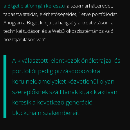
a Bitget platformján keresztül
a szakmai hátteredet,
tapasztalataidat, elérhetőségeidet, illetve portfóliódat.
Ahogyan a Bitget kifejti: „a hangsúly a kreativitáson, a
technikai tudáson és a Web3 ökoszisztémához való
hozzájáruláson van”.
A kiválasztott jelentkezők önéletrajzai és
portfóliói pedig pizzásdobozokra
kerülnek, amelyeket közvetlenül olyan
szereplőknek szállítanak ki, akik aktívan
keresik a következő generáció
blockchain szakembereit: