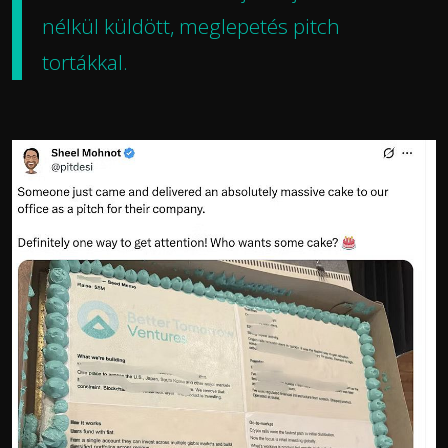
nélkül küldött, meglepetés pitch
tortákkal.