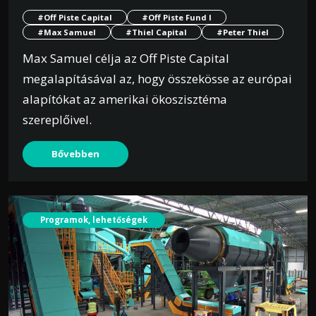
#Off Piste Capital
#Off Piste Fund I
#Max Samuel
#Thiel Capital
#Peter Thiel
Max Samuel célja az Off Piste Capital
megalapításával az, hogy összekösse az európai
alapítókat az amerikai ökoszisztéma
szereplőivel.
Bővebben
Programok, lehetőségek