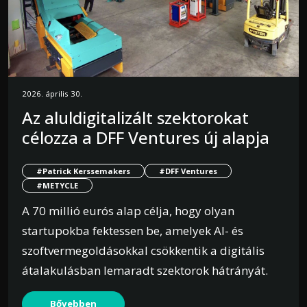
2026. április 30.
Az aluldigitalizált szektorokat
célozza a DFF Ventures új alapja
#Patrick Kerssemakers
#DFF Ventures
#METYCLE
A 70 millió eurós alap célja, hogy olyan
startupokba fektessen be, amelyek AI- és
szoftvermegoldásokkal csökkentik a digitális
átalakulásban lemaradt szektorok hátrányát.
Bővebben