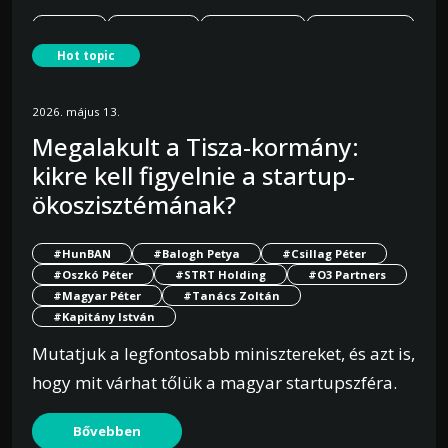
#USA
#Európa
#Newfund
#braintech
Hot topic
A HEKA alappal a Newfund célja, hogy hidat
építsen az európai tudomány és az amerikai
2026. május 13.
piac között, segítve az európai alapítókat az
Megalakult a Tisza-kormány:
Egyesült Államokba történő terjeszkedésben.
kikre kell figyelnie a startup-
ökoszisztémának?
Bővebben
#HunBAN
#Balogh Petya
#Csillag Péter
#Oszkó Péter
#STRT Holding
#O3 Partners
Programok, lehetőségek
#Magyar Péter
#Tanács Zoltán
#Kapitány István
Mutatjuk a legfontosabb minisztereket, és azt is,
hogy mit várhat tőlük a magyar startupszféra.
Bővebben