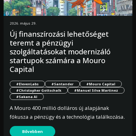
2026. május 29.
Új finanszírozási lehetőséget
teremt a pénzügyi
szolgáltatásokat modernizáló
startupok számára a Mouro
Capital
#ElevenLabs
#Santander
#Mouro Capital
#Christopher Gottschalk
#Manuel Silva Martinez
#Sakana AI
A Mouro 400 millió dolláros új alapjának
fókusza a pénzügy és a technológia találkozása.
Bővebben