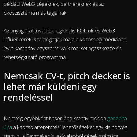
például Web3 cégeknek, partnereknek és az
ökoszisztéma más tagjainak.
Az anyagokat továbbá regionális KOL-ok és Web3
influencerek is támogatják majd a közösségi médiában,
így a kampány egyszerre válik marketingeszközzé és
tehetségkutató programmá.
Nemcsak CV-t, pitch decket is
lehet már küldeni egy
rendeléssel
Nemrég egyébként hasonlóan kreatív módon
gondolta
újra
a kapcsolatteremtési lehetőségeket egy kis norvég
startup, a Daymaker is, akik alapból cégek számára