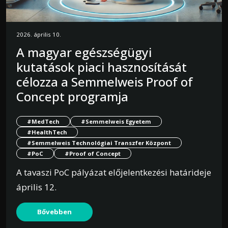
2026. április 10.
A magyar egészségügyi
kutatások piaci hasznosítását
célozza a Semmelweis Proof of
Concept programja
#MedTech
#Semmelweis Egyetem
#HealthTech
#Semmelweis Technológiai Transzfer Központ
#PoC
#Proof of Concept
A tavaszi PoC pályázat előjelentkezési határideje
április 12.
Bővebben