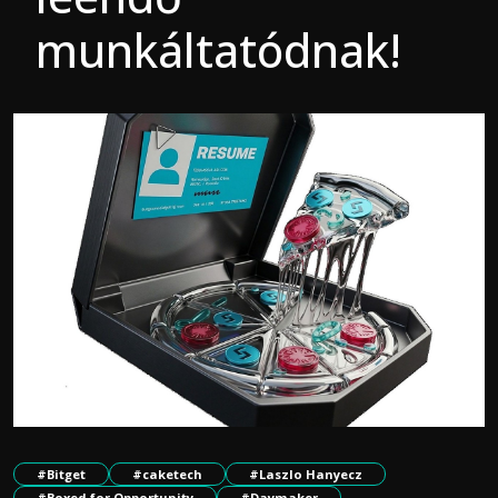
munkáltatódnak!
#Bitget
#caketech
#Laszlo Hanyecz
#Boxed for Opportunity
#Daymaker