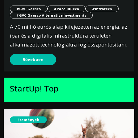
#GVC Gaesco
#Paco Illueca
#infratech
#GVC Gaesco Alternative Investments
A 70 millió eurós alap kifejezetten az energia, az
ipar és a digitális infrastruktúra területén
alkalmazott technológiákra fog összpontosítani.
Bővebben
StartUp! Top
Események