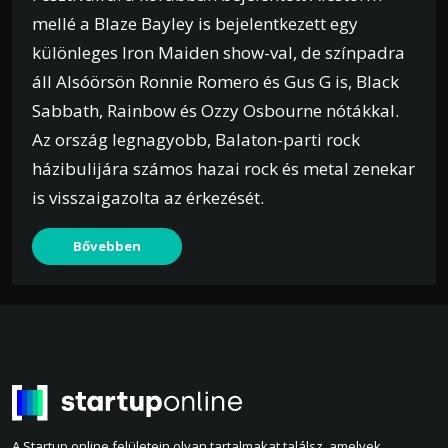
mellé a Blaze Bayley is bejelentkezett egy
különleges Iron Maiden show-val, de színpadra
áll Alsóörsön Ronnie Romero és Gus G is, Black
Sabbath, Rainbow és Ozzy Osbourne nótákkal.
Az ország legnagyobb, Balaton-parti rock
házibulijára számos hazai rock és metal zenekar
is visszaigazolta az érkezését.
Bővebben
A Startup online felületein olyan tartalmakat találsz, amelyek