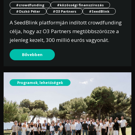
#crowdfunding
#közösségi finanszírozás
#Oszkó Péter
#O3 Partners
#SeedBlink
A SeedBlink platformján indított crowdfunding
célja, hogy az O3 Partners megtöbbszörözze a
jelenleg kezelt, 300 millió eurós vagyonát.
Bővebben
Programok, lehetőségek