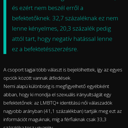
és ezért nem beszél erről a
befektetőknek. 32,7 százaléknak ez nem
lenne kényelmes, 20,3 százalék pedig
attól tart, hogy negatív hatással lenne
ez a befektetésszerzésre.
A csoport tagjai több választ is bejelölhettek, így az egyes
opciók között vannak átfedések.
Nemi alapú különbség is megfigyelhető egyébként
abban, hogy ki mondja el szexuális irányultságát egy
befektetőnek: az LMBTQ+ identitású női válaszadók
nagyobb arányban (41,1 százalékban) tartják meg ezt az
információt maguknak, míg a férfiaknak csak 33,3
százaléka tesz ugyanígy.