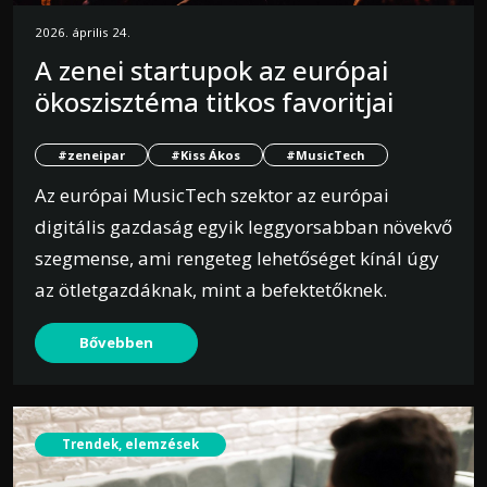
2026. április 24.
A zenei startupok az európai
ökoszisztéma titkos favoritjai
#zeneipar
#Kiss Ákos
#MusicTech
Az európai MusicTech szektor az európai
digitális gazdaság egyik leggyorsabban növekvő
szegmense, ami rengeteg lehetőséget kínál úgy
az ötletgazdáknak, mint a befektetőknek.
Bővebben
Trendek, elemzések