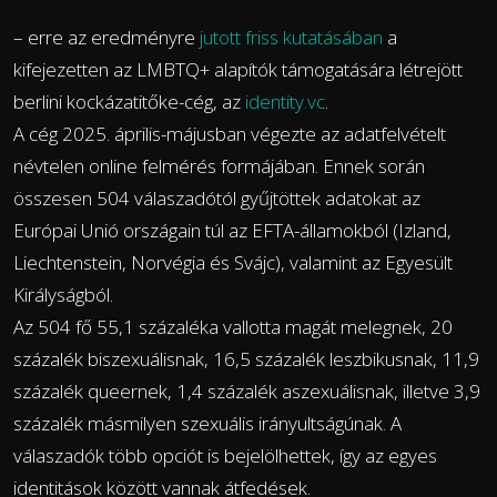
– erre az eredményre
jutott friss kutatásában
a
kifejezetten az LMBTQ+ alapítók támogatására létrejött
berlini kockázatitőke-cég, az
identity.vc
.
A cég 2025. április-májusban végezte az adatfelvételt
névtelen online felmérés formájában. Ennek során
összesen 504 válaszadótól gyűjtöttek adatokat az
Európai Unió országain túl az EFTA-államokból (Izland,
Liechtenstein, Norvégia és Svájc), valamint az Egyesült
Királyságból.
Az 504 fő 55,1 százaléka vallotta magát melegnek, 20
százalék biszexuálisnak, 16,5 százalék leszbikusnak, 11,9
százalék queernek, 1,4 százalék aszexuálisnak, illetve 3,9
százalék másmilyen szexuális irányultságúnak. A
válaszadók több opciót is bejelölhettek, így az egyes
identitások között vannak átfedések.