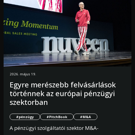
2026. május 19.
Egyre merészebb felvásárlások
történnek az európai pénzügyi
szektorban
#pénzügy
#PitchBook
#M&A
A pénzügyi szolgáltatói szektor M&A-