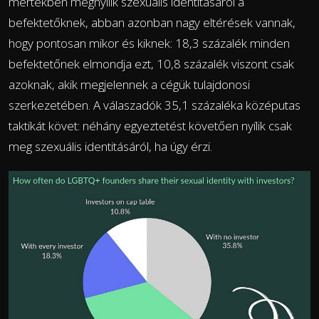
mértékben megnyílik szexuális identitásáról a
befektetőknek, abban azonban nagy eltérések vannak,
hogy pontosan mikor és kiknek: 18,3 százalék minden
befektetőnek elmondja ezt, 10,8 százalék viszont csak
azoknak, akik megjelennek a cégük tulajdonosi
szerkezetében. A válaszadók 35,1 százaléka középutas
taktikát követ: néhány egyeztetést követően nyílik csak
meg szexuális identitásáról, ha úgy érzi.