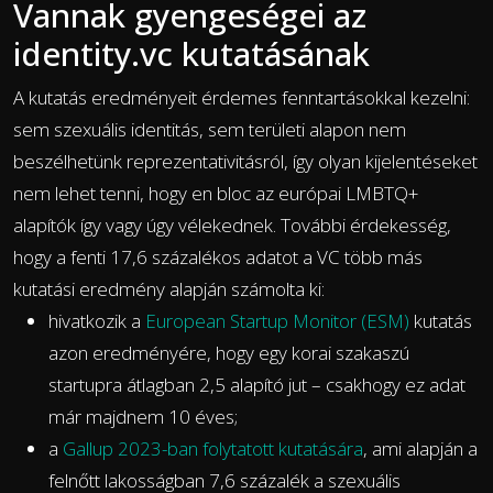
Vannak gyengeségei az
identity.vc kutatásának
A kutatás eredményeit érdemes fenntartásokkal kezelni:
sem szexuális identitás, sem területi alapon nem
beszélhetünk reprezentativitásról, így olyan kijelentéseket
nem lehet tenni, hogy en bloc az európai LMBTQ+
alapítók így vagy úgy vélekednek. További érdekesség,
hogy a fenti 17,6 százalékos adatot a VC több más
kutatási eredmény alapján számolta ki:
hivatkozik a
European Startup Monitor (ESM)
kutatás
azon eredményére, hogy egy korai szakaszú
startupra átlagban 2,5 alapító jut – csakhogy ez adat
már majdnem 10 éves;
a
Gallup 2023-ban folytatott kutatására
, ami alapján a
felnőtt lakosságban 7,6 százalék a szexuális