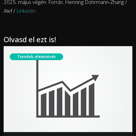
2025. május végén. Forrás: Henning Dohrmann-Zhang /
Alef /
LinkedIn
Olvasd el ezt is!
Trendek, elemzések