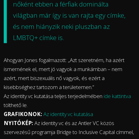
nőként ebben a férfiak dominálta
világban már így is van rajta egy címke,
és nem hiányzik neki pluszban az
LMBTQ+ címke is.
Ahogyan Jones fogalmazott: „Azt szeretném, ha azért
ismernének el, mert jó vagyok a munkámban – nem
azért, mert biszexuális nő vagyok, és ezért a
kisebbséghez tartozom a területemen.”
Az identity.vc kutatása teljes terjedelmében
ide kattintva
tölthető le.
GRAFIKONOK:
Az identity.vc kutatása
NYITÓKÉP:
Az identity.vc és az Antler VC közös
szervezésű programja Bridge to Inclusive Capital címmel,