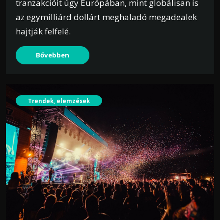
tranzakcióit úgy Európában, mint globálisan is
az egymilliárd dollárt meghaladó megadealek
hajtják felfelé.
Bővebben
Trendek, elemzések