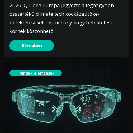
2026. Q1-ben Európa jegyezte a legnagyobb
összértékű climate tech kockázatitőke-
befektetéseket – ez néhány nagy befektetési
körnek köszönhető.
Bővebben
Trendek, elemzések