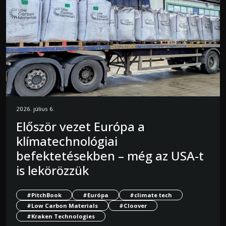
2026. július 6.
Először vezet Európa a
klímatechnológiai
befektetésekben – még az USA-t
is lekörözzük
#PitchBook
#Európa
#climate tech
#Low Carbon Materials
#Cloover
#Kraken Technologies