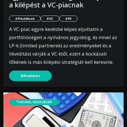
a kilépést a VC-piacnak
#PitchBook
#VC
#PE
A VC-piac egyre kevésbé képes eljuttatni a
portfóliócégeit a nyilvános jegyzésig, és mivel az
LP-k (limited partnerek) az eredményeket és a
likviditást várják a VC-ktől, ezért a kockázati
tőkének is más kilépési stratégiát kell keresnie.
Bővebben
Trendek, elemzések