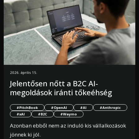
2026. április 15.
Jelentősen nőtt a B2C AI-
megoldások iránti tőkeéhség
#PitchBook
#OpenAI
#AI
#Anthropic
#xAI
#B2C
#Waymo
Azonban ebből nem az induló kis vállalkozások
jönnek ki jól.