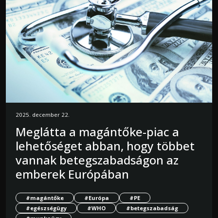
2025. december 22.
Meglátta a magántőke-piac a
lehetőséget abban, hogy többet
vannak betegszabadságon az
emberek Európában
#magántőke
#Európa
#PE
#egészségügy
#WHO
#betegszabadság