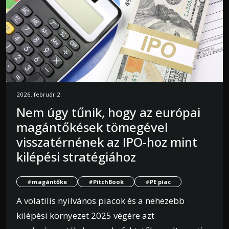
2026. február 2.
Nem úgy tűnik, hogy az európai
magántőkések tömegével
visszatérnének az IPO-hoz mint
kilépési stratégiához
#magántőke
#PitchBook
#PE piac
A volatilis nyilvános piacok és a nehezebb
kilépési környezet 2025 végére azt