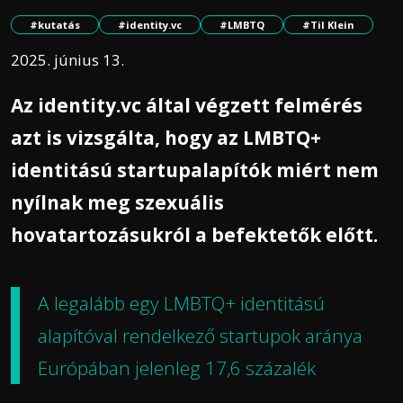
#kutatás
#identity.vc
#LMBTQ
#Til Klein
2025. június 13.
Az identity.vc által végzett felmérés
azt is vizsgálta, hogy az LMBTQ+
identitású startupalapítók miért nem
nyílnak meg szexuális
hovatartozásukról a befektetők előtt.
A legalább egy LMBTQ+ identitású
alapítóval rendelkező startupok aránya
Európában jelenleg 17,6 százalék