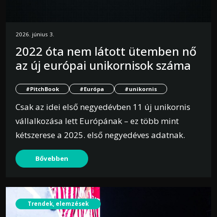
2026. június 3.
2022 óta nem látott ütemben nő
az új európai unikornisok száma
#PitchBook
#Európa
#unikornis
Csak az idei első negyedévben 11 új unikornis
vállalkozása lett Európának – ez több mint
kétszerese a 2025. első negyedéves adatnak.
Bővebben
Trendek, elemzések