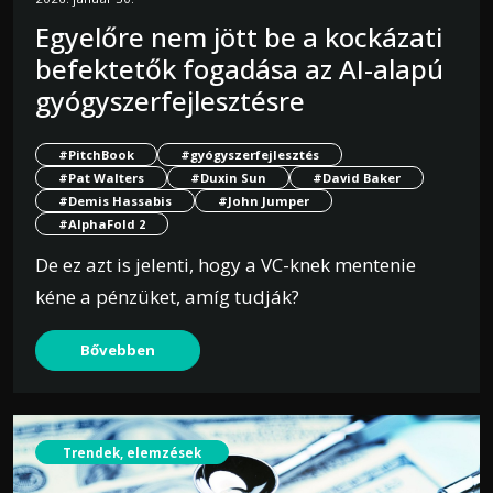
Egyelőre nem jött be a kockázati
befektetők fogadása az AI-alapú
gyógyszerfejlesztésre
#PitchBook
#gyógyszerfejlesztés
#Pat Walters
#Duxin Sun
#David Baker
#Demis Hassabis
#John Jumper
#AlphaFold 2
De ez azt is jelenti, hogy a VC-knek mentenie
kéne a pénzüket, amíg tudják?
Bővebben
Trendek, elemzések