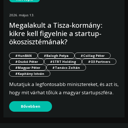
2026. május 13.
Megalakult a Tisza-kormány:
kikre kell figyelnie a startup-
ökoszisztémának?
#HunBAN
#Balogh Petya
#Csillag Péter
#Oszkó Péter
#STRT Holding
#O3 Partners
#Magyar Péter
#Tanács Zoltán
#Kapitány István
Mutatjuk a legfontosabb minisztereket, és azt is,
hogy mit várhat tőlük a magyar startupszféra.
Bővebben