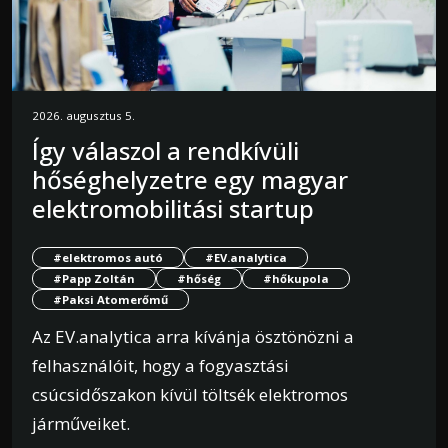
2026. augusztus 5.
Így válaszol a rendkívüli
hőséghelyzetre egy magyar
elektromobilitási startup
#elektromos autó
#EV.analytica
#Papp Zoltán
#hőség
#hőkupola
#Paksi Atomerőmű
Az EV.analytica arra kívánja ösztönözni a
felhasználóit, hogy a fogyasztási
csúcsidőszakon kívül töltsék elektromos
járműveiket.