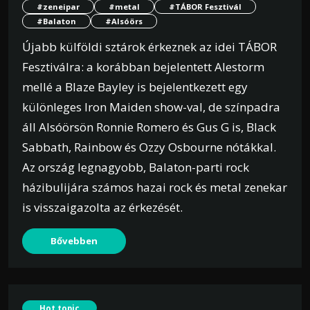
#zeneipar
#metal
#TÁBOR Fesztivál
#Balaton
#Alsóörs
Újabb külföldi sztárok érkeznek az idei TÁBOR
Fesztiválra: a korábban bejelentett Alestorm
mellé a Blaze Bayley is bejelentkezett egy
különleges Iron Maiden show-val, de színpadra
áll Alsóörsön Ronnie Romero és Gus G is, Black
Sabbath, Rainbow és Ozzy Osbourne nótákkal.
Az ország legnagyobb, Balaton-parti rock
házibulijára számos hazai rock és metal zenekar
is visszaigazolta az érkezését.
Bővebben
Hot topic