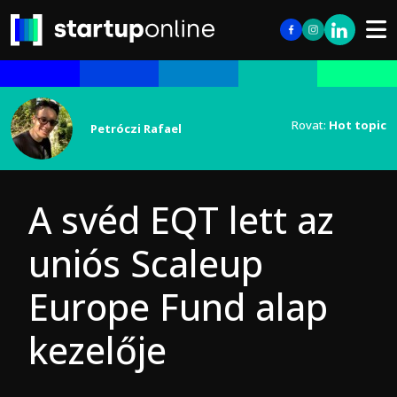
Rovat:
Hot topic
Petróczi Rafael
A svéd EQT lett az
uniós Scaleup
Europe Fund alap
kezelője