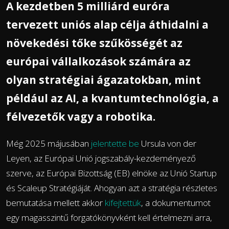
A kezdetben 5 milliárd euróra
tervezett uniós alap célja áthidalni a
növekedési tőke szűkösségét az
európai vállalkozások számára az
olyan stratégiai ágazatokban, mint
például az AI, a kvantumtechnológia, a
félvezetők vagy a robotika.
Még 2025 májusában
jelentette be
Ursula von der
Leyen, az Európai Unió jogszabály-kezdeményező
szerve, az Európai Bizottság (EB) elnöke az Unió Startup
és Scaleup Stratégiáját. Ahogyan azt a stratégia részletes
bemutatása mellett akkor
kifejtettük
, a dokumentumot
egy magasszintű forgatókönyvként kell értelmezni arra,