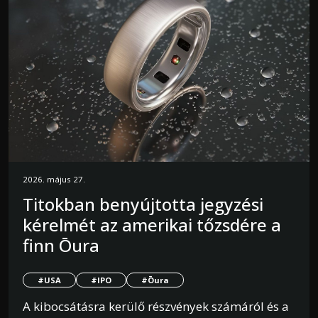
2026. május 27.
Titokban benyújtotta jegyzési
kérelmét az amerikai tőzsdére a
finn Ōura
#USA
#IPO
#Ōura
A kibocsátásra kerülő részvények számáról és a