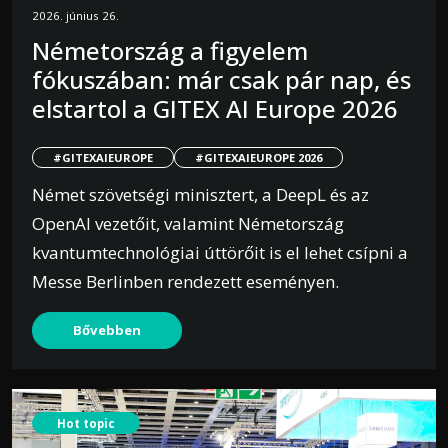
2026. június 26.
Németország a figyelem
fókuszában: már csak pár nap, és
elstartol a GITEX AI Europe 2026
#GITEXAIEUROPE
#GITEXAIEUROPE 2026
Német szövetségi minisztert, a DeepL és az
OpenAI vezetőit, valamint Németország
kvantumtechnológiai úttörőit is el lehet csípni a
Messe Berlinben rendezett eseményen.
Bővebben
Hot topic