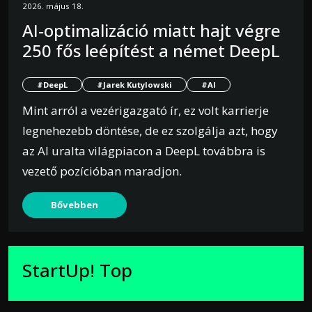
2026. május 18.
AI-optimalizáció miatt hajt végre
250 fős leépítést a német DeepL
#DeepL
#Jarek Kutylowski
#AI
Mint arról a vezérigazgató ír, ez volt karrierje
legnehezebb döntése, de ez szolgálja azt, hogy
az AI uralta világpiacon a DeepL továbbra is
vezető pozícióban maradjon.
Bővebben
StartUp! Top