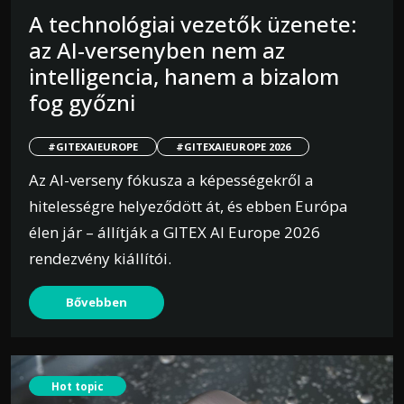
A technológiai vezetők üzenete:
az AI-versenyben nem az
intelligencia, hanem a bizalom
fog győzni
#GITEXAIEUROPE
#GITEXAIEUROPE 2026
Az AI-verseny fókusza a képességekről a
hitelességre helyeződött át, és ebben Európa
élen jár – állítják a GITEX AI Europe 2026
rendezvény kiállítói.
Bővebben
Hot topic