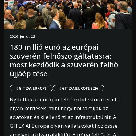
2026. június 22.
180 millió euró az európai
szuverén felhőszolgáltatásra:
most kezdődik a szuverén felhő
újjáépítése
#GITEXAIEUROPE
#GITEXAIEUROPE 2026
Nyitottak az európai felhőarchitektúrát érintő
olyan kérdések, mint hogy hol tárolják az
adatokat, és ki ellenőrzi az infrastruktúrát. A
GITEX AI Europe olyan vállalatokat hoz össze,
amelyek aktívan alakítják Európa felhő- és AI-