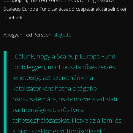
pozíciójára, míg Ted Persson és Victor Englesson a
Scaleup Europe Fund tanácsadó csapatának társelnökei
lehetnek.
Ahogyan Ted Persson
kifejtette
:
„Célunk, hogy a Scaleup Europe Fund
több legyen, mint puszta tőkeszerzési
lehetőség: azt szeretnénk, ha
katalizátorként hatna a tágabb
ökoszisztémára, ösztönözve a vállalati
partnerségeket, erősítve a
tehetséghálózatokat, illetve az állami és
a piaci szektor együttműködését.”