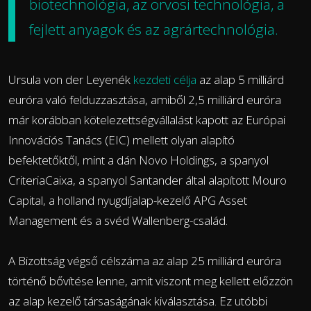
biotechnológia, az orvosi technológia, a
fejlett anyagok és az agrártechnológia.
Ursula von der Leyenék
kezdeti célja
az alap 5 milliárd
euróra való felduzzasztása, amiből 2,5 milliárd euróra
már korábban kötelezettségvállalást kapott az Európai
Innovációs Tanács (EIC) mellett olyan alapító
befektetőktől, mint a dán Novo Holdings, a spanyol
CriteriaCaixa, a spanyol Santander által alapított Mouro
Capital, a holland nyugdíjalap-kezelő APG Asset
Management és a svéd Wallenberg-család.
A Bizottság végső célszáma az alap 25 milliárd euróra
történő bővítése lenne, amit viszont meg kellett előzzön
az alap kezelő társaságának kiválasztása. Ez utóbbi