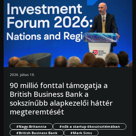
2026. július 10.
90 millió fonttal támogatja a
British Business Bank a
sokszínűbb alapkezelői háttér
megteremtését
#Nagy-Britannia
#nők a startup ökoszisztémában
#British Business Bank
#Mark Sims