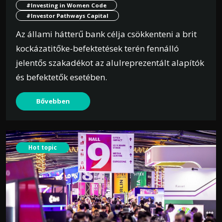
#Investing in Women Code
#Investor Pathways Capital
Az állami hátterű bank célja csökkenteni a brit
kockázatitőke-befektetések terén fennálló
jelentős szakadékot az alulreprezentált alapítók
és befektetők esetében.
Bővebben
Hot topic