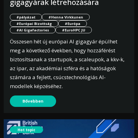
gigagyárak létrehozására
#pályázat
#Henna Virkkunen
#Európai Bizottság
#Európa
#AI Gigafactories
#EuroHPC JU
Összesen hét új európai AI gigagyár épülhet
meg a következő években, hogy hozzáférést
biztosítsanak a startupok, a scaleupok, a kkv-k,
az ipar, az akadémiai szféra és a hatóságok
számára a fejlett, csúcstechnológiás AI-
modellek képzéséhez.
Bővebben
Hot topic