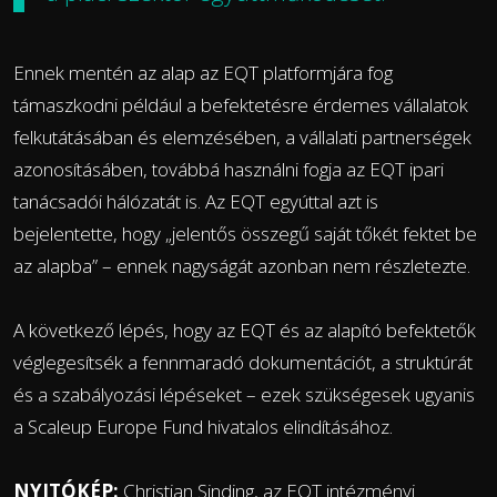
Ennek mentén az alap az EQT platformjára fog
támaszkodni például a befektetésre érdemes vállalatok
felkutátásában és elemzésében, a vállalati partnerségek
azonosításáben, továbbá használni fogja az EQT ipari
tanácsadói hálózatát is. Az EQT egyúttal azt is
bejelentette, hogy „jelentős összegű saját tőkét fektet be
az alapba” – ennek nagyságát azonban nem részletezte.
A következő lépés, hogy az EQT és az alapító befektetők
véglegesítsék a fennmaradó dokumentációt, a struktúrát
és a szabályozási lépéseket – ezek szükségesek ugyanis
a Scaleup Europe Fund hivatalos elindításához.
NYITÓKÉP:
Christian Sinding, az EQT intézményi