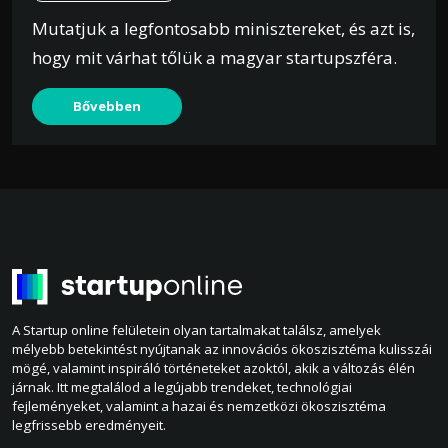
Mutatjuk a legfontosabb minisztereket, és azt is,
hogy mit várhat tőlük a magyar startupszféra.
Bővebben
A Startup online felületein olyan tartalmakat találsz, amelyek
mélyebb betekintést nyújtanak az innovációs ökoszisztéma kulisszái
mögé, valamint inspiráló történeteket azoktól, akik a változás élén
járnak. Itt megtalálod a legújabb trendeket, technológiai
fejleményeket, valamint a hazai és nemzetközi ökoszisztéma
legfrissebb eredményeit.