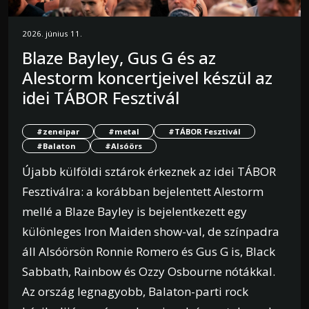
2026. június 11.
Blaze Bayley, Gus G és az
Alestorm koncertjeivel készül az
idei TÁBOR Fesztivál
#zeneipar
#metal
#TÁBOR Fesztivál
#Balaton
#Alsóörs
Újabb külföldi sztárok érkeznek az idei TÁBOR
Fesztiválra: a korábban bejelentett Alestorm
mellé a Blaze Bayley is bejelentkezett egy
különleges Iron Maiden show-val, de színpadra
áll Alsóörsön Ronnie Romero és Gus G is, Black
Sabbath, Rainbow és Ozzy Osbourne nótákkal.
Az ország legnagyobb, Balaton-parti rock