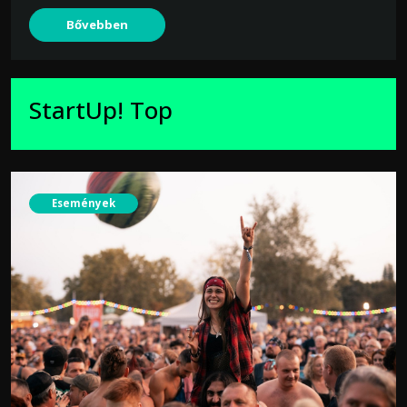
Bővebben
StartUp! Top
Események