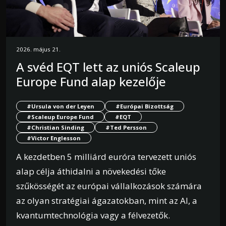
2026. május 21.
A svéd EQT lett az uniós Scaleup
Europe Fund alap kezelője
#Ursula von der Leyen
#Európai Bizottság
#Scaleup Europe Fund
#EQT
#Christian Sinding
#Ted Persson
#Victor Englesson
A kezdetben 5 milliárd euróra tervezett uniós
alap célja áthidalni a növekedési tőke
szűkösségét az európai vállalkozások számára
az olyan stratégiai ágazatokban, mint az AI, a
kvantumtechnológia vagy a félvezetők.