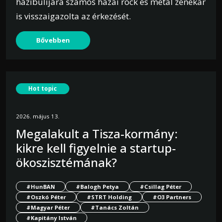
házibulijára számos hazai rock és metal zenekar
is visszaigazolta az érkezését.
Bővebben
Hot topic
2026. május 13.
Megalakult a Tisza-kormány:
kikre kell figyelnie a startup-
ökoszisztémának?
#HunBAN
#Balogh Petya
#Csillag Péter
#Oszkó Péter
#STRT Holding
#O3 Partners
#Magyar Péter
#Tanács Zoltán
#Kapitány István