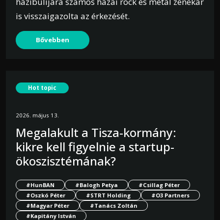
házibulijára számos hazai rock és metal zenekar
is visszaigazolta az érkezését.
Bővebben
Hot topic
2026. május 13.
Megalakult a Tisza-kormány:
kikre kell figyelnie a startup-
ökoszisztémának?
#HunBAN
#Balogh Petya
#Csillag Péter
#Oszkó Péter
#STRT Holding
#O3 Partners
#Magyar Péter
#Tanács Zoltán
#Kapitány István