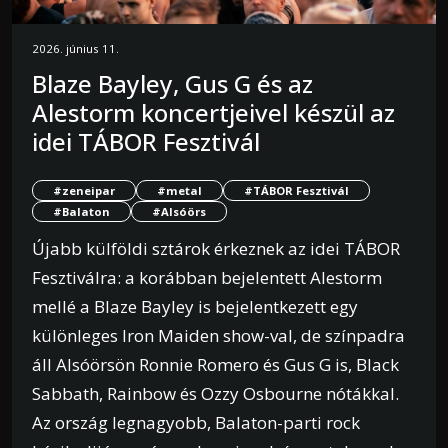
2026. június 11.
Blaze Bayley, Gus G és az
Alestorm koncertjeivel készül az
idei TÁBOR Fesztivál
#zeneipar
#metal
#TÁBOR Fesztivál
#Balaton
#Alsóörs
Újabb külföldi sztárok érkeznek az idei TÁBOR
Fesztiválra: a korábban bejelentett Alestorm
mellé a Blaze Bayley is bejelentkezett egy
különleges Iron Maiden show-val, de színpadra
áll Alsóörsön Ronnie Romero és Gus G is, Black
Sabbath, Rainbow és Ozzy Osbourne nótákkal.
Az ország legnagyobb, Balaton-parti rock