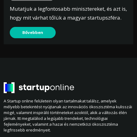
Mutatjuk a legfontosabb minisztereket, és azt is,
hogy mit várhat tőlük a magyar startupszféra.
Bővebben
A Startup online felületein olyan tartalmakat találsz, amelyek
mélyebb betekintést nyújtanak az innovációs ökoszisztéma kulisszái
mögé, valamint inspiráló történeteket azoktól, akik a változás élén
járnak. Itt megtalálod a legújabb trendeket, technológiai
fejleményeket, valamint a hazai és nemzetközi ökoszisztéma
legfrissebb eredményeit.