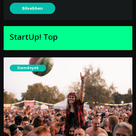
Bővebben
StartUp! Top
Események