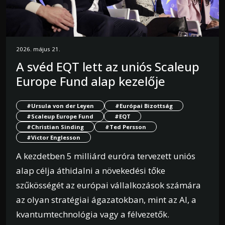
2026. május 21.
A svéd EQT lett az uniós Scaleup
Europe Fund alap kezelője
#Ursula von der Leyen
#Európai Bizottság
#Scaleup Europe Fund
#EQT
#Christian Sinding
#Ted Persson
#Victor Englesson
A kezdetben 5 milliárd euróra tervezett uniós
alap célja áthidalni a növekedési tőke
szűkösségét az európai vállalkozások számára
az olyan stratégiai ágazatokban, mint az AI, a
kvantumtechnológia vagy a félvezetők.