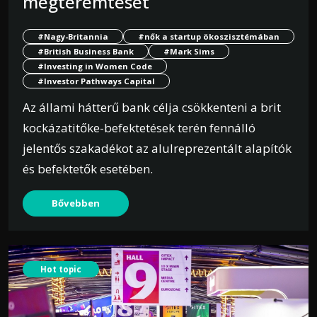
megteremtését
#Nagy-Britannia
#nők a startup ökoszisztémában
#British Business Bank
#Mark Sims
#Investing in Women Code
#Investor Pathways Capital
Az állami hátterű bank célja csökkenteni a brit
kockázatitőke-befektetések terén fennálló
jelentős szakadékot az alulreprezentált alapítók
és befektetők esetében.
Bővebben
Hot topic