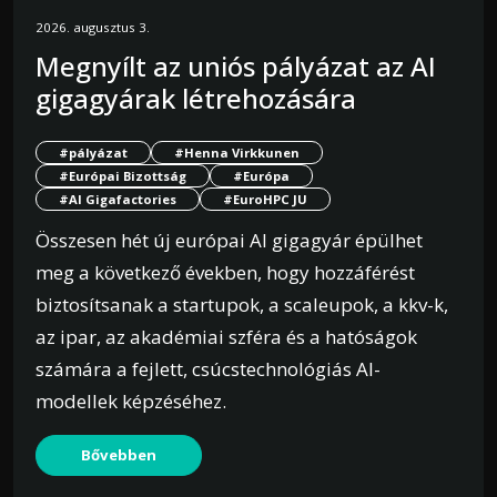
2026. augusztus 3.
Megnyílt az uniós pályázat az AI
gigagyárak létrehozására
#pályázat
#Henna Virkkunen
#Európai Bizottság
#Európa
#AI Gigafactories
#EuroHPC JU
Összesen hét új európai AI gigagyár épülhet
meg a következő években, hogy hozzáférést
biztosítsanak a startupok, a scaleupok, a kkv-k,
az ipar, az akadémiai szféra és a hatóságok
számára a fejlett, csúcstechnológiás AI-
modellek képzéséhez.
Bővebben