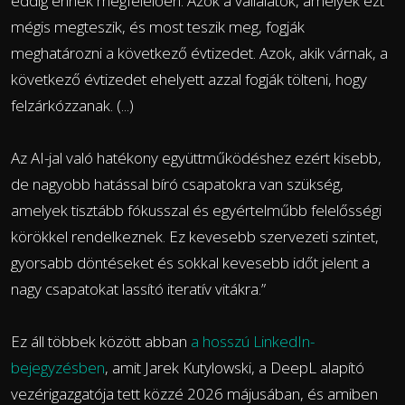
eddig ennek megfelelően. Azok a vállalatok, amelyek ezt
mégis megteszik, és most teszik meg, fogják
meghatározni a következő évtizedet. Azok, akik várnak, a
következő évtizedet ehelyett azzal fogják tölteni, hogy
felzárkózzanak. (...)
Az AI-jal való hatékony együttműködéshez ezért kisebb,
de nagyobb hatással bíró csapatokra van szükség,
amelyek tisztább fókusszal és egyértelműbb felelősségi
körökkel rendelkeznek. Ez kevesebb szervezeti szintet,
gyorsabb döntéseket és sokkal kevesebb időt jelent a
nagy csapatokat lassító iteratív vitákra.”
Ez áll többek között abban
a hosszú LinkedIn-
bejegyzésben
, amit Jarek Kutylowski, a DeepL alapító
vezérigazgatója tett közzé 2026 májusában, és amiben