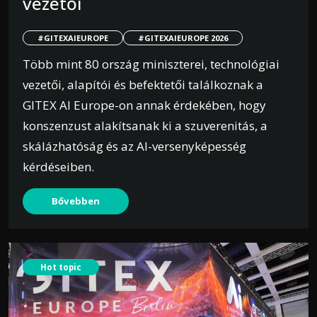
vezetői
#GITEXAIEUROPE
#GITEXAIEUROPE 2026
Több mint 80 ország miniszterei, technológiai
vezetői, alapítói és befektetői találkoznak a
GITEX AI Europe-on annak érdekében, hogy
konszenzust alakítsanak ki a szuverenitás, a
skálázhatóság és az AI-versenyképesség
kérdéseiben.
Bővebben
Hot topic