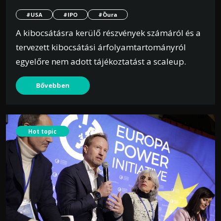
#USA
#IPO
#Ōura
A kibocsátásra kerülő részvények számáról és a
tervezett kibocsátási árfolyamtartományról
egyelőre nem adott tájékoztatást a scaleup.
Bővebben
Hot topic