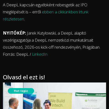
A DeepL kapcsán egyébként rebesgetik az IPO
meglépését is – erről
ebben a cikkünkben írtunk
részletesen
.
NYITÓKÉP:
Jarek Kutylowski, a DeepL alapító
vezérigazgatója a DeepL nemzetközi munkatársait
összehozó, 2026-os kick-off rendezvényén, Prágában.
Forrás: DeepL /
LinkedIn
Olvasd el ezt is!
Hot topic