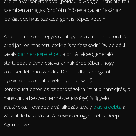
erejét a versenytársaival (például a Google Translate-tel)
szemben a magas fordítói minőség adja, ami akár az
iparágspecifikus szakzsargont is képes kezelni.
A német unikornis egyébként igyekszik túllépni a fordítói
profilján, és más területekre is terjeszkedni: így például
tavaly
partnerségre lépett
a brit AI videógeneráló
startuppal, a Synthesiaval annak érdekében, hogy
közösen létrehozzanak a DeepL által támogatott
nyelveken azonnal folyékonyan beszélő,
kontextustudatos és az apróságokra (mint a hanglejtés, a
hangszín, a beszéd természetessége) is figyelő
avatárokat. Továbbá a vállalkozás tavaly
piacra dobta
a
vállalati felhasználású AI coworker ügynökét is DeepL
Agent néven.