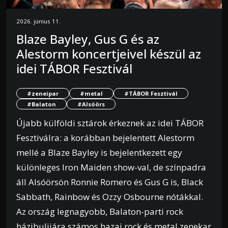
2026. június 11.
Blaze Bayley, Gus G és az
Alestorm koncertjeivel készül az
idei TÁBOR Fesztivál
#zeneipar
#metal
#TÁBOR Fesztivál
#Balaton
#Alsóörs
Újabb külföldi sztárok érkeznek az idei TÁBOR
Fesztiválra: a korábban bejelentett Alestorm
mellé a Blaze Bayley is bejelentkezett egy
különleges Iron Maiden show-val, de színpadra
áll Alsóörsön Ronnie Romero és Gus G is, Black
Sabbath, Rainbow és Ozzy Osbourne nótákkal.
Az ország legnagyobb, Balaton-parti rock
házibulijára számos hazai rock és metal zenekar