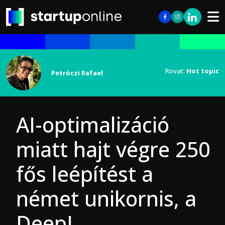
Rovat:
Hot topic
Petróczi Rafael
AI-optimalizáció
miatt hajt végre 250
fős leépítést a
német unikornis, a
DeepL