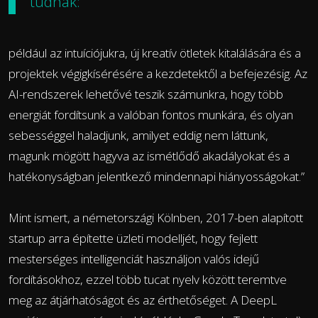
tudnak:
például az intuíciójukra, új kreatív ötletek kitalálására és a
projektek végigkísérésére a kezdetektől a befejezésig. Az
AI-rendszerek lehetővé teszik számunkra, hogy több
energiát fordítsunk a valóban fontos munkára, és olyan
sebességgel haladjunk, amilyet eddig nem láttunk,
magunk mögött hagyva az ismétlődő akadályokat és a
hatékonyságban jelentkező mindennapi hiányosságokat.”
Mint ismert, a németországi Kölnben, 2017-ben alapított
startup arra építette üzleti modelljét, hogy fejlett
mesterséges intelligenciát használjon valós idejű
fordításokhoz, ezzel több tucat nyelv között teremtve
meg az átjárhatóságot és az érthetőséget. A DeepL