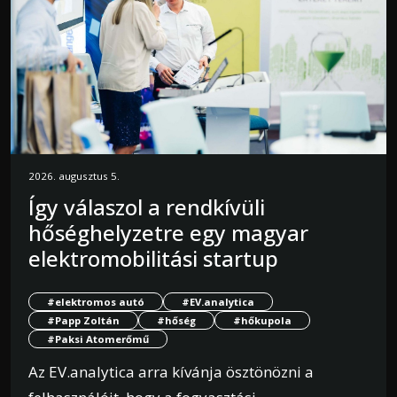
2026. augusztus 5.
Így válaszol a rendkívüli
hőséghelyzetre egy magyar
elektromobilitási startup
#elektromos autó
#EV.analytica
#Papp Zoltán
#hőség
#hőkupola
#Paksi Atomerőmű
Az EV.analytica arra kívánja ösztönözni a