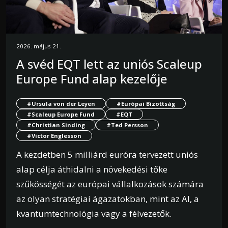
2026. május 21.
A svéd EQT lett az uniós Scaleup
Europe Fund alap kezelője
#Ursula von der Leyen
#Európai Bizottság
#Scaleup Europe Fund
#EQT
#Christian Sinding
#Ted Persson
#Victor Englesson
A kezdetben 5 milliárd euróra tervezett uniós
alap célja áthidalni a növekedési tőke
szűkösségét az európai vállalkozások számára
az olyan stratégiai ágazatokban, mint az AI, a
kvantumtechnológia vagy a félvezetők.