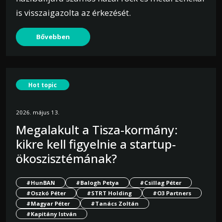
is visszaigazolta az érkezését.
Bővebben
Hot topic
2026. május 13.
Megalakult a Tisza-kormány:
kikre kell figyelnie a startup-
ökoszisztémának?
#HunBAN
#Balogh Petya
#Csillag Péter
#Oszkó Péter
#STRT Holding
#O3 Partners
#Magyar Péter
#Tanács Zoltán
#Kapitány István