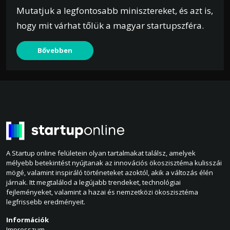
Mutatjuk a legfontosabb minisztereket, és azt is,
hogy mit várhat tőlük a magyar startupszféra.
Bővebben
A Startup online felületein olyan tartalmakat találsz, amelyek
mélyebb betekintést nyújtanak az innovációs ökoszisztéma kulisszái
mögé, valamint inspiráló történeteket azoktól, akik a változás élén
járnak. Itt megtalálod a legújabb trendeket, technológiai
fejleményeket, valamint a hazai és nemzetközi ökoszisztéma
legfrissebb eredményeit.
Információk
Impresszum