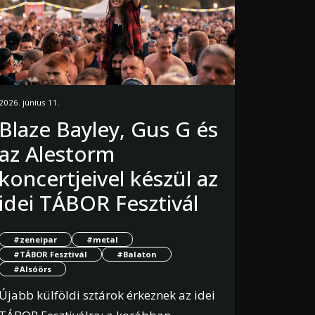
2026. június 11.
Blaze Bayley, Gus G és
az Alestorm
koncertjeivel készül az
idei TÁBOR Fesztivál
#zeneipar
#metal
#TÁBOR Fesztivál
#Balaton
#Alsóörs
Újabb külföldi sztárok érkeznek az idei