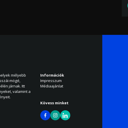
amelyek mélyebb
Információk
isszái mögé,
Impresszum
élén járnak. Itt
Médiaajánlat
nyeket, valamint a
nyeit.
Kövess minket