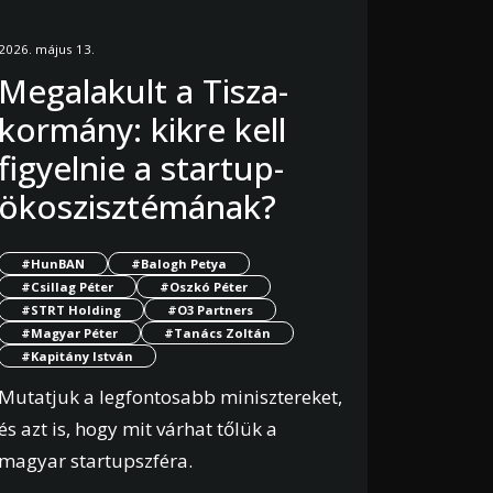
2026. május 13.
Megalakult a Tisza-
kormány: kikre kell
figyelnie a startup-
ökoszisztémának?
#HunBAN
#Balogh Petya
#Csillag Péter
#Oszkó Péter
#STRT Holding
#O3 Partners
#Magyar Péter
#Tanács Zoltán
#Kapitány István
Mutatjuk a legfontosabb minisztereket,
és azt is, hogy mit várhat tőlük a
magyar startupszféra.