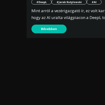
#DeepL
#Jarek Kutylowski
#AI
Mint arról a vezérigazgató ír, ez volt ka
hogy az AI uralta világpiacon a DeepL 
Bővebben