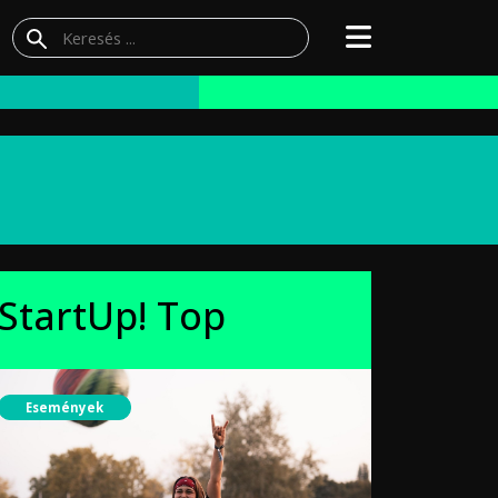
StartUp! Top
Események