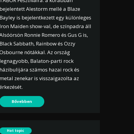
TÁBOR Fesztiválra: a korábban
bejelentett Alestorm mellé a Blaze
Bayley is bejelentkezett egy különleges
Iron Maiden show-val, de színpadra áll
Alsóörsön Ronnie Romero és Gus G is,
Black Sabbath, Rainbow és Ozzy
Osbourne nótákkal. Az ország
legnagyobb, Balaton-parti rock
házibulijára számos hazai rock és
metal zenekar is visszaigazolta az
érkezését.
Bővebben
Hot topic