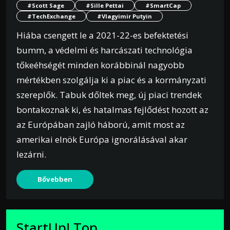
#Scott Sage
#Sille Pettai
#SmartCap
#TechExchange
#Vlagyimir Putyin
Hiába csengett le a 2021-22-es befektetési
bumm, a védelmi és harcászati technológia
tőkeéhségét minden korábbinál nagyobb
mértékben szolgálja ki a piac és a kormányzati
szereplők. Tabuk dőltek meg, új piaci trendek
bontakoznak ki, és hatalmas fejlődést hozott az
az Európában zajló háború, amit most az
amerikai elnök Európa ignorálásával akar
lezárni.
Bővebben
StartUp! Top