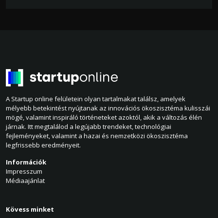
A Startup online felületein olyan tartalmakat találsz, amelyek
mélyebb betekintést nyújtanak az innovációs ökoszisztéma kulisszái
mögé, valamint inspiráló történeteket azoktól, akik a változás élén
járnak. Itt megtalálod a legújabb trendeket, technológiai
fejleményeket, valamint a hazai és nemzetközi ökoszisztéma
legfrissebb eredményeit.
Információk
Impresszum
Médiaajánlat
Kövess minket