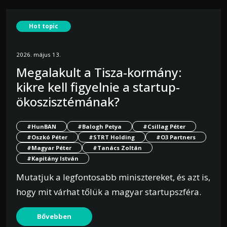
Hot topic
2026. május 13.
Megalakult a Tisza-kormány:
kikre kell figyelnie a startup-
ökoszisztémának?
#HunBAN
#Balogh Petya
#Csillag Péter
#Oszkó Péter
#STRT Holding
#O3 Partners
#Magyar Péter
#Tanács Zoltán
#Kapitány István
Mutatjuk a legfontosabb minisztereket, és azt is,
hogy mit várhat tőlük a magyar startupszféra.
Bővebben