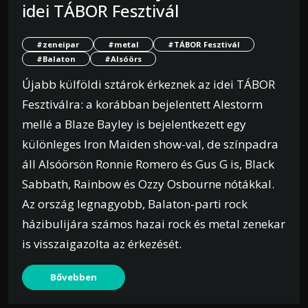
idei TÁBOR Fesztivál
#zeneipar
#metal
#TÁBOR Fesztivál
#Balaton
#Alsóörs
Újabb külföldi sztárok érkeznek az idei TÁBOR
Fesztiválra: a korábban bejelentett Alestorm
mellé a Blaze Bayley is bejelentkezett egy
különleges Iron Maiden show-val, de színpadra
áll Alsóörsön Ronnie Romero és Gus G is, Black
Sabbath, Rainbow és Ozzy Osbourne nótákkal.
Az ország legnagyobb, Balaton-parti rock
házibulijára számos hazai rock és metal zenekar
is visszaigazolta az érkezését.
Bővebben