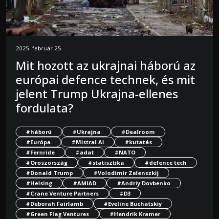
2025. február 25.
Mit hozott az ukrajnai háború az
európai defence technek, és mit
jelent Trump Ukrajna-ellenes
fordulata?
#háború
#Ukrajna
#Dealroom
#Európa
#Mistral AI
#kutatás
#Fernride
#adat
#NATO
#Oroszország
#statisztika
#defence tech
#Donald Trump
#Volodimir Zelenszkij
#Helsing
#AMIAD
#Andriy Dovbenko
#Crane Venture Partners
#D3
#Deborah Fairlamb
#Eveline Buchatskiy
#Green Flag Ventures
#Hendrik Kramer