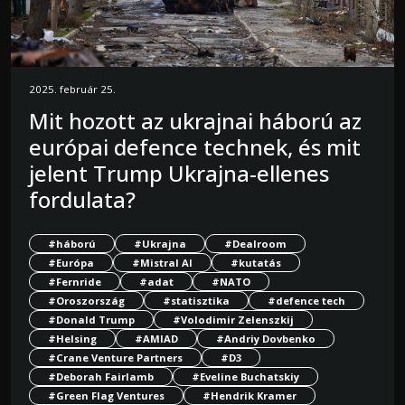
2025. február 25.
Mit hozott az ukrajnai háború az
európai defence technek, és mit
jelent Trump Ukrajna-ellenes
fordulata?
#háború
#Ukrajna
#Dealroom
#Európa
#Mistral AI
#kutatás
#Fernride
#adat
#NATO
#Oroszország
#statisztika
#defence tech
#Donald Trump
#Volodimir Zelenszkij
#Helsing
#AMIAD
#Andriy Dovbenko
#Crane Venture Partners
#D3
#Deborah Fairlamb
#Eveline Buchatskiy
#Green Flag Ventures
#Hendrik Kramer