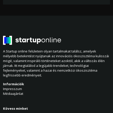
A Startup online felületein olyan tartalmakat találsz, amelyek
mélyebb betekintést nyújtanak az innovációs ökoszisztéma kulisszái
mögé, valamint inspiráló történeteket azoktól, akik a változás élén
járnak. Itt megtalálod a legújabb trendeket, technológiai
fejleményeket, valamint a hazai és nemzetközi ökoszisztéma
legfrissebb eredményeit.
Információk
Impresszum
Médiaajánlat
Kövess minket