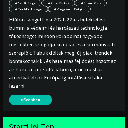
#Scott Sage
#Sille Pettai
#SmartCap
#TechExchange
#Vlagyimir Putyin
Hiába csengett le a 2021-22-es befektetési
bumm, a védelmi és harcászati technológia
tőkeéhségét minden korábbinál nagyobb
mértékben szolgálja ki a piac és a kormányzati
szereplők. Tabuk dőltek meg, új piaci trendek
bontakoznak ki, és hatalmas fejlődést hozott az
az Európában zajló háború, amit most az
amerikai elnök Európa ignorálásával akar
lezárni.
Bővebben
StartUp! Top