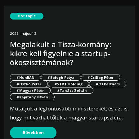
Hot topic
2026. május 13.
Megalakult a Tisza-kormány:
kikre kell figyelnie a startup-
ökoszisztémának?
#HunBAN
#Balogh Petya
#Csillag Péter
#Oszkó Péter
#STRT Holding
#O3 Partners
#Magyar Péter
#Tanács Zoltán
#Kapitány István
Mutatjuk a legfontosabb minisztereket, és azt is,
hogy mit várhat tőlük a magyar startupszféra.
Bővebben