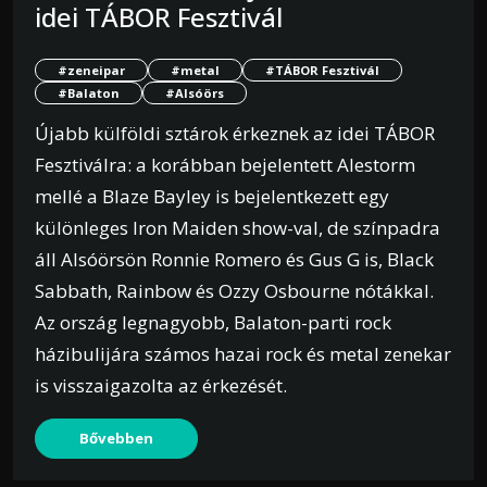
idei TÁBOR Fesztivál
#zeneipar
#metal
#TÁBOR Fesztivál
#Balaton
#Alsóörs
Újabb külföldi sztárok érkeznek az idei TÁBOR
Fesztiválra: a korábban bejelentett Alestorm
mellé a Blaze Bayley is bejelentkezett egy
különleges Iron Maiden show-val, de színpadra
áll Alsóörsön Ronnie Romero és Gus G is, Black
Sabbath, Rainbow és Ozzy Osbourne nótákkal.
Az ország legnagyobb, Balaton-parti rock
házibulijára számos hazai rock és metal zenekar
is visszaigazolta az érkezését.
Bővebben