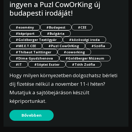
ingyen a Puzl CowOrKing új
budapesti irodáját!
#esemény
#Budapest
#CEE
#képriport
#Bulgária
#Goldberger Textilgyár
#közösségi iroda
#ME.E.T.CEE
#Puzl CowOrKing
#Szófia
#Thibaut Taittinger
#coworking
#Dima Gyudzhenova
#Goldberger Múzeum
#IT
#Söptei Eszter
#Tóth Zsófia
Hogy milyen környezetben dolgozhatsz bérleti
díj fizetése nélkül a november 11-i héten?
Mutatjuk a sajtóbejáráson készült
képriportunkat.
Bővebben