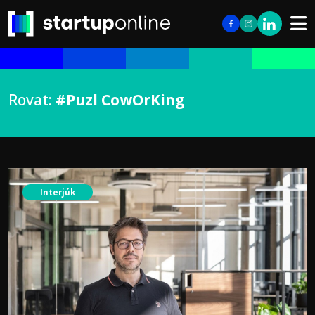
Rovat:
#Puzl CowOrKing
Interjúk