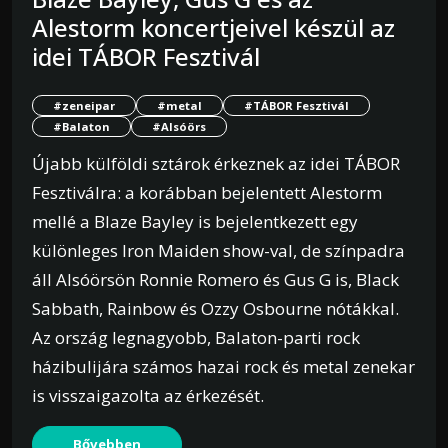
Alestorm koncertjeivel készül az
idei TÁBOR Fesztivál
#zeneipar
#metal
#TÁBOR Fesztivál
#Balaton
#Alsóörs
Újabb külföldi sztárok érkeznek az idei TÁBOR
Fesztiválra: a korábban bejelentett Alestorm
mellé a Blaze Bayley is bejelentkezett egy
különleges Iron Maiden show-val, de színpadra
áll Alsóörsön Ronnie Romero és Gus G is, Black
Sabbath, Rainbow és Ozzy Osbourne nótákkal.
Az ország legnagyobb, Balaton-parti rock
házibulijára számos hazai rock és metal zenekar
is visszaigazolta az érkezését.
Bővebben