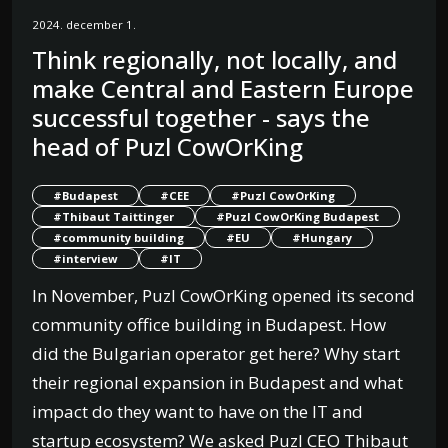
2024. december 1.
Think regionally, not locally, and
make Central and Eastern Europe
successful together - says the
head of Puzl CowOrKing
#Budapest
#CEE
#Puzl CowOrKing
#Thibaut Taittinger
#Puzl CowOrKing Budapest
#community building
#EU
#Hungary
#interview
#IT
In November, Puzl CowOrKing opened its second
community office building in Budapest. How
did the Bulgarian operator get here? Why start
their regional expansion in Budapest and what
impact do they want to have on the IT and
startup ecosystem? We asked Puzl CEO Thibaut