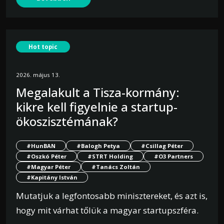
Hot topic
2026. május 13.
Megalakult a Tisza-kormány:
kikre kell figyelnie a startup-
ökoszisztémának?
#HunBAN
#Balogh Petya
#Csillag Péter
#Oszkó Péter
#STRT Holding
#O3 Partners
#Magyar Péter
#Tanács Zoltán
#Kapitány István
Mutatjuk a legfontosabb minisztereket, és azt is,
hogy mit várhat tőlük a magyar startupszféra.