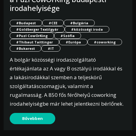
irodahelyisége
#Budapest
#CEE
#Bulgária
#Goldberger Textilgyár
#közösségi iroda
#Puzl CowOrKing
#Szófia
#Thibaut Taittinger
#Európa
#coworking
#Bukarest
#IT
A bolgár közösségi irodaszolgáltató
értékajánlata az A vagy B osztályú irodákkal és
a lakásirodákkal szemben a teljeskörű
szolgáltatáscsomagjuk, valamint a
rugalmasság. A 850 fős férőhelyű coworking
irodahelyiségbe már lehet jelentkezni bérlőnek.
Bővebben