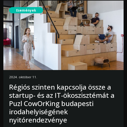
Események
2024. október 11.
Régiós szinten kapcsolja össze a
startup- és az IT-ökoszisztémát a
Puzl CowOrKing budapesti
irodahelyiségének
nyitórendezvénye