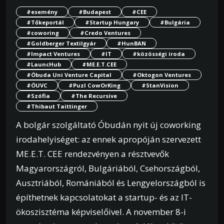
#esemény
#Budapest
#CEE
#Tőkeportál
#Startup Hungary
#Bulgária
#coworing
#Credo Ventures
#Goldberger Textilgyár
#HunBAN
#Impact Ventures
#IT
#közösségi iroda
#LauncHub
#ME.E.T.CEE
#Óbuda Uni Venture Capital
#Oktogon Ventures
#ÓUVC
#Puzl CowOrKing
#StanVision
#Szófia
#The Recursive
#Thibaut Taittinger
A bolgár szolgáltató Óbudán nyit új coworking
irodahelyiséget: az ennek apropóján szervezett
ME.E.T. CEE rendezvényen a résztvevők
Magyarországról, Bulgáriából, Csehországból,
Ausztriából, Romániából és Lengyelországból is
építhetnek kapcsolatokat a startup- és az IT-
ökoszisztéma képviselőivel. A november 8-i