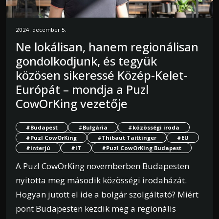
2024. december 5.
Ne lokálisan, hanem regionálisan
gondolkodjunk, és tegyük
közösen sikeressé Közép-Kelet-
Európát – mondja a Puzl
CowOrKing vezetője
#Budapest
#Bulgária
#közösségi iroda
#Puzl CowOrKing
#Thibaut Taittinger
#EU
#interjú
#IT
#Puzl CowOrKing Budapest
A Puzl CowOrKing novemberben Budapesten
nyitotta meg második közösségi irodaházát.
Hogyan jutott el ide a bolgár szolgáltató? Miért
pont Budapesten kezdik meg a regionális