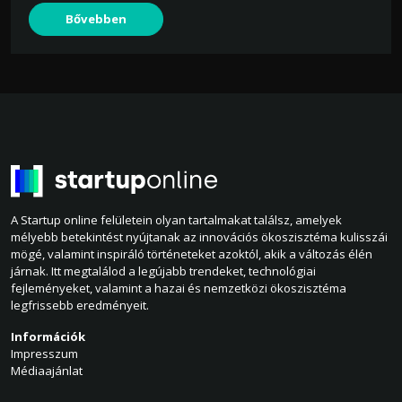
Bővebben
A Startup online felületein olyan tartalmakat találsz, amelyek
mélyebb betekintést nyújtanak az innovációs ökoszisztéma kulisszái
mögé, valamint inspiráló történeteket azoktól, akik a változás élén
járnak. Itt megtalálod a legújabb trendeket, technológiai
fejleményeket, valamint a hazai és nemzetközi ökoszisztéma
legfrissebb eredményeit.
Információk
Impresszum
Médiaajánlat