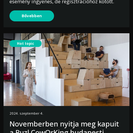
esemény ingyenes, de regisztrációhoz kötött.
Bővebben
Hot topic
2024. szeptember 4.
Novemberben nyitja meg kapuit
a Puzl CowOrKing budapesti