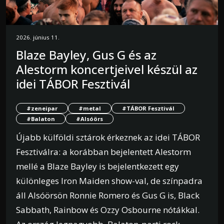
2026. június 11.
Blaze Bayley, Gus G és az
Alestorm koncertjeivel készül az
idei TÁBOR Fesztivál
#zeneipar
#metal
#TÁBOR Fesztivál
#Balaton
#Alsóörs
Újabb külföldi sztárok érkeznek az idei TÁBOR
Fesztiválra: a korábban bejelentett Alestorm
mellé a Blaze Bayley is bejelentkezett egy
különleges Iron Maiden show-val, de színpadra
áll Alsóörsön Ronnie Romero és Gus G is, Black
Sabbath, Rainbow és Ozzy Osbourne nótákkal.