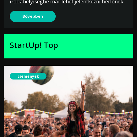
irodahelyiségbe már lehet jelentkezni bérlőnek.
Bővebben
StartUp! Top
Események