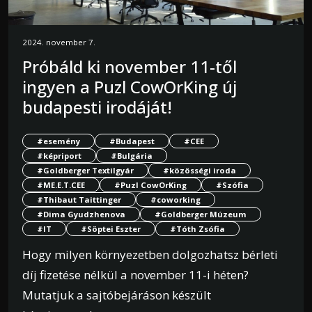
2024. november 7.
Próbáld ki november 11-től
ingyen a Puzl CowOrKing új
budapesti irodáját!
#esemény
#Budapest
#CEE
#képriport
#Bulgária
#Goldberger Textilgyár
#közösségi iroda
#ME.E.T.CEE
#Puzl CowOrKing
#Szófia
#Thibaut Taittinger
#coworking
#Dima Gyudzhenova
#Goldberger Múzeum
#IT
#Söptei Eszter
#Tóth Zsófia
Hogy milyen környezetben dolgozhatsz bérleti
díj fizetése nélkül a november 11-i héten?
Mutatjuk a sajtóbejáráson készült