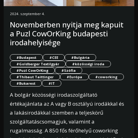
2024. szeptember 4.
Novemberben nyitja meg kapuit
a Puzl CowOrKing budapesti
irodahelyisége
#Budapest
#CEE
#Bulgária
#Goldberger Textilgyár
#közösségi iroda
#Puzl CowOrKing
#Szófia
#Thibaut Taittinger
#Európa
#coworking
#Bukarest
#IT
A bolgár közösségi irodaszolgáltató
értékajánlata az A vagy B osztályú irodákkal és
a lakásirodákkal szemben a teljeskörű
szolgáltatáscsomagjuk, valamint a
rugalmasság. A 850 fős férőhelyű coworking