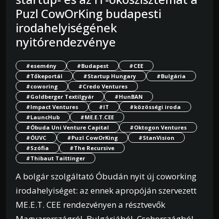
Puzl CowOrKing budapesti
irodahelyiségének
nyitórendezvénye
#esemény
#Budapest
#CEE
#Tőkeportál
#Startup Hungary
#Bulgária
#coworing
#Credo Ventures
#Goldberger Textilgyár
#HunBAN
#Impact Ventures
#IT
#közösségi iroda
#LauncHub
#ME.E.T.CEE
#Óbuda Uni Venture Capital
#Oktogon Ventures
#ÓUVC
#Puzl CowOrKing
#StanVision
#Szófia
#The Recursive
#Thibaut Taittinger
A bolgár szolgáltató Óbudán nyit új coworking
irodahelyiséget: az ennek apropóján szervezett
ME.E.T. CEE rendezvényen a résztvevők
Magyarországról, Bulgáriából, Csehországból,