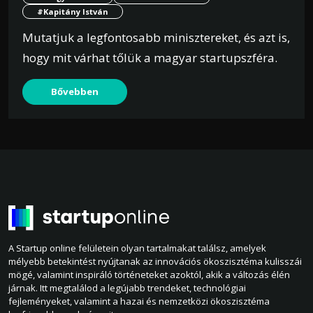
#Kapitány István
Mutatjuk a legfontosabb minisztereket, és azt is,
hogy mit várhat tőlük a magyar startupszféra.
Bővebben
A Startup online felületein olyan tartalmakat találsz, amelyek
mélyebb betekintést nyújtanak az innovációs ökoszisztéma kulisszái
mögé, valamint inspiráló történeteket azoktól, akik a változás élén
járnak. Itt megtalálod a legújabb trendeket, technológiai
fejleményeket, valamint a hazai és nemzetközi ökoszisztéma