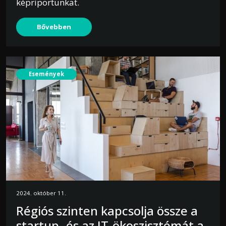
képriportunkat.
Bővebben
Események
2024. október 11.
Régiós szinten kapcsolja össze a
startup- és az IT-ökoszisztémát a