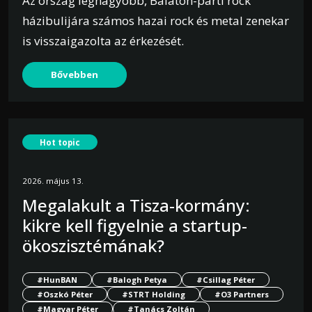
Az ország legnagyobb, Balaton-parti rock
házibulijára számos hazai rock és metal zenekar
is visszaigazolta az érkezését.
Bővebben
Hot topic
2026. május 13.
Megalakult a Tisza-kormány:
kikre kell figyelnie a startup-
ökoszisztémának?
#HunBAN
#Balogh Petya
#Csillag Péter
#Oszkó Péter
#STRT Holding
#O3 Partners
#Magyar Péter
#Tanács Zoltán