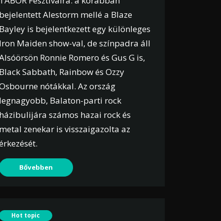
TÁBOR Fesztiválra: a korábban
bejelentett Alestorm mellé a Blaze
Bayley is bejelentkezett egy különleges
Iron Maiden show-val, de színpadra áll
Alsóörsön Ronnie Romero és Gus G is,
Black Sabbath, Rainbow és Ozzy
Osbourne nótákkal. Az ország
legnagyobb, Balaton-parti rock
házibulijára számos hazai rock és
metal zenekar is visszaigazolta az
érkezését.
Bővebben
Hot topic