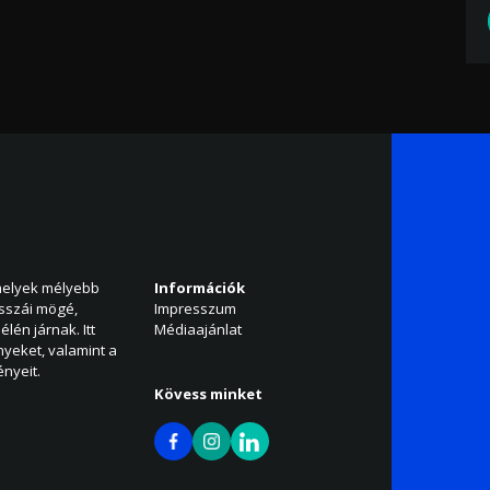
amelyek mélyebb
Információk
isszái mögé,
Impresszum
élén járnak. Itt
Médiaajánlat
nyeket, valamint a
nyeit.
Kövess minket