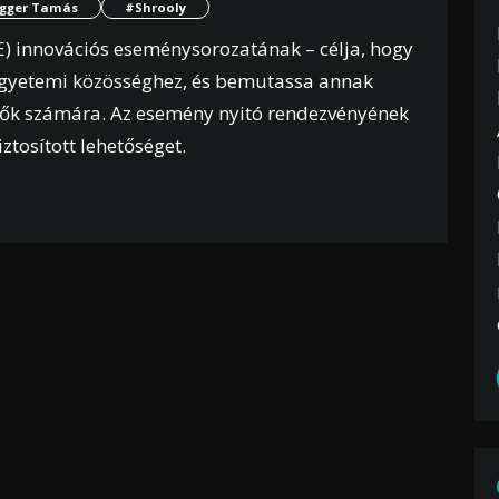
egger Tamás
#Shrooly
 innovációs eseménysorozatának – célja, hogy
 egyetemi közösséghez, és bemutassa annak
dők számára. Az esemény nyitó rendezvényének
tosított lehetőséget.