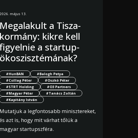
2026. május 13.
Megalakult a Tisza-
kormány: kikre kell
figyelnie a startup-
ökoszisztémának?
#HunBAN
#Balogh Petya
#Csillag Péter
#Oszkó Péter
#STRT Holding
#O3 Partners
#Magyar Péter
#Tanács Zoltán
#Kapitány István
Mutatjuk a legfontosabb minisztereket,
és azt is, hogy mit várhat tőlük a
magyar startupszféra.