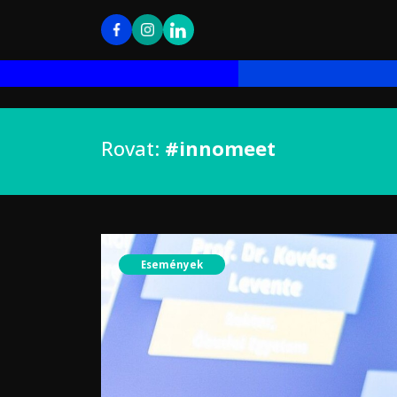
Rovat:
#innomeet
Események