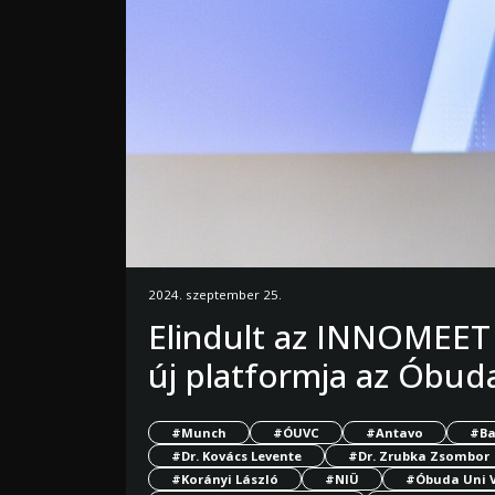
2024. szeptember 25.
Elindult az INNOMEET 
új platformja az Óbu
#Munch
#ÓUVC
#Antavo
#Ba
#Dr. Kovács Levente
#Dr. Zrubka Zsombor
#Korányi László
#NIÜ
#Óbuda Uni V