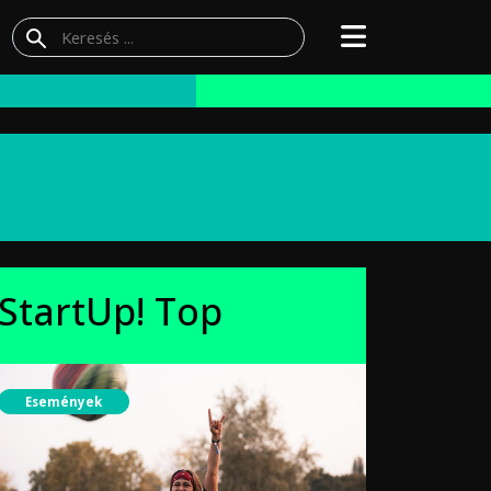
StartUp! Top
Események