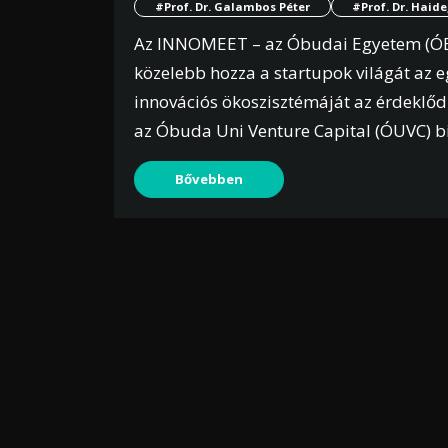
#Prof. Dr. Galambos Péter
#Prof. Dr. Haid
Az INNOMEET – az Óbudai Egyetem (ÓE)
közelebb hozza a startupok világát az
innovációs ökoszisztémáját az érdeklő
az Óbuda Uni Venture Capital (ÓUVC) biz
Bővebben