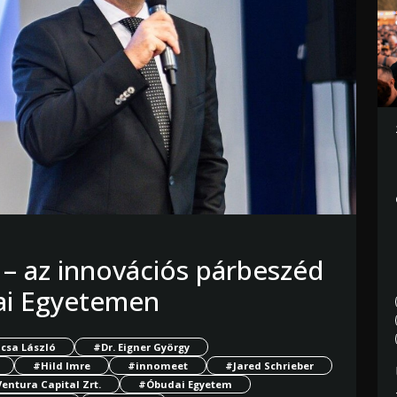
– az innovációs párbeszéd
dai Egyetemen
csa László
#Dr. Eigner György
#Hild Imre
#innomeet
#Jared Schrieber
entura Capital Zrt.
#Óbudai Egyetem