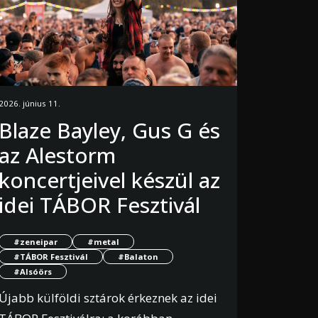
2026. június 11.
Blaze Bayley, Gus G és
az Alestorm
koncertjeivel készül az
idei TÁBOR Fesztivál
#zeneipar
#metal
#TÁBOR Fesztivál
#Balaton
#Alsóörs
Újabb külföldi sztárok érkeznek az idei