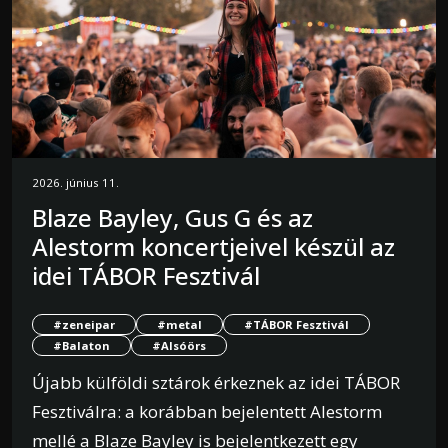
2026. június 11.
Blaze Bayley, Gus G és az
Alestorm koncertjeivel készül az
idei TÁBOR Fesztivál
#zeneipar
#metal
#TÁBOR Fesztivál
#Balaton
#Alsóörs
Újabb külföldi sztárok érkeznek az idei TÁBOR
Fesztiválra: a korábban bejelentett Alestorm
mellé a Blaze Bayley is bejelentkezett egy