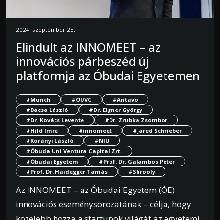
2024. szeptember 25.
Elindult az INNOMEET – az
innovációs párbeszéd új
platformja az Óbudai Egyetemen
#Munch
#ÓUVC
#Antavo
#Bacsa László
#Dr. Eigner György
#Dr. Kovács Levente
#Dr. Zrubka Zsombor
#Hild Imre
#innomeet
#Jared Schrieber
#Korányi László
#NIÜ
#Óbuda Uni Ventura Capital Zrt.
#Óbudai Egyetem
#Prof. Dr. Galambos Péter
#Prof. Dr. Haidegger Tamás
#Shrooly
Az INNOMEET – az Óbudai Egyetem (ÓE)
innovációs eseménysorozatának – célja, hogy
közelebb hozza a startupok világát az egyetemi