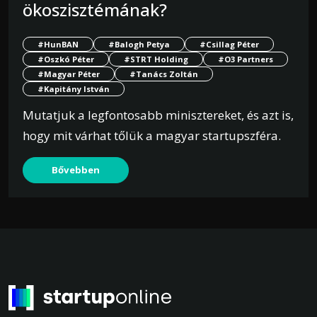
ökoszisztémának?
#HunBAN
#Balogh Petya
#Csillag Péter
#Oszkó Péter
#STRT Holding
#O3 Partners
#Magyar Péter
#Tanács Zoltán
#Kapitány István
Mutatjuk a legfontosabb minisztereket, és azt is,
hogy mit várhat tőlük a magyar startupszféra.
Bővebben