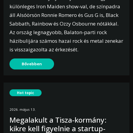
különleges Iron Maiden show-val, de színpadra
áll Alsóörsön Ronnie Romero és Gus G is, Black
Sabbath, Rainbow és Ozzy Osbourne nótákkal.
Az ország legnagyobb, Balaton-parti rock
házibulijára számos hazai rock és metal zenekar
is visszaigazolta az érkezését.
Bővebben
Hot topic
2026. május 13.
Megalakult a Tisza-kormány:
kikre kell figyelnie a startup-