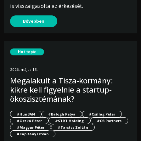
is visszaigazolta az érkezését.
Bővebben
Hot topic
2026. május 13.
Megalakult a Tisza-kormány:
kikre kell figyelnie a startup-
ökoszisztémának?
#HunBAN
#Balogh Petya
#Csillag Péter
#Oszkó Péter
#STRT Holding
#O3 Partners
#Magyar Péter
#Tanács Zoltán
#Kapitány István