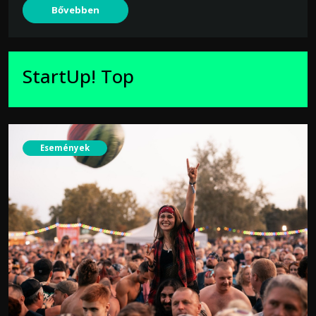
Bővebben
StartUp! Top
Események