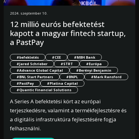
2024. szeptember 10.
12 millió eurós befektetést
kapott a magyar fintech startup,
a PastPay
#befektetés
#CEE
#MBH Bank
#Jared Schrieber
#STRT
#Európa
#Advance Global Capital
#Berényi Benjamin
#BNL Start Partners
#BNPL
#Mark Ransford
#PastPay
#Platina Capital
#Quantic Financial Solutions
A Series A befektetési kört az európai
terjeszkedésre, valamint a termékfejlesztésre és
a digitális infrastruktúra fejlesztésére fogja
felhasználni.