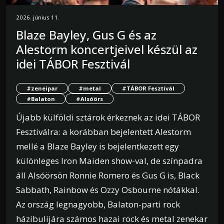
2026. június 11.
Blaze Bayley, Gus G és az
Alestorm koncertjeivel készül az
idei TÁBOR Fesztivál
#zeneipar
#metal
#TÁBOR Fesztivál
#Balaton
#Alsóörs
Újabb külföldi sztárok érkeznek az idei TÁBOR
Fesztiválra: a korábban bejelentett Alestorm
mellé a Blaze Bayley is bejelentkezett egy
különleges Iron Maiden show-val, de színpadra
áll Alsóörsön Ronnie Romero és Gus G is, Black
Sabbath, Rainbow és Ozzy Osbourne nótákkal.
Az ország legnagyobb, Balaton-parti rock
házibulijára számos hazai rock és metal zenekar