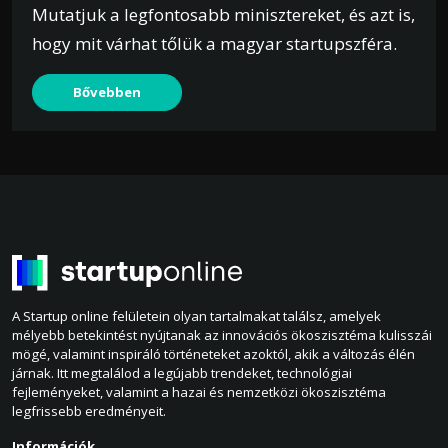
Mutatjuk a legfontosabb minisztereket, és azt is,
hogy mit várhat tőlük a magyar startupszféra.
Bővebben
A Startup online felületein olyan tartalmakat találsz, amelyek
mélyebb betekintést nyújtanak az innovációs ökoszisztéma kulisszái
mögé, valamint inspiráló történeteket azoktól, akik a változás élén
járnak. Itt megtalálod a legújabb trendeket, technológiai
fejleményeket, valamint a hazai és nemzetközi ökoszisztéma
legfrissebb eredményeit.
Információk