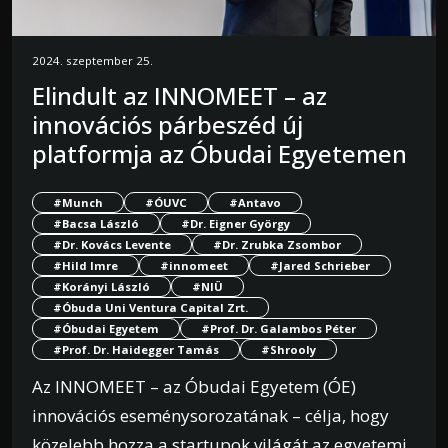
2024. szeptember 25.
Elindult az INNOMEET – az
innovációs párbeszéd új
platformja az Óbudai Egyetemen
#Munch
#ÓUVC
#Antavo
#Bacsa László
#Dr. Eigner György
#Dr. Kovács Levente
#Dr. Zrubka Zsombor
#Hild Imre
#innomeet
#Jared Schrieber
#Korányi László
#NIÜ
#Óbuda Uni Ventura Capital Zrt.
#Óbudai Egyetem
#Prof. Dr. Galambos Péter
#Prof. Dr. Haidegger Tamás
#Shrooly
Az INNOMEET – az Óbudai Egyetem (ÓE)
innovációs eseménysorozatának – célja, hogy
közelebb hozza a startupok világát az egyetemi