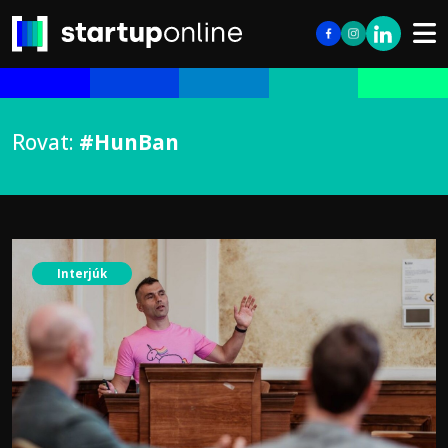
Rovat:
#HunBan
Interjúk