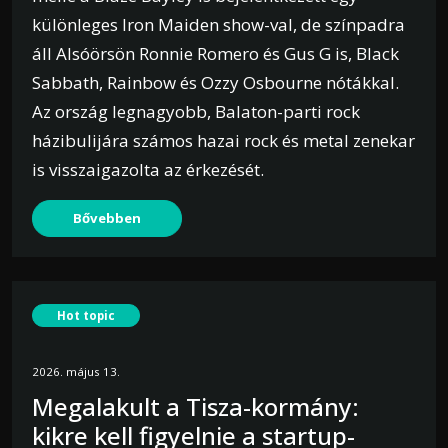
különleges Iron Maiden show-val, de színpadra
áll Alsóörsön Ronnie Romero és Gus G is, Black
Sabbath, Rainbow és Ozzy Osbourne nótákkal.
Az ország legnagyobb, Balaton-parti rock
házibulijára számos hazai rock és metal zenekar
is visszaigazolta az érkezését.
Bővebben
Hot topic
2026. május 13.
Megalakult a Tisza-kormány:
kikre kell figyelnie a startup-