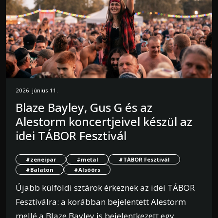
2026. június 11.
Blaze Bayley, Gus G és az
Alestorm koncertjeivel készül az
idei TÁBOR Fesztivál
#zeneipar
#metal
#TÁBOR Fesztivál
#Balaton
#Alsóörs
Újabb külföldi sztárok érkeznek az idei TÁBOR
Fesztiválra: a korábban bejelentett Alestorm
mellé a Blaze Bayley is bejelentkezett egy