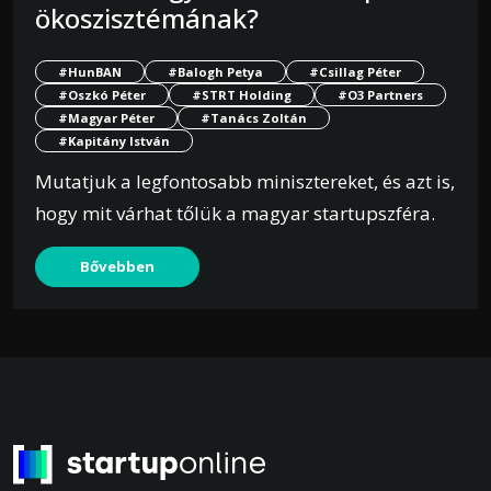
ökoszisztémának?
#HunBAN
#Balogh Petya
#Csillag Péter
#Oszkó Péter
#STRT Holding
#O3 Partners
#Magyar Péter
#Tanács Zoltán
#Kapitány István
Mutatjuk a legfontosabb minisztereket, és azt is,
hogy mit várhat tőlük a magyar startupszféra.
Bővebben