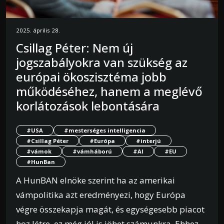
2025. április 28.
Csillag Péter: Nem új
jogszabályokra van szükség az
európai ökoszisztéma jobb
működéséhez, hanem a meglévő
korlátozások lebontására
#USA
#mesterséges intelligencia
#Csillag Péter
#Európa
#interjú
#vámok
#vámháború
#AI
#EU
#HunBan
A HunBAN elnöke szerint ha az amerikai
vámpolitika azt eredményezi, hogy Európa
végre összekapja magát, és egységesebb piacot
hoz létre, ez még jól is jöhet számunkra. Ehhez