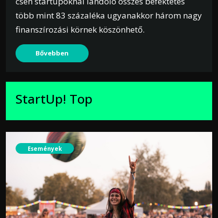
cseh startupoknál landoló összes befektetés
több mint 83 százaléka ugyanakkor három nagy
finanszírozási körnek köszönhető.
Bővebben
StartUp! Top
Események