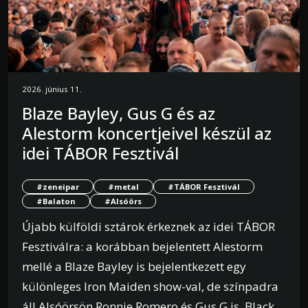
2026. június 11.
Blaze Bayley, Gus G és az
Alestorm koncertjeivel készül az
idei TÁBOR Fesztivál
#zeneipar
#metal
#TÁBOR Fesztivál
#Balaton
#Alsóörs
Újabb külföldi sztárok érkeznek az idei TÁBOR
Fesztiválra: a korábban bejelentett Alestorm
mellé a Blaze Bayley is bejelentkezett egy
különleges Iron Maiden show-val, de színpadra
áll Alsóörsön Ronnie Romero és Gus G is, Black