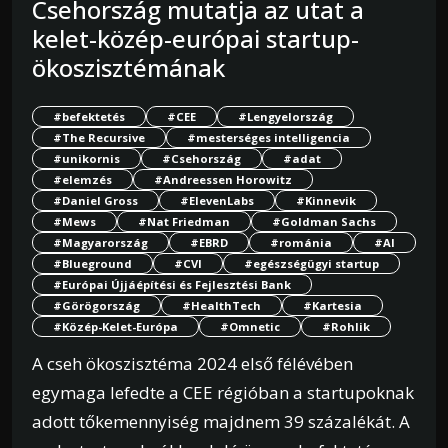
Csehország mutatja az utat a
kelet-közép-európai startup-
ökoszisztémának
#befektetés
#CEE
#Lengyelország
#The Recursive
#mesterséges intelligencia
#unikornis
#Csehország
#adat
#elemzés
#Andreessen Horowitz
#Daniel Gross
#ElevenLabs
#Kinnevik
#Mews
#Nat Friedman
#Goldman Sachs
#Magyarország
#EBRD
#románia
#AI
#Blueground
#CVI
#egészségügyi startup
#Európai Újjáépítési és Fejlesztési Bank
#Görögország
#HealthTech
#Kartesia
#Közép-Kelet-Európa
#Omnetic
#Rohlik
A cseh ökoszisztéma 2024 első félévében
egymaga lefedte a CEE régióban a startupoknak
adott tőkemennyiség majdnem 39 százalékát. A