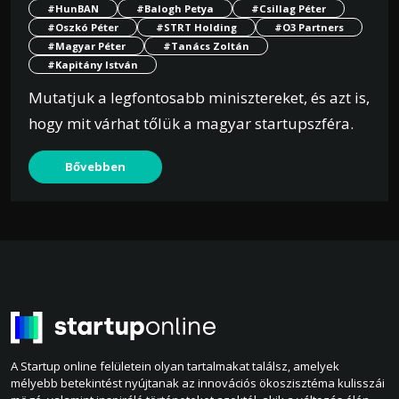
#HunBAN
#Balogh Petya
#Csillag Péter
#Oszkó Péter
#STRT Holding
#O3 Partners
#Magyar Péter
#Tanács Zoltán
#Kapitány István
Mutatjuk a legfontosabb minisztereket, és azt is,
hogy mit várhat tőlük a magyar startupszféra.
Bővebben
A Startup online felületein olyan tartalmakat találsz, amelyek
mélyebb betekintést nyújtanak az innovációs ökoszisztéma kulisszái