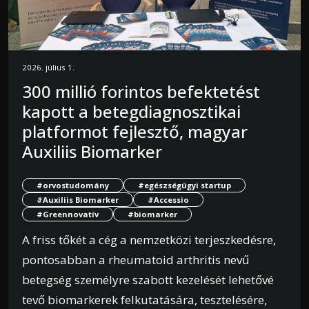
2026. július 1.
300 millió forintos befektetést
kapott a betegdiagnosztikai
platformot fejlesztő, magyar
Auxiliis Biomarker
#orvostudomány
#egészségügyi startup
#Auxiliis Biomarker
#Accessio
#Greennovatív
#biomarker
A friss tőkét a cég a nemzetközi terjeszkedésre,
pontosabban a rheumatoid arthritis nevű
betegség személyre szabott kezelését lehetővé
tevő biomarkerek felkutatására, tesztelésére,