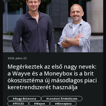
2026. július 22.
Megérkeztek az első nagy nevek:
a Wayve és a Moneybox is a brit
ökoszisztéma új másodlagos piaci
keretrendszerét használja
#Nagy-Britannia
#Londoni Értéktőzsde
#PISCES
#Wayve
#Moneybox