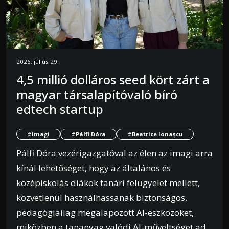
2026. július 29.
4,5 millió dolláros seed kört zárt a
magyar társalapítóvaló bíró
edtech startup
#imagi
#Pálfi Dóra
#Beatrice Ionașcu
Pálfi Dóra vezérigazgatóval az élen az imagi arra
kínál lehetőséget, hogy az általános és
középiskolás diákok tanári felügyelet mellett,
közvetlenül használhassanak biztonságos,
pedagógiailag megalapozott AI-eszközöket,
miközben a tananyag valódi AI-műveltséget ad