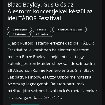
Blaze Bayley, Gus G és az
Alestorm koncertjeivel készül az
idei TÁBOR Fesztivál
#zeneipar
#metal
#TÁBOR Fesztivál
#Balaton
#Alsóörs
Újabb külföldi sztárok érkeznek az idei TÁBOR
Fesztiválra: a korábban bejelentett Alestorm
mellé a Blaze Bayley is bejelentkezett egy
különleges Iron Maiden show-val, de színpadra
áll Alsóörsön Ronnie Romero és Gus G is, Black
Sabbath, Rainbow és Ozzy Osbourne nótákkal.
Az ország legnagyobb, Balaton-parti rock
házibulijára számos hazai rock és metal zenekar
is visszaigazolta az érkezését.