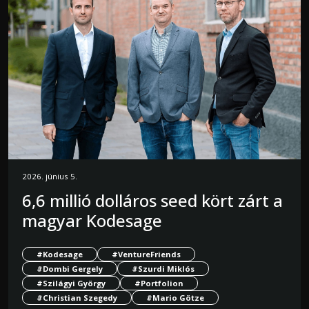
2026. június 5.
6,6 millió dolláros seed kört zárt a
magyar Kodesage
#Kodesage
#VentureFriends
#Dombi Gergely
#Szurdi Miklós
#Szilágyi György
#Portfolion
#Christian Szegedy
#Mario Götze