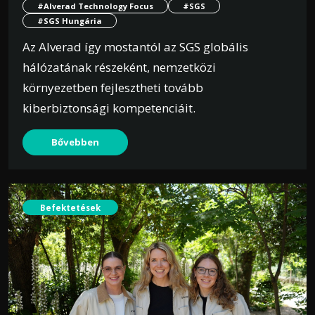
#Alverad Technology Focus
#SGS
#SGS Hungária
Az Alverad így mostantól az SGS globális
hálózatának részeként, nemzetközi
környezetben fejlesztheti tovább
kiberbiztonsági kompetenciáit.
Bővebben
Befektetések