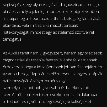
segítségével egy olyan vizsgálati-diagnosztikai csomagot
alakít ki, amely a jelenlegi módszereknél objektívebben
mutatja meg a rheumatoid arthritis betegség fennállását,
aktivitását, valamint az alkalmazott terápiák
hatékonyságát, mindezt egy adatelemző szoftverrel
támogatva.
Az Auxiliis tehát nem új gyógyszert, hanem egy precízebb
diagnosztikai és terápiakövetési eljárást fejleszt annak
érdekében, hogy a kezelőorvosok jobban fel tudják mérni
az adott beteg állapotát és előzetesen az egyes terápiák
hatékonyságát. A végeredmény egy
személyreszabottabb, gyorsabb és hatékonyabb
kezelési út, ami jelentősen csökkentheti a fájdalomban
töltött időt és egyúttal az egészségügyi költségeket.