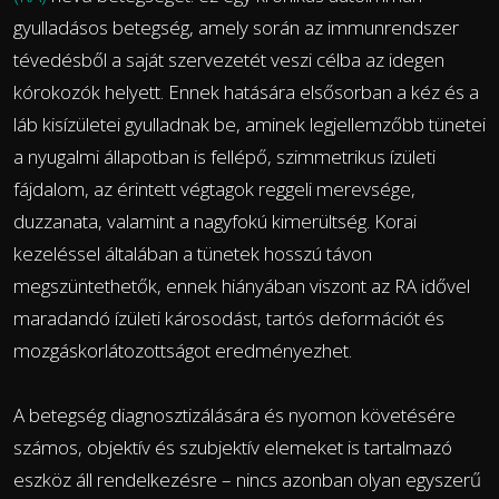
gyulladásos betegség, amely során az immunrendszer
tévedésből a saját szervezetét veszi célba az idegen
kórokozók helyett. Ennek hatására elsősorban a kéz és a
láb kisízületei gyulladnak be, aminek legjellemzőbb tünetei
a nyugalmi állapotban is fellépő, szimmetrikus ízületi
fájdalom, az érintett végtagok reggeli merevsége,
duzzanata, valamint a nagyfokú kimerültség. Korai
kezeléssel általában a tünetek hosszú távon
megszüntethetők, ennek hiányában viszont az RA idővel
maradandó ízületi károsodást, tartós deformációt és
mozgáskorlátozottságot eredményezhet.
A betegség diagnosztizálására és nyomon követésére
számos, objektív és szubjektív elemeket is tartalmazó
eszköz áll rendelkezésre – nincs azonban olyan egyszerű