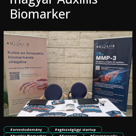
Biomarker
#orvostudomány
#egészségügyi startup
#Auxiliis Biomarker
#Accessio
#Greennovatív