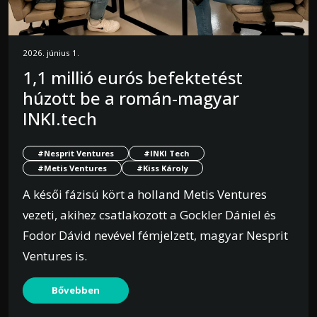
2026. június 1.
1,1 millió eurós befektetést
húzott be a román-magyar
INKI.tech
#Nesprit Ventures
#INKI Tech
#Metis Ventures
#Kiss Károly
A késői fázisú kört a holland Metis Ventures
vezeti, akihez csatlakozott a Gockler Dániel és
Fodor Dávid nevével fémjelzett, magyar Nesprit
Ventures is.
Bővebben