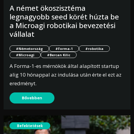
A német ökoszisztéma
legnagyobb seed körét húzta be
a Microagi robotikai bevezetési
vállalat
#Németország
#Forma-1
#robotika
#Microagi
#Bercan Kilic
A Forma-1-es mérnökök által alapított startup
alig 10 hónappal az indulása után érte el ezt az
eredményt.
Bővebben
Befektetések