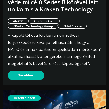
védelmi célú Series B körével lett
unikornis a Kraken Technology
#NATO
#defence tech
#Kraken Technology Group
#Mal Crease
A kapott tőkét a Kraken a nemzetközi
terjeszkedésre kívánja felhasználni, hogy a
NATO és annak partnerei „példátlan mértékben”
alkalmazhassák a tengereken „a megerősített,
megbízható, bevetésre kész képességeket”.
Bővebben
Befektetések