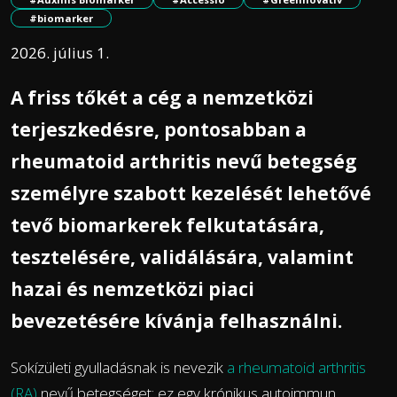
#biomarker
2026. július 1.
A friss tőkét a cég a nemzetközi
terjeszkedésre, pontosabban a
rheumatoid arthritis nevű betegség
személyre szabott kezelését lehetővé
tevő biomarkerek felkutatására,
tesztelésére, validálására, valamint
hazai és nemzetközi piaci
bevezetésére kívánja felhasználni.
Sokízületi gyulladásnak is nevezik
a rheumatoid arthritis
(RA)
nevű betegséget: ez egy krónikus autoimmun