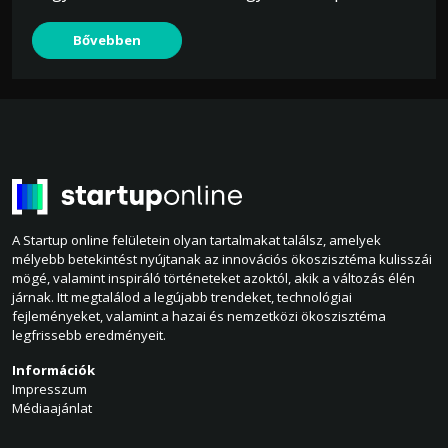
Bővebben
A Startup online felületein olyan tartalmakat találsz, amelyek
mélyebb betekintést nyújtanak az innovációs ökoszisztéma kulisszái
mögé, valamint inspiráló történeteket azoktól, akik a változás élén
járnak. Itt megtalálod a legújabb trendeket, technológiai
fejleményeket, valamint a hazai és nemzetközi ökoszisztéma
legfrissebb eredményeit.
Információk
Impresszum
Médiaajánlat