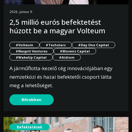
2026. június 9.
2,5 millió eurós befektetést
húzott be a magyar Volteum
#Volteum
#Techstars
#Day One Capital
#Nesprit Ventures
#Movens Capital
#WakeUp Capital
#Aidiom
A járműflotta-kezelő cég innovációjában egy
nemzetközi és hazai befektetői csoport látta
meg a lehetőséget.
Bővebben
Befektetések