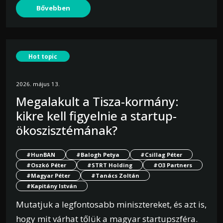
Bővebben
Hot topic
2026. május 13.
Megalakult a Tisza-kormány:
kikre kell figyelnie a startup-
ökoszisztémának?
#HunBAN
#Balogh Petya
#Csillag Péter
#Oszkó Péter
#STRT Holding
#O3 Partners
#Magyar Péter
#Tanács Zoltán
#Kapitány István
Mutatjuk a legfontosabb minisztereket, és azt is,
hogy mit várhat tőlük a magyar startupszféra.