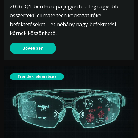
2026. Q1-ben Európa jegyezte a legnagyobb
összértékű climate tech kockázatitőke-
befektetéseket – ez néhány nagy befektetési
körnek köszönhető.
Bővebben
Trendek, elemzések