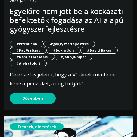
2026. január 30.
Egyelőre nem jött be a kockázati
befektetők fogadása az AI-alapú
gyógyszerfejlesztésre
#PitchBook
#gyógyszerfejlesztés
#Pat Walters
#Duxin Sun
#David Baker
#Demis Hassabis
#John Jumper
#AlphaFold 2
De ez azt is jelenti, hogy a VC-knek mentenie
kéne a pénzüket, amíg tudják?
Bővebben
Trendek, elemzések