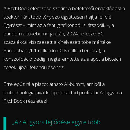
A PitchBook elemzése szerint a befektetői érdeklődést a
szektor iránt több tényező együttesen hajtja felfelé.
Egyrészt – mint az a fenti grafikonból is látszódik –, a
pandémia tőkebummja után, 2024-re közel 30
százalékkal visszaesett a kihelyezett tőke mértéke
Európában (1,1 milliárdról 0,8 milliárd euróra), a
konszolidáció pedig megteremtette az alapot a biotech
cégek újbóli fellendüléséhez.
Erre épült rá a piacot átható AI-bumm, amiből a
biotechnológia kiváltképp sokat tud profitálni. Ahogyan a
PitchBook részletezi:
„Az AI gyors fejlődése egyre több