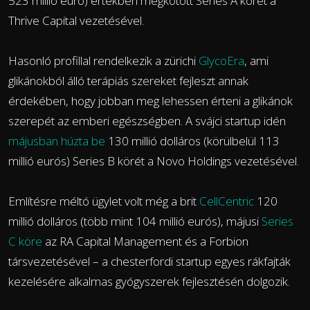
523 millió euró) értékben megkötött Series A körét a
Thrive Capital vezetésével.
Hasonló profillal rendelkezik a zürichi
GlycoEra
, ami
glikánokból álló terápiás szereket fejleszt annak
érdekében, hogy jobban meg lehessen érteni a glikánok
szerepét az emberi egészségben. A svájci startup idén
májusban húzta be
130 millió dolláros (körülbelül 113
millió eurós) Series B körét a Novo Holdings vezetésével.
Említésre méltó ügylet volt még a brit
CellCentric
120
millió dolláros (több mint 104 millió eurós), májusi
Series
C köre
az RA Capital Management és a Forbion
társvezetésével – a chesterfordi startup egyes rákfajták
kezelésére alkalmas gyógyszerek fejlesztésén dolgozik.