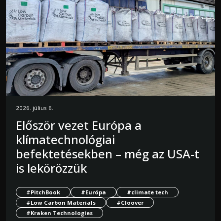
2026. július 6.
Először vezet Európa a
klímatechnológiai
befektetésekben – még az USA-t
is lekörözzük
#PitchBook
#Európa
#climate tech
#Low Carbon Materials
#Cloover
#Kraken Technologies