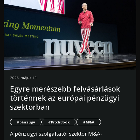
2026. május 19.
Egyre merészebb felvásárlások
történnek az európai pénzügyi
szektorban
#pénzügy
#PitchBook
#M&A
A pénzügyi szolgáltatói szektor M&A-