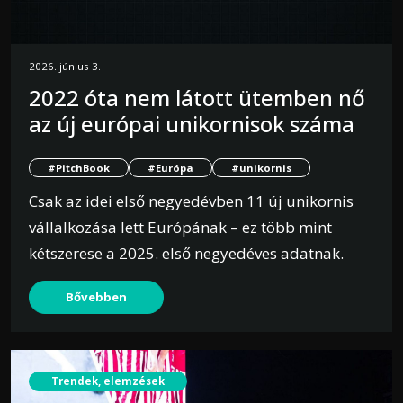
2026. június 3.
2022 óta nem látott ütemben nő
az új európai unikornisok száma
#PitchBook
#Európa
#unikornis
Csak az idei első negyedévben 11 új unikornis
vállalkozása lett Európának – ez több mint
kétszerese a 2025. első negyedéves adatnak.
Bővebben
Trendek, elemzések