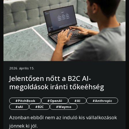
2026. április 15.
Jelentősen nőtt a B2C AI-
megoldások iránti tőkeéhség
#PitchBook
#OpenAI
#AI
#Anthropic
#xAI
#B2C
#Waymo
Azonban ebből nem az induló kis vállalkozások
jönnek ki jól.