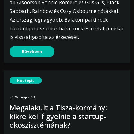
áll Alsóörsön Ronnie Romero és Gus G is, Black
Sabbath, Rainbow és Ozzy Osbourne nótákkal.
Az ország legnagyobb, Balaton-parti rock
házibulijára számos hazai rock és metal zenekar
is visszaigazolta az érkezését.
Bővebben
Hot topic
2026. május 13.
Megalakult a Tisza-kormány:
kikre kell figyelnie a startup-
ökoszisztémának?