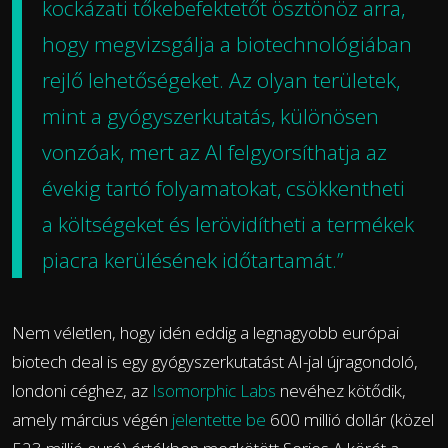
kockázati tőkebefektetőt ösztönöz arra,
hogy megvizsgálja a biotechnológiában
rejlő lehetőségeket. Az olyan területek,
mint a gyógyszerkutatás, különösen
vonzóak, mert az AI felgyorsíthatja az
évekig tartó folyamatokat, csökkentheti
a költségeket és lerövidítheti a termékek
piacra kerülésének időtartamát.”
Nem véletlen, hogy idén eddig a legnagyobb európai
biotech deal is egy gyógyszerkutatást AI-jal újragondoló,
londoni céghez, az
Isomorphic Labs
nevéhez kötődik,
amely március végén
jelentette be
600 millió dollár (közel