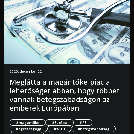
2025. december 22.
Meglátta a magántőke-piac a
lehetőséget abban, hogy többet
vannak betegszabadságon az
emberek Európában
#magántőke
#Európa
#PE
#egészségügy
#WHO
#betegszabadság