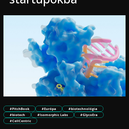
#PitchBook
#Európa
#biotechnológia
#biotech
#Isomorphic Labs
#GlycoEra
#CellCentric