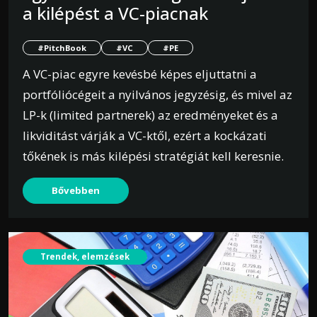
a kilépést a VC-piacnak
#PitchBook
#VC
#PE
A VC-piac egyre kevésbé képes eljuttatni a
portfóliócégeit a nyilvános jegyzésig, és mivel az
LP-k (limited partnerek) az eredményeket és a
likviditást várják a VC-ktől, ezért a kockázati
tőkének is más kilépési stratégiát kell keresnie.
Bővebben
Trendek, elemzések