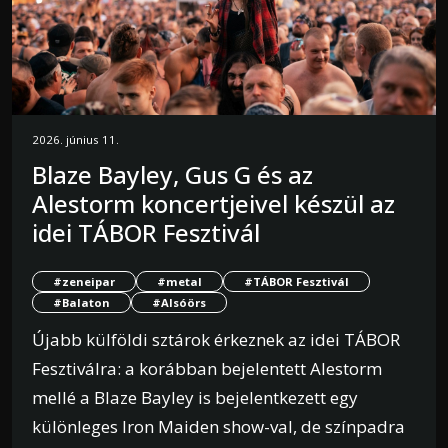
2026. június 11.
Blaze Bayley, Gus G és az
Alestorm koncertjeivel készül az
idei TÁBOR Fesztivál
#zeneipar
#metal
#TÁBOR Fesztivál
#Balaton
#Alsóörs
Újabb külföldi sztárok érkeznek az idei TÁBOR
Fesztiválra: a korábban bejelentett Alestorm
mellé a Blaze Bayley is bejelentkezett egy
különleges Iron Maiden show-val, de színpadra