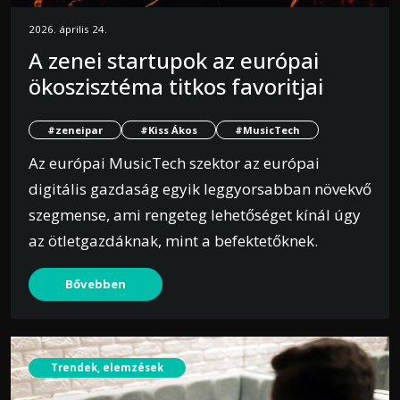
2026. április 24.
A zenei startupok az európai
ökoszisztéma titkos favoritjai
#zeneipar
#Kiss Ákos
#MusicTech
Az európai MusicTech szektor az európai
digitális gazdaság egyik leggyorsabban növekvő
szegmense, ami rengeteg lehetőséget kínál úgy
az ötletgazdáknak, mint a befektetőknek.
Bővebben
Trendek, elemzések