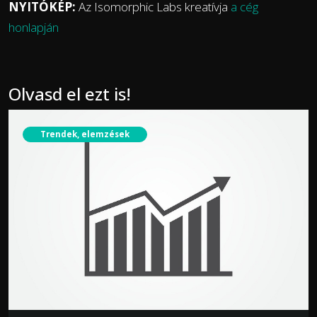
NYITÓKÉP:
Az
Isomorphic Labs kreatívja
a cég
honlapján
Olvasd el ezt is!
Trendek, elemzések