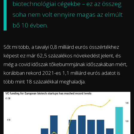
biotechnológiai cégekbe – ez az összeg
soha nem volt ennyire magas az elmúlt
bő 10 évben.
Sőt mi több, a tavalyi 0,8 milliárd eurós összértékhez
képest ez már 62,5 százalékos növekedést jelent, és
még a covid időszak tőkebummjának időszakában mért,
korábban rekord 2021-es 1,1 milliárd eurós adatot is
több mint 18 százalékkal meghaladja.