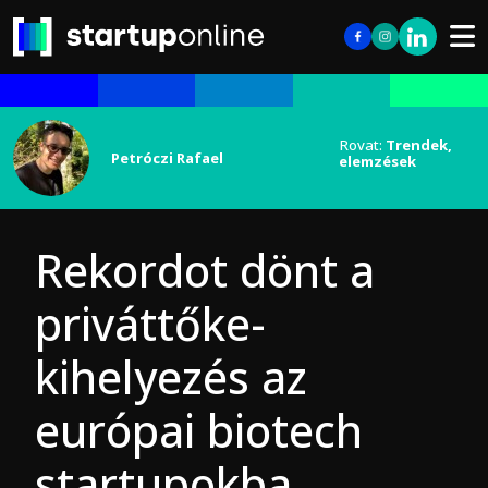
Rovat:
Trendek,
Petróczi Rafael
elemzések
Rekordot dönt a
priváttőke-
kihelyezés az
európai biotech
startupokba