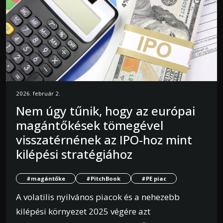
2026. február 2.
Nem úgy tűnik, hogy az európai
magántőkések tömegével
visszatérnének az IPO-hoz mint
kilépési stratégiához
#magántőke
#PitchBook
#PE piac
A volatilis nyilvános piacok és a nehezebb
kilépési környezet 2025 végére azt