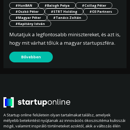
#HunBAN
#Balogh Petya
#Csillag Péter
#Oszkó Péter
#STRT Holding
#O3 Partners
#Magyar Péter
#Tanács Zoltán
#Kapitány István
Mutatjuk a legfontosabb minisztereket, és azt is,
hogy mit várhat tőlük a magyar startupszféra.
Bővebben
A Startup online felületein olyan tartalmakat találsz, amelyek
mélyebb betekintést nyújtanak az innovációs ökoszisztéma kulisszái
mögé, valamint inspiráló történeteket azoktól, akik a változás élén