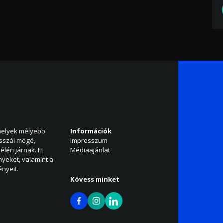
amelyek mélyebb
Információk
isszái mögé,
Impresszum
élén járnak. Itt
Médiaajánlat
nyeket, valamint a
nyeit.
Kövess minket