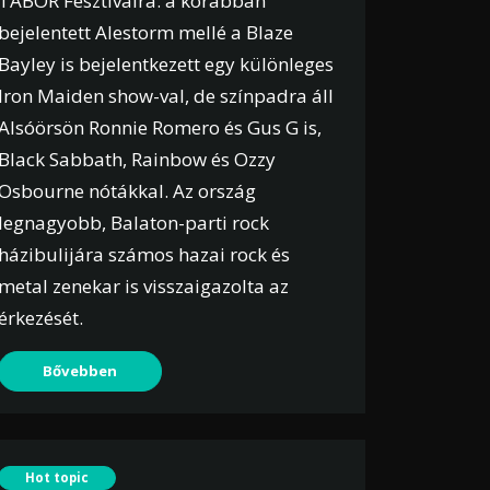
TÁBOR Fesztiválra: a korábban
bejelentett Alestorm mellé a Blaze
Bayley is bejelentkezett egy különleges
Iron Maiden show-val, de színpadra áll
Alsóörsön Ronnie Romero és Gus G is,
Black Sabbath, Rainbow és Ozzy
Osbourne nótákkal. Az ország
legnagyobb, Balaton-parti rock
házibulijára számos hazai rock és
metal zenekar is visszaigazolta az
érkezését.
Bővebben
Hot topic