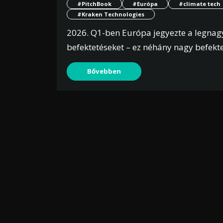
#PitchBook
#Európa
#climate tech
#Kraken Technologies
2026. Q1-ben Európa jegyezte a legnagy
befektetéseket – ez néhány nagy befekt
Bővebben