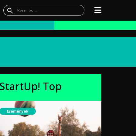
StartUp! Top
Események