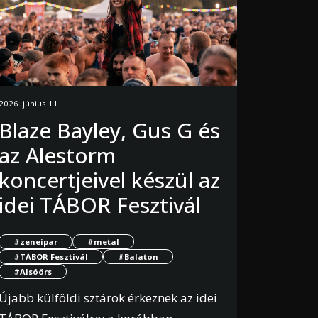
2026. június 11.
Blaze Bayley, Gus G és
az Alestorm
koncertjeivel készül az
idei TÁBOR Fesztivál
#zeneipar
#metal
#TÁBOR Fesztivál
#Balaton
#Alsóörs
Újabb külföldi sztárok érkeznek az idei