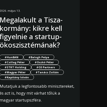
2026. május 13.
Megalakult a Tisza-
kormány: kikre kell
figyelnie a startup-
ökoszisztémának?
#HunBAN
#Balogh Petya
#Csillag Péter
#Oszkó Péter
#STRT Holding
#O3 Partners
#Magyar Péter
#Tanács Zoltán
#Kapitány István
Mutatjuk a legfontosabb minisztereket,
és azt is, hogy mit várhat tőlük a
magyar startupszféra.