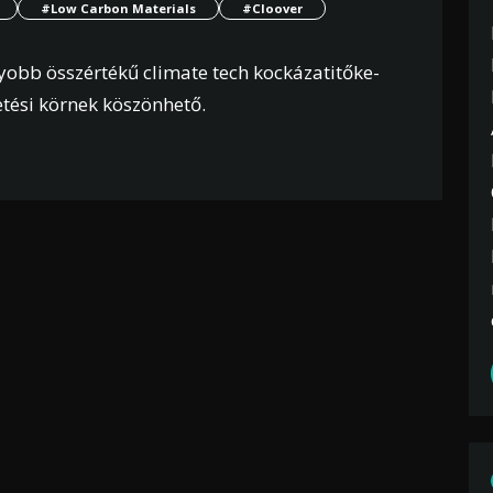
#Low Carbon Materials
#Cloover
obb összértékű climate tech kockázatitőke-
etési körnek köszönhető.