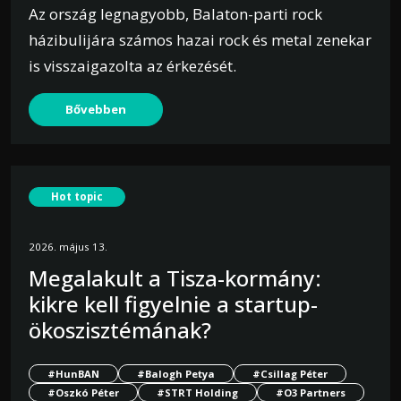
Az ország legnagyobb, Balaton-parti rock
házibulijára számos hazai rock és metal zenekar
is visszaigazolta az érkezését.
Bővebben
Hot topic
2026. május 13.
Megalakult a Tisza-kormány:
kikre kell figyelnie a startup-
ökoszisztémának?
#HunBAN
#Balogh Petya
#Csillag Péter
#Oszkó Péter
#STRT Holding
#O3 Partners