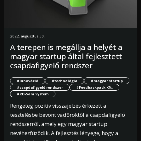
2022. augusztus 30.
A terepen is megállja a helyét a
magyar startup által fejlesztett
csapdafigyelő rendszer
#innováció
#technológia
#magyar startup
#csapdafigyelő rendszer
#Feedbackpack Kft.
#RD-Sam System
Rengeteg pozitív visszajelzés érkezett a
tesztelésbe bevont vadőröktől a csapdafigyelő
rendszerről, amely egy magyar startup
nevéhezfűződik. A fejlesztés lényege, hogy a