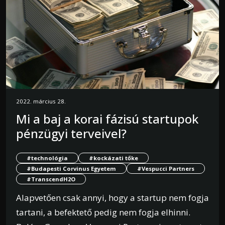
2022. március 28.
Mi a baj a korai fázisú startupok
pénzügyi terveivel?
#technológia
#kockázati tőke
#Budapesti Corvinus Egyetem
#Vespucci Partners
#TranscendH2O
Alapvetően csak annyi, hogy a startup nem fogja
tartani, a befektető pedig nem fogja elhinni.