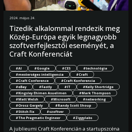
2024. május 24.
Tizedik alkalommal rendezik meg
Közép-Európa egyik legnagyobb
szoftverfejlesztői eseményét, a
Craft Konferenciát
#AI
#Google
#CES
#technológia
#mesterséges intelligencia
#Craft
#Craft Conference
#Craft Konferencia
#eBay
#Fastly
#IT
#Kelly Shortridge
#Kingsley Ehimen Asuelimen
#Mark Thompson
#Matt Welsh
#Microsoft
#networking
#Orosz Gergely
#Randy Scott Shoup
#Stitch Fix
#szoftver
#The Pragmatic Engineer
#Ziggylabs
A jublieumi Craft Konferencián a startupszcéna