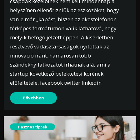
csapdák kezelőinek nem kell mindennap a
helyszínen ellenőrizniük az eszközöket, hogy
van-e már „kapás”, hiszen az okostelefonon
térképes formátumon válik láthatóvá, hogy
melyik befogó jelzett éppen. A kísérletben
résztvevő vadásztársaságok nyitottak az
innováció iránt: hamarosan több
szándéknyilatkozatot írhatnak alá, ami a
startup következő befektetési körének
előfeltétele. facebook twitter linkedin
Bővebben
Hasznos tippek