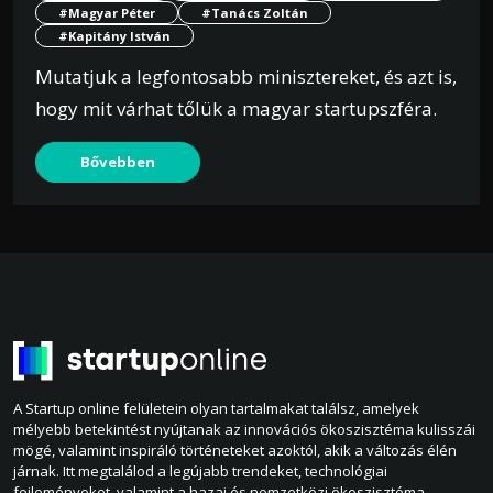
#Magyar Péter
#Tanács Zoltán
#Kapitány István
Mutatjuk a legfontosabb minisztereket, és azt is,
hogy mit várhat tőlük a magyar startupszféra.
Bővebben
A Startup online felületein olyan tartalmakat találsz, amelyek
mélyebb betekintést nyújtanak az innovációs ökoszisztéma kulisszái
mögé, valamint inspiráló történeteket azoktól, akik a változás élén
járnak. Itt megtalálod a legújabb trendeket, technológiai
fejleményeket, valamint a hazai és nemzetközi ökoszisztéma