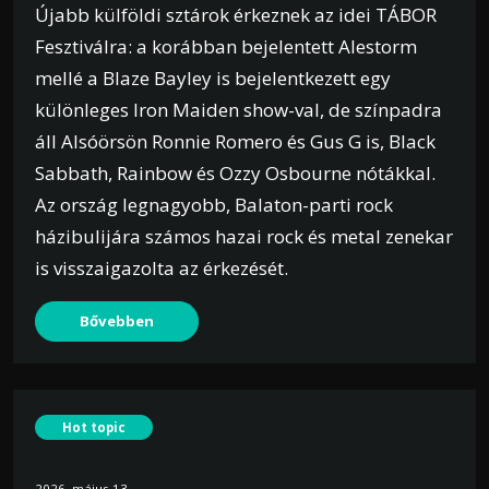
Újabb külföldi sztárok érkeznek az idei TÁBOR
Fesztiválra: a korábban bejelentett Alestorm
mellé a Blaze Bayley is bejelentkezett egy
különleges Iron Maiden show-val, de színpadra
áll Alsóörsön Ronnie Romero és Gus G is, Black
Sabbath, Rainbow és Ozzy Osbourne nótákkal.
Az ország legnagyobb, Balaton-parti rock
házibulijára számos hazai rock és metal zenekar
is visszaigazolta az érkezését.
Bővebben
Hot topic
2026. május 13.