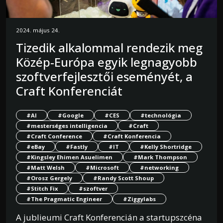
2024. május 24.
Tizedik alkalommal rendezik meg
Közép-Európa egyik legnagyobb
szoftverfejlesztői eseményét, a
Craft Konferenciát
#AI
#Google
#CES
#technológia
#mesterséges intelligencia
#Craft
#Craft Conference
#Craft Konferencia
#eBay
#Fastly
#IT
#Kelly Shortridge
#Kingsley Ehimen Asuelimen
#Mark Thompson
#Matt Welsh
#Microsoft
#networking
#Orosz Gergely
#Randy Scott Shoup
#Stitch Fix
#szoftver
#The Pragmatic Engineer
#Ziggylabs
A jublieumi Craft Konferencián a startupszcéna