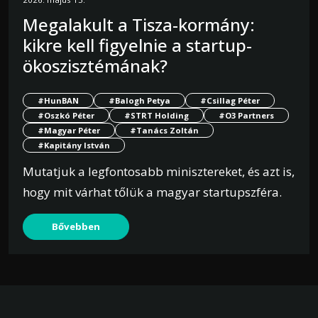
Megalakult a Tisza-kormány:
kikre kell figyelnie a startup-
ökoszisztémának?
#HunBAN
#Balogh Petya
#Csillag Péter
#Oszkó Péter
#STRT Holding
#O3 Partners
#Magyar Péter
#Tanács Zoltán
#Kapitány István
Mutatjuk a legfontosabb minisztereket, és azt is,
hogy mit várhat tőlük a magyar startupszféra.
Bővebben