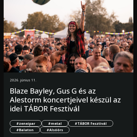
2026. június 11.
Blaze Bayley, Gus G és az
Alestorm koncertjeivel készül az
idei TÁBOR Fesztivál
#zeneipar
#metal
#TÁBOR Fesztivál
#Balaton
#Alsóörs