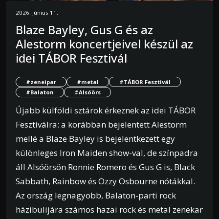
2026. június 11.
Blaze Bayley, Gus G és az
Alestorm koncertjeivel készül az
idei TÁBOR Fesztivál
#zeneipar
#metal
#TÁBOR Fesztivál
#Balaton
#Alsóörs
Újabb külföldi sztárok érkeznek az idei TÁBOR
Fesztiválra: a korábban bejelentett Alestorm
mellé a Blaze Bayley is bejelentkezett egy
különleges Iron Maiden show-val, de színpadra
áll Alsóörsön Ronnie Romero és Gus G is, Black
Sabbath, Rainbow és Ozzy Osbourne nótákkal.
Az ország legnagyobb, Balaton-parti rock
házibulijára számos hazai rock és metal zenekar