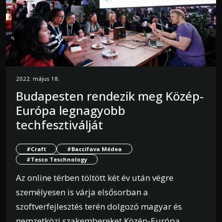
2022. május 18.
Budapesten rendezik meg Közép-
Európa legnagyobb
techfesztiválját
#Craft
#Baccifava Médea
#Tesco Teschnology
Az online térben töltött két év után végre
személyesen is várja elsősorban a
szoftverfejlesztés terén dolgozó magyar és
nemzetközi szakembereket Közép-Európa