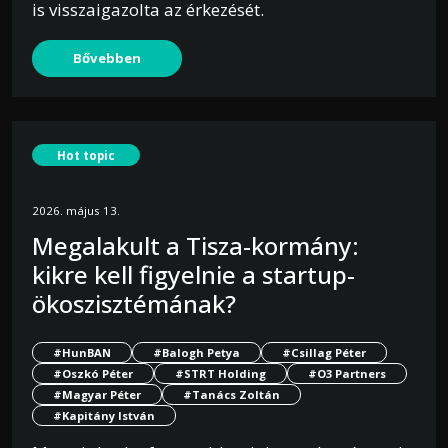
is visszaigazolta az érkezését.
Bővebben
Hot topic
2026. május 13.
Megalakult a Tisza-kormány:
kikre kell figyelnie a startup-
ökoszisztémának?
#HunBAN
#Balogh Petya
#Csillag Péter
#Oszkó Péter
#STRT Holding
#O3 Partners
#Magyar Péter
#Tanács Zoltán
#Kapitány István