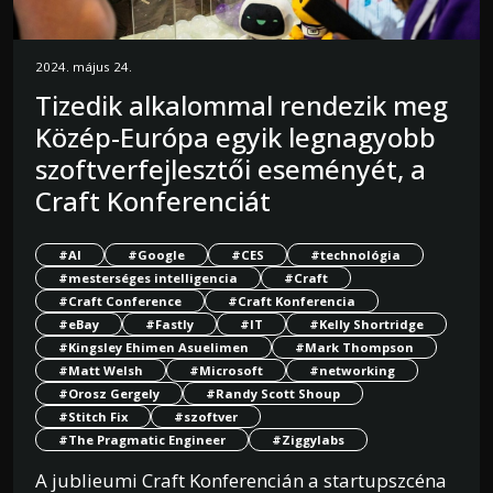
2024. május 24.
Tizedik alkalommal rendezik meg
Közép-Európa egyik legnagyobb
szoftverfejlesztői eseményét, a
Craft Konferenciát
#AI
#Google
#CES
#technológia
#mesterséges intelligencia
#Craft
#Craft Conference
#Craft Konferencia
#eBay
#Fastly
#IT
#Kelly Shortridge
#Kingsley Ehimen Asuelimen
#Mark Thompson
#Matt Welsh
#Microsoft
#networking
#Orosz Gergely
#Randy Scott Shoup
#Stitch Fix
#szoftver
#The Pragmatic Engineer
#Ziggylabs
A jublieumi Craft Konferencián a startupszcéna