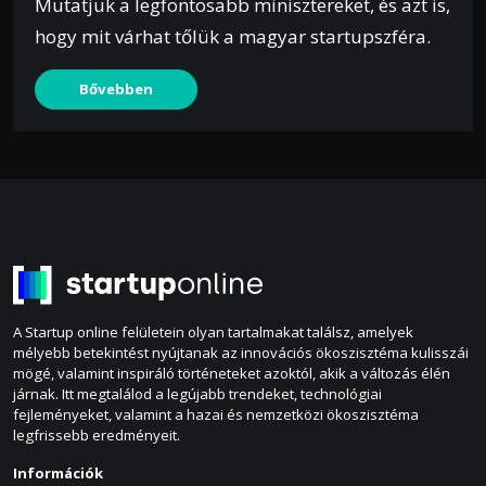
Mutatjuk a legfontosabb minisztereket, és azt is,
hogy mit várhat tőlük a magyar startupszféra.
Bővebben
A Startup online felületein olyan tartalmakat találsz, amelyek
mélyebb betekintést nyújtanak az innovációs ökoszisztéma kulisszái
mögé, valamint inspiráló történeteket azoktól, akik a változás élén
járnak. Itt megtalálod a legújabb trendeket, technológiai
fejleményeket, valamint a hazai és nemzetközi ökoszisztéma
legfrissebb eredményeit.
Információk