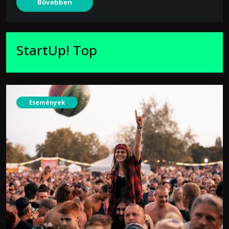
Bővebben
StartUp! Top
Események