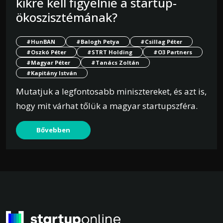
kikre kell figyelnie a startup-
ökoszisztémának?
#HunBAN
#Balogh Petya
#Csillag Péter
#Oszkó Péter
#STRT Holding
#O3 Partners
#Magyar Péter
#Tanács Zoltán
#Kapitány István
Mutatjuk a legfontosabb minisztereket, és azt is,
hogy mit várhat tőlük a magyar startupszféra.
Bővebben