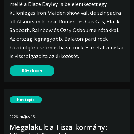
mellé a Blaze Bayley is bejelentkezett egy
különleges Iron Maiden show-val, de színpadra
áll Alsóörsön Ronnie Romero és Gus G is, Black
Sabbath, Rainbow és Ozzy Osbourne nótákkal.
Az ország legnagyobb, Balaton-parti rock
házibulijára számos hazai rock és metal zenekar
is visszaigazolta az érkezését.
Bővebben
Hot topic
2026. május 13.
Megalakult a Tisza-kormány: