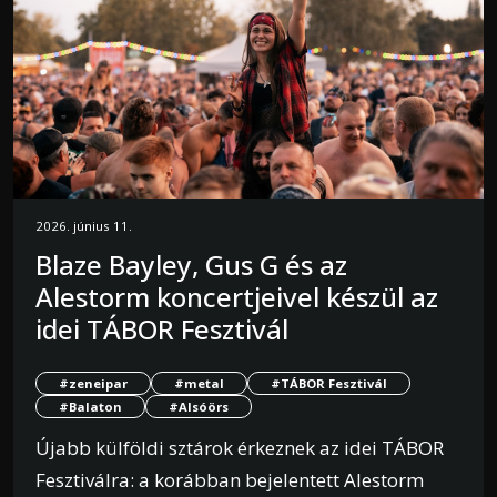
2026. június 11.
Blaze Bayley, Gus G és az
Alestorm koncertjeivel készül az
idei TÁBOR Fesztivál
#zeneipar
#metal
#TÁBOR Fesztivál
#Balaton
#Alsóörs
Újabb külföldi sztárok érkeznek az idei TÁBOR
Fesztiválra: a korábban bejelentett Alestorm