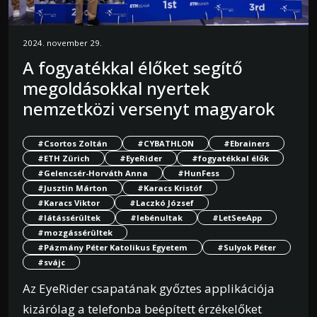
2024. november 29.
A fogyatékkal élőket segítő
megoldásokkal nyertek
nemzetközi versenyt magyarok
#Csortos Zoltán
#CYBATHLON
#Ebrainers
#ETH Zürich
#EyeRider
#fogyatékkal élők
#Gelencsér-Horváth Anna
#HunFess
#Jusztin Márton
#Karacs Kristóf
#Karacs Viktor
#Laczkó József
#látássérültek
#lebénultak
#LetSeeApp
#mozgássérültek
#Pázmány Péter Katolikus Egyetem
#Sulyok Péter
#svájc
Az EyeRider csapatának győztes applikációja
kizárólag a telefonba beépített érzékelőket