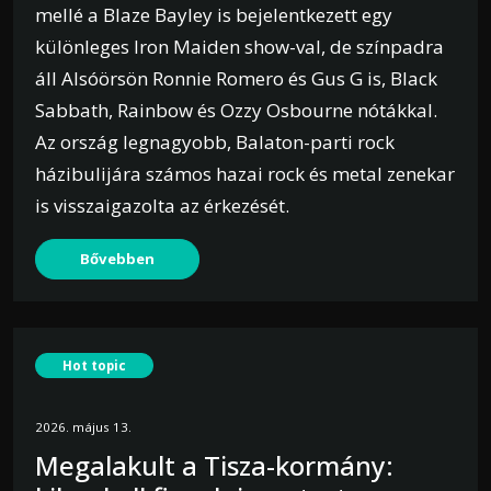
mellé a Blaze Bayley is bejelentkezett egy
különleges Iron Maiden show-val, de színpadra
áll Alsóörsön Ronnie Romero és Gus G is, Black
Sabbath, Rainbow és Ozzy Osbourne nótákkal.
Az ország legnagyobb, Balaton-parti rock
házibulijára számos hazai rock és metal zenekar
is visszaigazolta az érkezését.
Bővebben
Hot topic
2026. május 13.
Megalakult a Tisza-kormány: