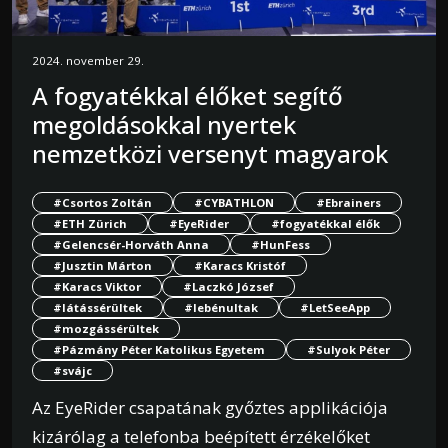
2024. november 29.
A fogyatékkal élőket segítő
megoldásokkal nyertek
nemzetközi versenyt magyarok
#Csortos Zoltán
#CYBATHLON
#Ebrainers
#ETH Zürich
#EyeRider
#fogyatékkal élők
#Gelencsér-Horváth Anna
#HunFess
#Jusztin Márton
#Karacs Kristóf
#Karacs Viktor
#Laczkó József
#látássérültek
#lebénultak
#LetSeeApp
#mozgássérültek
#Pázmány Péter Katolikus Egyetem
#Sulyok Péter
#svájc
Az EyeRider csapatának győztes applikációja
kizárólag a telefonba beépített érzékelőket