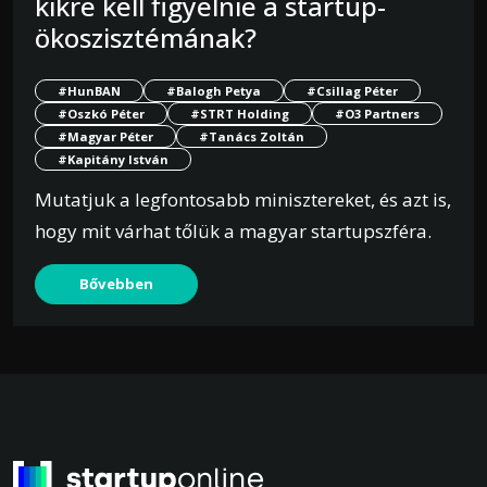
kikre kell figyelnie a startup-
ökoszisztémának?
#HunBAN
#Balogh Petya
#Csillag Péter
#Oszkó Péter
#STRT Holding
#O3 Partners
#Magyar Péter
#Tanács Zoltán
#Kapitány István
Mutatjuk a legfontosabb minisztereket, és azt is,
hogy mit várhat tőlük a magyar startupszféra.
Bővebben