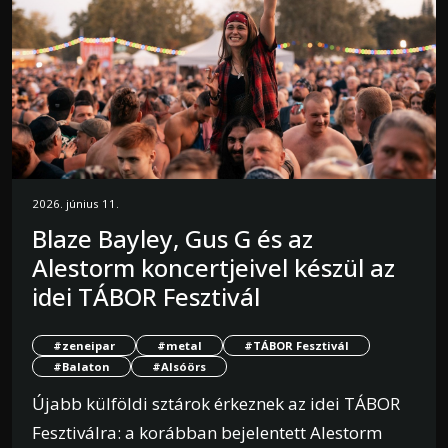
2026. június 11.
Blaze Bayley, Gus G és az
Alestorm koncertjeivel készül az
idei TÁBOR Fesztivál
#zeneipar
#metal
#TÁBOR Fesztivál
#Balaton
#Alsóörs
Újabb külföldi sztárok érkeznek az idei TÁBOR
Fesztiválra: a korábban bejelentett Alestorm